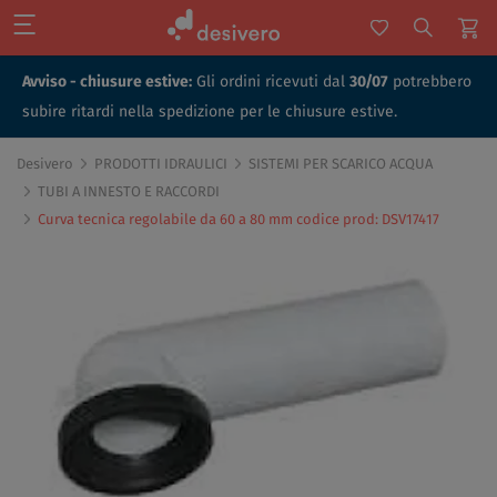
Avviso - chiusure estive:
Gli ordini ricevuti dal
30/07
potrebbero
subire ritardi nella spedizione per le chiusure estive.
Desivero
PRODOTTI IDRAULICI
SISTEMI PER SCARICO ACQUA
TUBI A INNESTO E RACCORDI
Curva tecnica regolabile da 60 a 80 mm codice prod: DSV17417