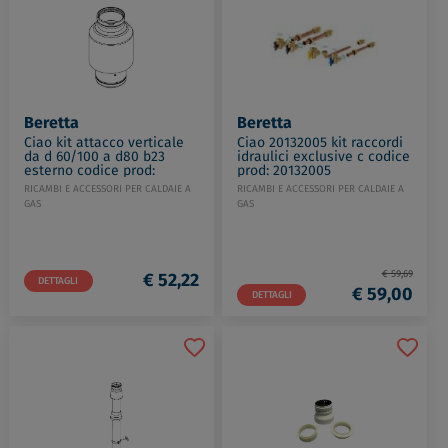
Beretta
Beretta
Ciao kit attacco verticale
Ciao 20132005 kit raccordi
da d 60/100 a d80 b23
idraulici exclusive c codice
esterno codice prod:
prod: 20132005
20129769
RICAMBI E ACCESSORI PER CALDAIE A
RICAMBI E ACCESSORI PER CALDAIE A
GAS
GAS
€ 59,69
€ 52,22
DETTAGLI
€ 59,00
DETTAGLI