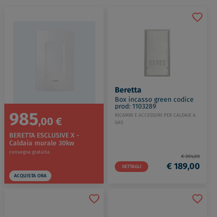
Beretta
Box incasso green codice
prod: 1103289
985
RICAMBI E ACCESSORI PER CALDAIE A
,00 €
GAS
BERETTA ESCLUSIVE X -
Caldaia murale 30kw
consegna gratuita
€ 204,00
€ 189,00
DETTAGLI
ACQUISTA ORA