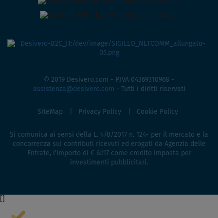
© 2019 Desivero.com - P.IVA 04369310968 -
assistenza@desivero.com
- Tutti i diritti riservati
SiteMap
Privacy Policy
Cookie Policy
Si comunica ai sensi della L. 4/8/2017 n. 124- per il mercato e la
concorrenza sui contributi ricevuti ed erogati da Agenzia delle
Entrate, l'importo di € 6.117 come credito imposta per
investimenti pubblicitari.
[
]