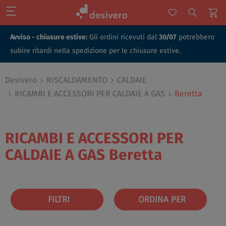
Avviso - chiusure estive:
Gli ordini ricevuti dal
30/07
potrebbero
subire ritardi nella spedizione per le chiusure estive.
Desivero
RISCALDAMENTO
CALDAIE
RICAMBI E ACCESSORI PER CALDAIE A GAS
Beretta
RICAMBI E ACCESSORI PER
CALDAIE A GAS
Beretta
FILTRI
ORDINA PER