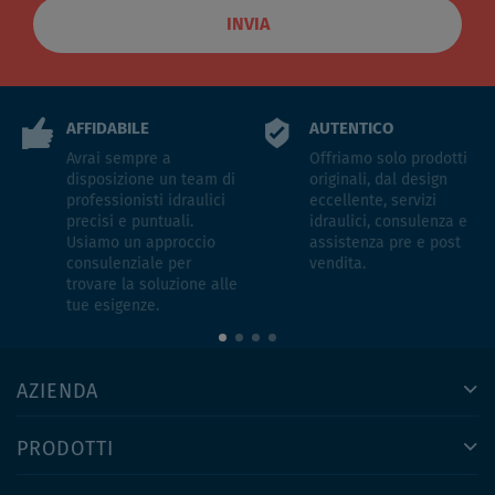
INVIA
AFFIDABILE
AUTENTICO
Avrai sempre a
Offriamo solo prodotti
disposizione un team di
originali, dal design
professionisti idraulici
eccellente, servizi
precisi e puntuali.
idraulici, consulenza e
Usiamo un approccio
assistenza pre e post
consulenziale per
vendita.
trovare la soluzione alle
tue esigenze.
AZIENDA
PRODOTTI