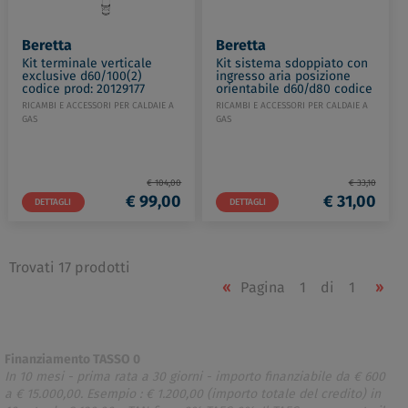
Beretta
Beretta
Kit terminale verticale
Kit sistema sdoppiato con
exclusive d60/100(2)
ingresso aria posizione
codice prod: 20129177
orientabile d60/d80 codice
prod: 20134830
RICAMBI E ACCESSORI PER CALDAIE A
RICAMBI E ACCESSORI PER CALDAIE A
GAS
GAS
€ 104,00
€ 33,10
€ 99,00
€ 31,00
DETTAGLI
DETTAGLI
Trovati 17 prodotti
«
Pagina
1
di
1
»
Finanziamento TASSO 0
In 10 mesi - prima rata a 30 giorni - importo finanziabile da € 600
a € 15.000,00. Esempio : € 1.200,00 (importo totale del credito) in