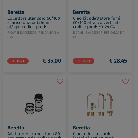
Beretta
Beretta
Collettore standard 60/100
Ciao kit adattatore fumi
scarico orizzontale in
60/100 attacco verticale
al/ppu codice prod:
codice prod: 20129174
20162798
RICAMBI E ACCESSORI PER CALDAIE A
RICAMBI E ACCESSORI PER CALDAIE A
GAS
GAS
€ 35,00
€ 28,45
DETTAGLI
DETTAGLI
Beretta
Beretta
Adattatore scarico fumi 80
Ciao at kit raccordi