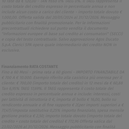
10 rate da € 120,00 - TAN fisso 0% TAEG 0%. Il TAEG rappresenta il
costo totale del credito espresso in percentuale annua e non
include alcun costo a carico del cliente - importo totale dovuto €
1.000,00. Offerta valida dal 20/05/2024 al 31/12/2026. Messaggio
pubblicitario con finalità promozionale. Per le informazioni
precontrattuali richiedere sul punto vendita il documento
"Informazioni europee di base sul credito ai consumatori" (SECCI)
e copia del testo contrattuale. Salvo approvazione Agos Ducato
S.p.A. Clerici SPA opera quale intermediario del credito NON in
esclusiva.
Finanziamento RATA COSTANTE
Fino a 60 Mesi - prima rata a 60 giorni - IMPORTO FINANZIABILE DA
€ 700 A € 10.000. Esempio riferito alla casistica più onerosa per il
cliente: € 700,00 (importo totale del credito) in 12 mesi da € 60,88
Tan 6,95% TAEG 17,69%. Il TAEG rappresenta il costo totale del
credito espresso in percentuale annua e include: interessi, costi
per lattività di istruttoria 0 €, importa di bollo € 16,00, bollo su
rendiconto annuale e di fine rapporto € 2(per importi superiori a €
77,47)/imposta sostitutiva 0,25% importo finanziato, spesa mensile
gestione pratica € 2,50; importo totale dovuto (importo totale del
credito + costo totale del credito) € 772,96 Offerta valica dal
23/02/2026 al 31/12/2026. Messaggio pubblicitario con finalità