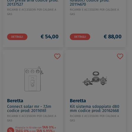
con presa aria codice prod:
idraulici codice prod:
20137527
20114670
RICAMBI E ACCESSORI PER CALDAIE A
RICAMBI E ACCESSORI PER CALDAIE A
GAS
GAS
€ 54,00
€ 88,00
DETTAGLI
DETTAGLI
Beretta
Beretta
Connect solar mr - 7,5m
Kit sistema sdoppiato d80
codice prod: 20116161
mm codice prod: 20162668
RICAMBI E ACCESSORI PER CALDAIE A
RICAMBI E ACCESSORI PER CALDAIE A
GAS
GAS
TAN 0%
Finanzia in 10 rate con
e
%
TAEG 0%
TAN 6,95%
o con
e