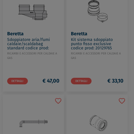
Beretta
Beretta
Sdoppiatore aria/fumi
Kit sistema sdoppiato
caldaie/scaldabag
punto fisso exclusive
standard codice prod:
codice prod: 20129765
20162666
RICAMBI E ACCESSORI PER CALDAIE A
RICAMBI E ACCESSORI PER CALDAIE A
GAS
GAS
€ 47,00
€ 33,10
DETTAGLI
DETTAGLI