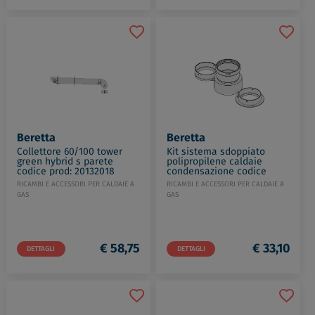
Beretta
Beretta
Collettore 60/100 tower
Kit sistema sdoppiato
green hybrid s parete
polipropilene caldaie
codice prod: 20132018
condensazione codice
prod: 20137523
RICAMBI E ACCESSORI PER CALDAIE A
RICAMBI E ACCESSORI PER CALDAIE A
GAS
GAS
€ 58,75
€ 33,10
DETTAGLI
DETTAGLI