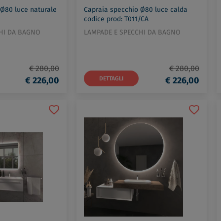
 Ø80 luce naturale
Capraia specchio Ø80 luce calda
codice prod: T011/CA
HI DA BAGNO
LAMPADE E SPECCHI DA BAGNO
€ 280,00
€ 280,00
€ 226,00
DETTAGLI
€ 226,00