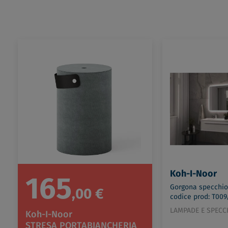
Koh-I-Noor
165
Gorgona specchio
,00 €
codice prod: T009
LAMPADE E SPECC
Koh-I-Noor
STRESA PORTABIANCHERIA