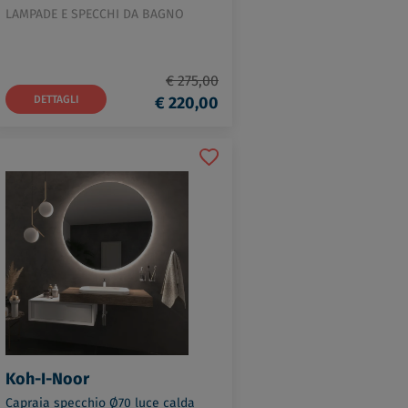
LAMPADE E SPECCHI DA BAGNO
€ 275,00
DETTAGLI
€ 220,00
Koh-I-Noor
Capraia specchio Ø70 luce calda