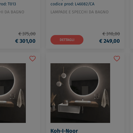
rod: T013
codice prod: L46082/CA
HI DA BAGNO
LAMPADE E SPECCHI DA BAGNO
€ 375,00
€ 310,00
€ 301,00
DETTAGLI
€ 249,00
Koh-I-Noor