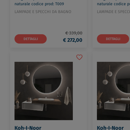
naturale codice prod: T009
naturale codice p
LAMPADE E SPECCHI DA BAGNO
LAMPADE E SPECC
€ 339,00
DETTAGLI
€ 272,00
DETTAGLI
Koh-I-Noor
Koh-I-Noor