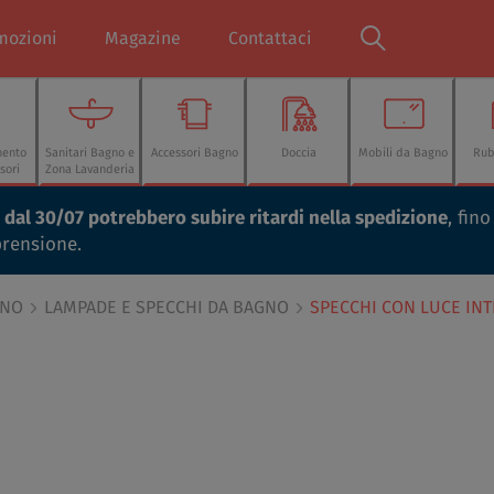
mozioni
Magazine
Contattaci
mento
Sanitari Bagno e
Accessori Bagno
Doccia
Mobili da Bagno
Rub
sori
Zona Lavanderia
ti dal 30/07 potrebbero subire ritardi nella spedizione
, fin
prensione.
GNO
LAMPADE E SPECCHI DA BAGNO
SPECCHI CON LUCE IN