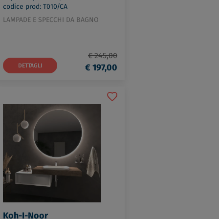
codice prod: T010/CA
LAMPADE E SPECCHI DA BAGNO
€ 245,00
DETTAGLI
€ 197,00
Koh-I-Noor