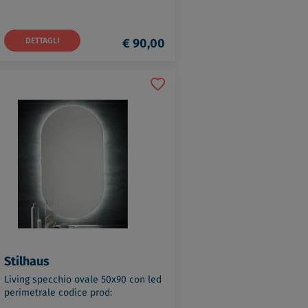
DETTAGLI
€ 90,00
Stilhaus
Living specchio ovale 50x90 con led
perimetrale codice prod:
000LV01LED