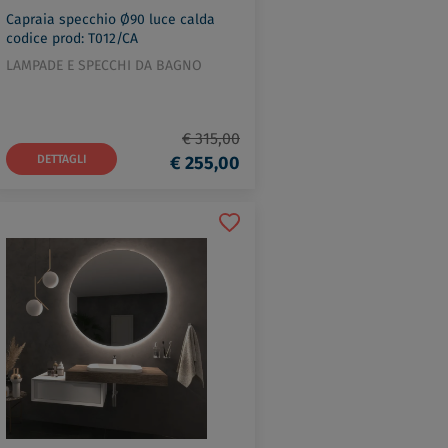
Capraia specchio Ø90 luce calda
codice prod: T012/CA
LAMPADE E SPECCHI DA BAGNO
€ 315,00
DETTAGLI
€ 255,00