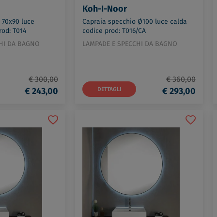
Koh-I-Noor
 70x90 luce
Capraia specchio Ø100 luce calda
rod: T014
codice prod: T016/CA
HI DA BAGNO
LAMPADE E SPECCHI DA BAGNO
€ 300,00
€ 360,00
€ 243,00
DETTAGLI
€ 293,00