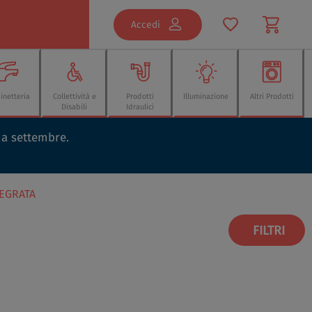
Accedi
inetteria
Collettività e
Prodotti
Illuminazione
Altri Prodotti
Disabili
Idraulici
o a settembre.
TEGRATA
FILTRI