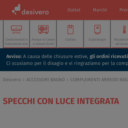
Outlet
Marchi
Pro
Condizionatori e
Pompe di Calore
Caldaie
Scaldabagni
Riscalda
Trattamento aria
e sistemi ibridi
ed Acces
Avviso:
A causa delle chiusure estive,
gli ordini ricevu
Ci scusiamo per il disagio e vi ringraziamo per la com
Desivero
ACCESSORI BAGNO
COMPLEMENTI ARREDO BA
SPECCHI CON LUCE INTEGRATA