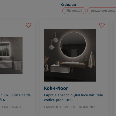
Ordina per
Più venduti
prezzo crescente
Koh-I-Noor
 100x80 luce calda
Capraia specchio Ø60 luce naturale
/CA
codice prod: T015
HI DA BAGNO
LAMPADE E SPECCHI DA BAGNO