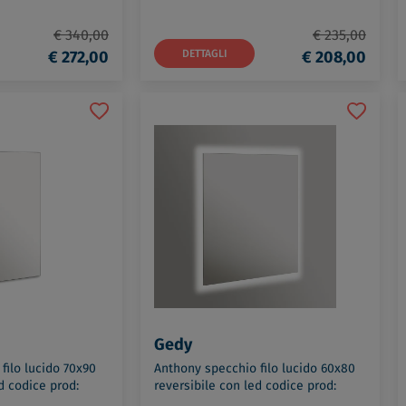
€ 340,00
€ 235,00
€ 272,00
DETTAGLI
€ 208,00
Gedy
filo lucido 70x90
Anthony specchio filo lucido 60x80
d codice prod:
reversibile con led codice prod:
0
000034010000000