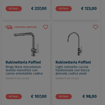
€ 237,00
€ 123,00
DETTAGLI
DETTAGLI
CONSEGNA GRATUITA
Rubinetteria Paffoni
Rubinetteria Paffoni
Ringo West miscelatore
Light rubinetto cucina
lavello monoforo con
tradizionale con bocca
canna orientabile codice
girevole codice prod:
prod: RIN285CR
LIG180CR
RUBINETTI DA CUCINA
RUBINETTI DA CUCINA
€ 107,00
€ 98,00
DETTAGLI
DETTAGLI