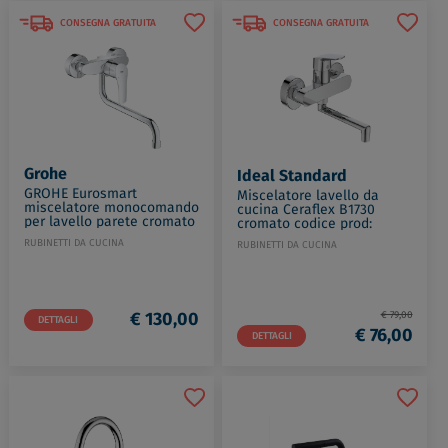
CONSEGNA GRATUITA
CONSEGNA GRATUITA
Grohe
Ideal Standard
GROHE Eurosmart
Miscelatore lavello da
miscelatore monocomando
cucina Ceraflex B1730
per lavello parete cromato
cromato codice prod:
codice prod: 32224003
B1730AA
RUBINETTI DA CUCINA
RUBINETTI DA CUCINA
€ 130,00
€ 79,00
DETTAGLI
€ 76,00
DETTAGLI