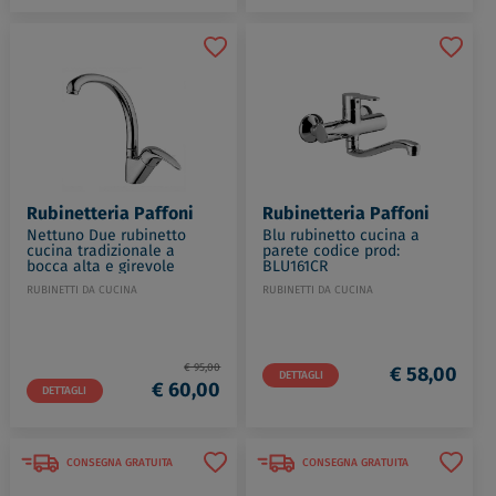
Rubinetteria Paffoni
Rubinetteria Paffoni
Nettuno Due rubinetto
Blu rubinetto cucina a
cucina tradizionale a
parete codice prod:
bocca alta e girevole
BLU161CR
codice prod: ND181CR
RUBINETTI DA CUCINA
RUBINETTI DA CUCINA
€ 95,00
€ 58,00
DETTAGLI
€ 60,00
DETTAGLI
CONSEGNA GRATUITA
CONSEGNA GRATUITA