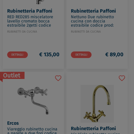
Rubinetteria Paffoni
Rubinetteria Paffoni
RED RED285 miscelatore
Nettuno Due rubinetto
lavello cromato bocca
cucina con doccia
estraibile 2getti codice
estraibile codice prod:
prod: RED285CR
ND183CR
RUBINETTI DA CUCINA
RUBINETTI DA CUCINA
€ 135,00
€ 89,00
DETTAGLI
DETTAGLI
Outlet
Ercos
Rubinetteria Paffoni
Viareggio rubinetto cucina
a parete a due fori codice