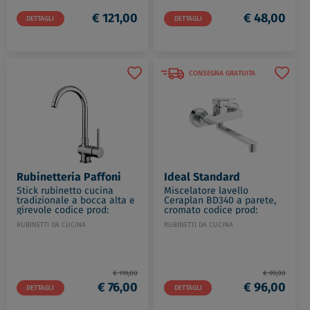
€ 121,00
€ 48,00
DETTAGLI
DETTAGLI
CONSEGNA GRATUITA
Rubinetteria Paffoni
Ideal Standard
Stick rubinetto cucina
Miscelatore lavello
tradizionale a bocca alta e
Ceraplan BD340 a parete,
girevole codice prod:
cromato codice prod:
SK180CR
BD340AA
RUBINETTI DA CUCINA
RUBINETTI DA CUCINA
€ 119,00
€ 99,00
€ 76,00
€ 96,00
DETTAGLI
DETTAGLI