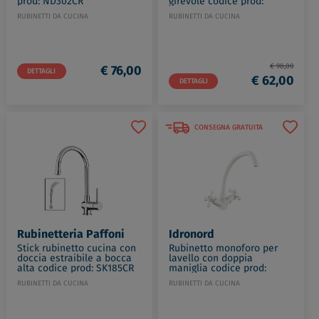
prod: ND302CR
girevole codice prod:
ND161CR
RUBINETTI DA CUCINA
RUBINETTI DA CUCINA
€ 98,00
€ 76,00
DETTAGLI
€ 62,00
DETTAGLI
CONSEGNA GRATUITA
Rubinetteria Paffoni
Idronord
Stick rubinetto cucina con
Rubinetto monoforo per
doccia estraibile a bocca
lavello con doppia
alta codice prod: SK185CR
maniglia codice prod:
EST000000B
RUBINETTI DA CUCINA
RUBINETTI DA CUCINA