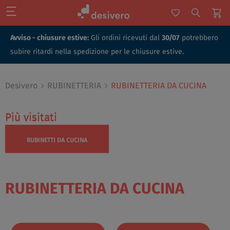
Avviso - chiusure estive:
Gli ordini ricevuti dal
30/07
potrebbero
subire ritardi nella spedizione per le chiusure estive.
Desivero
RUBINETTERIA
RUBINETTERIA DA CUCINA
Più visitati
Più visitati
RUBINETTI DA CUCINA
RUBINETTERIA DA CUCINA