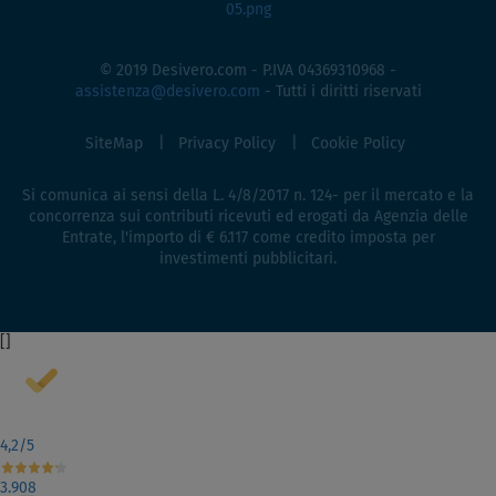
© 2019 Desivero.com - P.IVA 04369310968 -
assistenza@desivero.com
- Tutti i diritti riservati
SiteMap
Privacy Policy
Cookie Policy
Si comunica ai sensi della L. 4/8/2017 n. 124- per il mercato e la
concorrenza sui contributi ricevuti ed erogati da Agenzia delle
Entrate, l'importo di € 6.117 come credito imposta per
investimenti pubblicitari.
[
]
4,2
/5
3.908