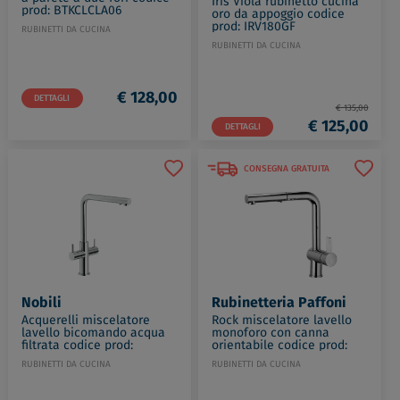
Iris Viola rubinetto cucina
prod: BTKCLCLA06
oro da appoggio codice
prod: IRV180GF
RUBINETTI DA CUCINA
RUBINETTI DA CUCINA
€ 128,00
DETTAGLI
€ 135,00
€ 125,00
DETTAGLI
CONSEGNA GRATUITA
Nobili
Rubinetteria Paffoni
Acquerelli miscelatore
Rock miscelatore lavello
lavello bicomando acqua
monoforo con canna
filtrata codice prod:
orientabile codice prod:
AQ93823/3VCR
RO285CR
RUBINETTI DA CUCINA
RUBINETTI DA CUCINA