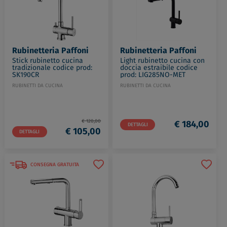
Rubinetteria Paffoni
Rubinetteria Paffoni
Stick rubinetto cucina
Light rubinetto cucina con
tradizionale codice prod:
doccia estraibile codice
SK190CR
prod: LIG285NO-MET
RUBINETTI DA CUCINA
RUBINETTI DA CUCINA
€ 120,00
€ 184,00
DETTAGLI
€ 105,00
DETTAGLI
CONSEGNA GRATUITA