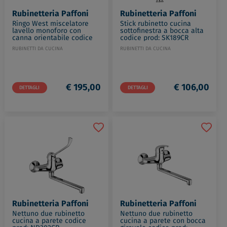
Rubinetteria Paffoni
Rubinetteria Paffoni
Ringo West miscelatore
Stick rubinetto cucina
lavello monoforo con
sottofinestra a bocca alta
canna orientabile codice
codice prod: SK189CR
prod: RIN295CR-MET
RUBINETTI DA CUCINA
RUBINETTI DA CUCINA
€ 195,00
€ 106,00
DETTAGLI
DETTAGLI
Rubinetteria Paffoni
Rubinetteria Paffoni
Nettuno due rubinetto
Nettuno due rubinetto
cucina a parete codice
cucina a parete con bocca