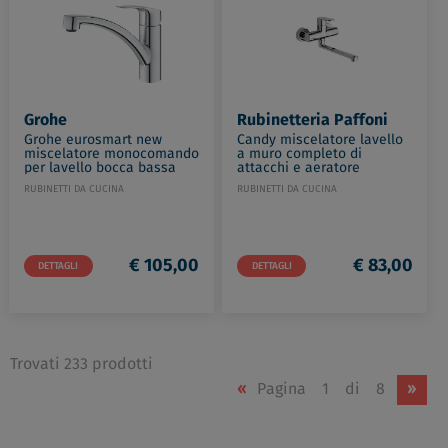
Grohe
Rubinetteria Paffoni
Grohe eurosmart new
Candy miscelatore lavello
miscelatore monocomando
a muro completo di
per lavello bocca bassa
attacchi e aeratore
cromato codice prod:
cromato codice prod:
RUBINETTI DA CUCINA
RUBINETTI DA CUCINA
33281003
CA161CR
€ 105,00
€ 83,00
DETTAGLI
DETTAGLI
Trovati 233 prodotti
«
Pagina
1
di
8
»