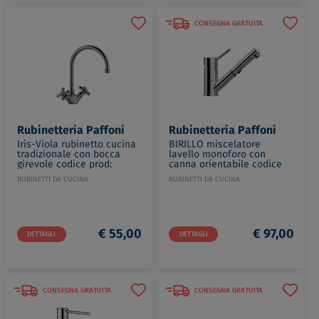
CONSEGNA GRATUITA
Rubinetteria Paffoni
Rubinetteria Paffoni
Iris-Viola rubinetto cucina
BIRILLO miscelatore
tradizionale con bocca
lavello monoforo con
girevole codice prod:
canna orientabile codice
IRV180CR
prod: BI183CR
RUBINETTI DA CUCINA
RUBINETTI DA CUCINA
€ 55,00
€ 97,00
DETTAGLI
DETTAGLI
CONSEGNA GRATUITA
CONSEGNA GRATUITA