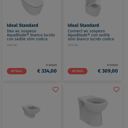
Ideal Standard
Ideal Standard
Dea wc sospeso
Connect wc sospeso
AquaBlade® bianco lucido
AquaBlade® con sedile
con sedile slim codice
slim bianco lucido codice
prod: T348701
prod: E049301
VASI WC
VASI WC
€ 369,00
€ 339,00
€ 334,00
€ 309,00
DETTAGLI
DETTAGLI