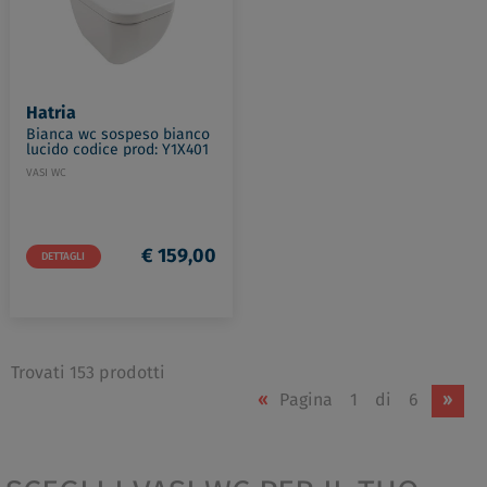
Hatria
Bianca wc sospeso bianco
lucido codice prod: Y1X401
VASI WC
€ 159,00
DETTAGLI
Trovati 153 prodotti
«
Pagina
1
di
6
»