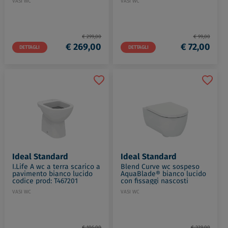
VASI WC
VASI WC
€ 299,00
€ 99,00
€ 269,00
€ 72,00
DETTAGLI
DETTAGLI
Ideal Standard
Ideal Standard
I.Life A wc a terra scarico a
Blend Curve wc sospeso
pavimento bianco lucido
AquaBlade® bianco lucido
codice prod: T467201
con fissaggi nascosti
codice prod: T374901
VASI WC
VASI WC
€ 106,00
€ 329,00