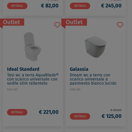
€ 82,00
€ 245,00
DETTAGLI
DETTAGLI
Outlet
Outlet
Ideal Standard
Galassia
Tesi wc a terra AquaBlade®
Dream wc a terra con
con scarico universale con
scarico universale a
sedile slim rallentato
pavimento bianco lucido
bianco lucido codice prod:
codice prod: 7310
VASI WC
VASI WC
T465201
€ 281,00
€ 221,00
DETTAGLI
€ 125,00
DETTAGLI