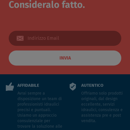
Consideralo fatto.
INVIA
AFFIDABILE
AUTENTICO
Avrai sempre a
Offriamo solo prodotti
disposizione un team di
originali, dal design
professionisti idraulici
eccellente, servizi
precisi e puntuali.
idraulici, consulenza e
Usiamo un approccio
assistenza pre e post
consulenziale per
vendita.
trovare la soluzione alle