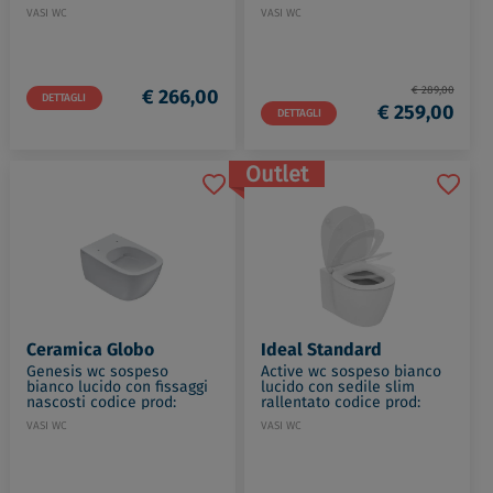
VASI WC
VASI WC
€ 289,00
€ 266,00
DETTAGLI
€ 259,00
DETTAGLI
Outlet
Ceramica Globo
Ideal Standard
Genesis wc sospeso
Active wc sospeso bianco
bianco lucido con fissaggi
lucido con sedile slim
nascosti codice prod:
rallentato codice prod:
GNS02BI
T332801
VASI WC
VASI WC