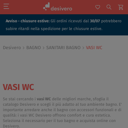
Avviso - chiusure estive:
Gli ordini ricevuti dal
30/07
potrebbero
subire ritardi nella spedizione per le chiusure estive.
Desivero
BAGNO
SANITARI BAGNO
VASI WC
VASI WC
Se stai cercando i
vasi WC
delle migliori marche, sfoglia il
catalogo Desivero e scegli il più adatto al tuo ambiente bagno. E'
importante arredare anche il bagno con accessori funzionali e di
qualità: i vasi WC Desivero offrono comfort e cura estetica.
Seleziona il necessario per il tuo bagno e acquista online con
Desivero.