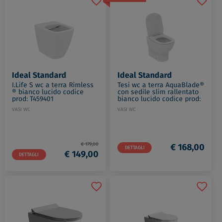
Ideal Standard
Ideal Standard
I.Life S wc a terra Rimless
Tesi wc a terra AquaBlade®
® bianco lucido codice
con sedile slim rallentato
prod: T459401
bianco lucido codice prod:
T465101
VASI WC
VASI WC
€ 179,00
€ 168,00
DETTAGLI
€ 149,00
DETTAGLI