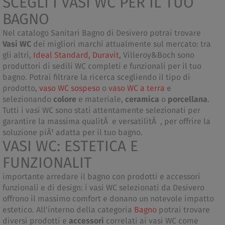
SCEGLI I VASI WC PER IL TUO
BAGNO
Nel catalogo Sanitari Bagno di Desivero potrai trovare
Vasi WC
dei migliori marchi attualmente sul mercato: tra
gli altri,
Ideal Standard
,
Duravit
, Villeroy&Boch sono
produttori di sedili WC completi e funzionali per il tuo
bagno. Potrai filtrare la ricerca scegliendo il tipo di
prodotto,
vaso WC sospeso
o
vaso WC a terra
e
selezionando
colore
e materiale,
ceramica
o
porcellana
.
Tutti i vasi WC sono stati attentamente selezionati per
garantire la massima qualitÃ e versatilitÃ , per offrire la
soluzione piÃ¹ adatta per il tuo bagno.
VASI WC: ESTETICA E
FUNZIONALIT
importante arredare il bagno con prodotti e accessori
funzionali e di design: i vasi WC selezionati da Desivero
offrono il massimo comfort e donano un notevole impatto
estetico. All'interno della categoria
Bagno
potrai trovare
diversi prodotti e
accessori
correlati ai vasi WC come