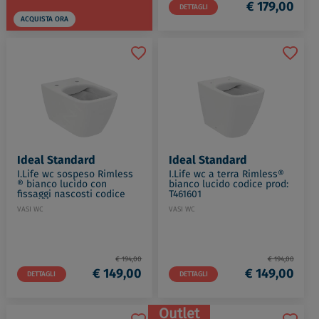
€ 179,00
DETTAGLI
ACQUISTA ORA
Ideal Standard
Ideal Standard
I.Life wc sospeso Rimless
I.Life wc a terra Rimless®
® bianco lucido con
bianco lucido codice prod:
fissaggi nascosti codice
T461601
prod: T461401
VASI WC
VASI WC
€ 194,00
€ 194,00
€ 149,00
€ 149,00
DETTAGLI
DETTAGLI
Outlet