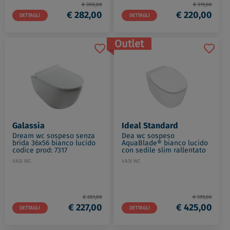
€ 300,00
€ 319,00
€ 282,00
€ 220,00
DETTAGLI
DETTAGLI
Outlet
Galassia
Ideal Standard
Dream wc sospeso senza
Dea wc sospeso
brida 36x56 bianco lucido
AquaBlade® bianco lucido
codice prod: 7317
con sedile slim rallentato
codice prod: T348801
VASI WC
VASI WC
€ 281,00
€ 599,00
€ 227,00
€ 425,00
DETTAGLI
DETTAGLI