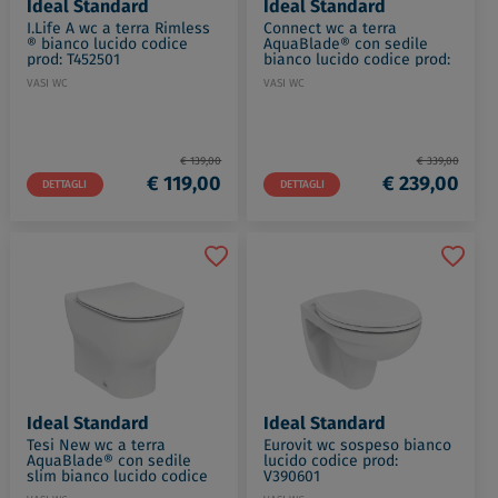
Ideal Standard
Ideal Standard
I.Life A wc a terra Rimless
Connect wc a terra
® bianco lucido codice
AquaBlade® con sedile
prod: T452501
bianco lucido codice prod:
E052501
VASI WC
VASI WC
€ 139,00
€ 339,00
€ 119,00
€ 239,00
DETTAGLI
DETTAGLI
Ideal Standard
Ideal Standard
Tesi New wc a terra
Eurovit wc sospeso bianco
AquaBlade® con sedile
lucido codice prod:
slim bianco lucido codice
V390601
prod: T353701