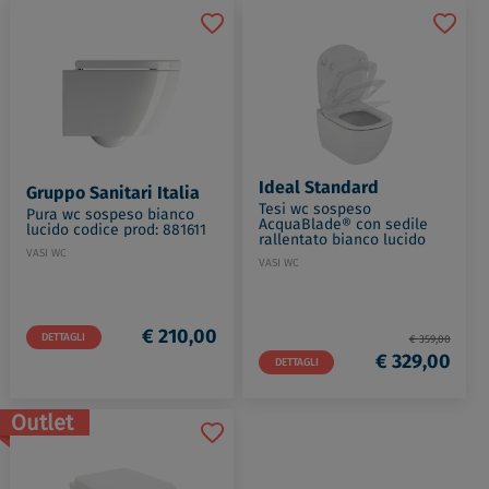
Ideal Standard
Gruppo Sanitari Italia
Tesi wc sospeso
Pura wc sospeso bianco
AcquaBlade® con sedile
lucido codice prod: 881611
rallentato bianco lucido
codice prod: T354601
VASI WC
VASI WC
€ 210,00
DETTAGLI
€ 359,00
€ 329,00
DETTAGLI
Outlet