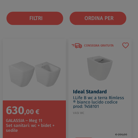
FILTRI
ORDINA PER
CONSEGNA GRATUITA
Ideal Standard
I.Life B wc a terra Rimless
® bianco lucido codice
630
prod: T458101
,00 €
VASI WC
GALASSIA – Meg 11
Set sanitari: wc + bidet +
sedile
€ 206,00