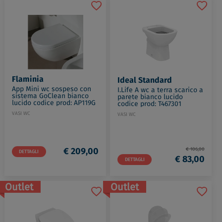
Flaminia
Ideal Standard
App Mini wc sospeso con
I.Life A wc a terra scarico a
sistema GoClean bianco
parete bianco lucido
lucido codice prod: AP119G
codice prod: T467301
VASI WC
VASI WC
€ 209,00
€ 106,00
DETTAGLI
€ 83,00
DETTAGLI
Outlet
Outlet