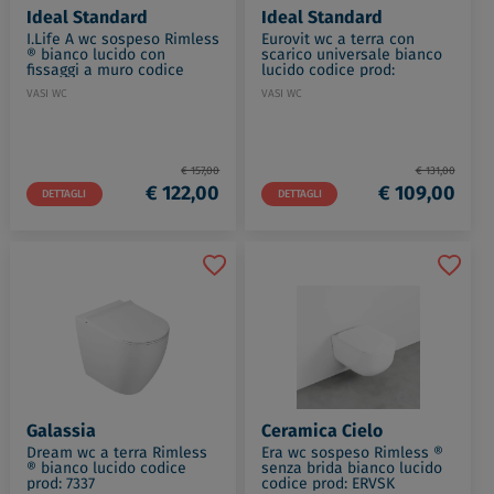
Ideal Standard
Ideal Standard
I.Life A wc sospeso Rimless
Eurovit wc a terra con
® bianco lucido con
scarico universale bianco
fissaggi a muro codice
lucido codice prod:
prod: T468001
W330401
VASI WC
VASI WC
€ 157,00
€ 131,00
€ 122,00
€ 109,00
DETTAGLI
DETTAGLI
Galassia
Ceramica Cielo
Dream wc a terra Rimless
Era wc sospeso Rimless ®
® bianco lucido codice
senza brida bianco lucido
prod: 7337
codice prod: ERVSK