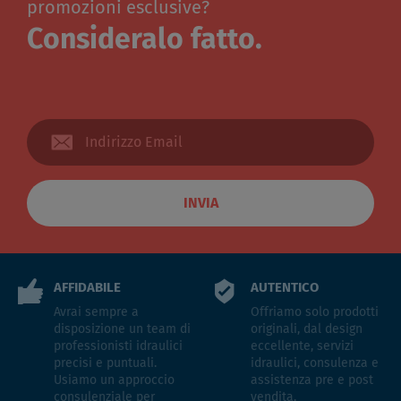
promozioni esclusive?
Consideralo fatto.
INVIA
AFFIDABILE
AUTENTICO
Avrai sempre a
Offriamo solo prodotti
disposizione un team di
originali, dal design
professionisti idraulici
eccellente, servizi
precisi e puntuali.
idraulici, consulenza e
Usiamo un approccio
assistenza pre e post
consulenziale per
vendita.