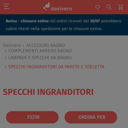
Avviso - chiusure estive:
Gli ordini ricevuti dal
30/07
potrebbero
subire ritardi nella spedizione per le chiusure estive.
Desivero
ACCESSORI BAGNO
COMPLEMENTI ARREDO BAGNO
LAMPADE E SPECCHI DA BAGNO
SPECCHI INGRANDITORI DA PARETE E TOELETTA
SPECCHI INGRANDITORI
FILTRI
ORDINA PER