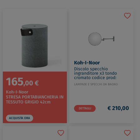
Koh-I-Noor
Discolo specchio
ingranditore x3 tondo
165
cromato codice prod:
,00 €
38/2KK3
LAMPADE E SPECCHI DA BAGNO
Koh-I-Noor
STRESA PORTABIANCHERIA IN
TESSUTO GRIGIO 42cm
€ 210,00
DETTAGLI
ACQUISTA ORA