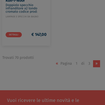
Koh-I-Noor
Doppiolo specchio
infranditore x2 tondo
cromato codice prod:
40/1KK2
LAMPADE E SPECCHI DA BAGNO
€ 147,00
DETTAGLI
Trovati 70 prodotti
«
Pagina
1
di
3
»
Vuoi ricevere le ultime novità e le