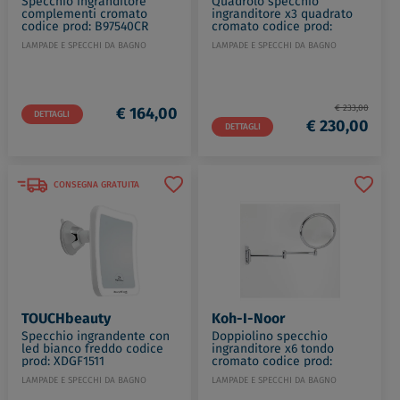
Specchio ingranditore
Quadrolo specchio
complementi cromato
ingranditore x3 quadrato
codice prod: B97540CR
cromato codice prod:
64/1KK3
LAMPADE E SPECCHI DA BAGNO
LAMPADE E SPECCHI DA BAGNO
€ 233,00
€ 164,00
DETTAGLI
€ 230,00
DETTAGLI
CONSEGNA GRATUITA
TOUCHbeauty
Koh-I-Noor
Specchio ingrandente con
Doppiolino specchio
led bianco freddo codice
ingranditore x6 tondo
prod: XDGF1511
cromato codice prod:
47/2KK6
LAMPADE E SPECCHI DA BAGNO
LAMPADE E SPECCHI DA BAGNO