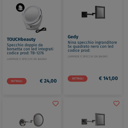
Gedy
TOUCHbeauty
Nina specchio ingranditore
Specchio doppio da
5x quadrato nero con led
borsetta con led integrati
codice prod:
codice prod: TB-1276
000021141400000
LAMPADE E SPECCHI DA BAGNO
LAMPADE E SPECCHI DA BAGNO
€ 141,00
DETTAGLI
€ 24,00
DETTAGLI