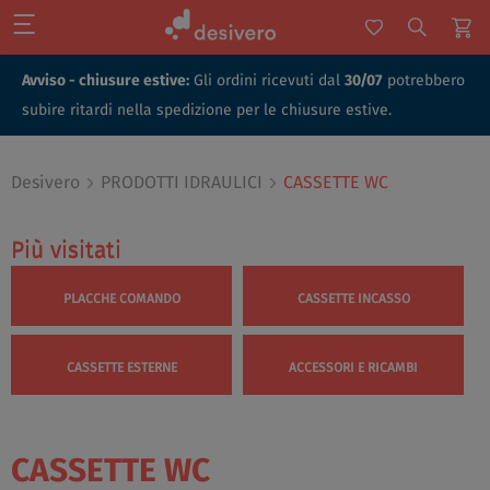
Avviso - chiusure estive:
Gli ordini ricevuti dal
30/07
potrebbero
subire ritardi nella spedizione per le chiusure estive.
Desivero
PRODOTTI IDRAULICI
CASSETTE WC
Più visitati
Più visitati
PLACCHE COMANDO
CASSETTE INCASSO
CASSETTE ESTERNE
ACCESSORI E RICAMBI
CASSETTE WC