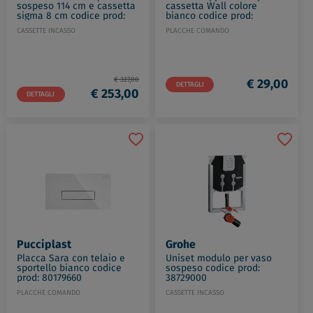
sospeso 114 cm e cassetta
cassetta Wall colore
sigma 8 cm codice prod:
bianco codice prod:
111.795.00.1
DSV09068
CASSETTE INCASSO
PLACCHE COMANDO
€ 327,00
€ 29,00
DETTAGLI
€ 253,00
DETTAGLI
Pucciplast
Grohe
Placca Sara con telaio e
Uniset modulo per vaso
sportello bianco codice
sospeso codice prod:
prod: 80179660
38729000
PLACCHE COMANDO
CASSETTE INCASSO