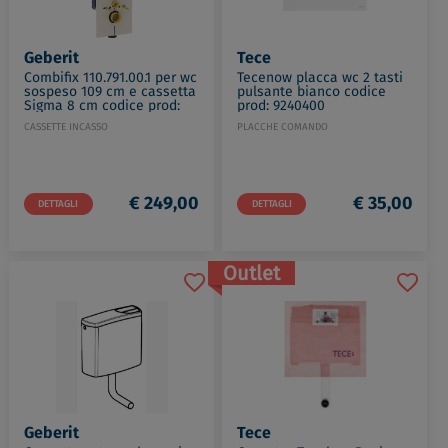
Geberit
Tece
Combifix 110.791.00.1 per wc
Tecenow placca wc 2 tasti
sospeso 109 cm e cassetta
pulsante bianco codice
Sigma 8 cm codice prod:
prod: 9240400
110.791.00.1
CASSETTE INCASSO
PLACCHE COMANDO
€ 249,00
€ 35,00
DETTAGLI
DETTAGLI
Outlet
Geberit
Tece