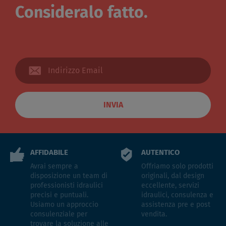
Consideralo fatto.
INVIA
AFFIDABILE
AUTENTICO
Avrai sempre a
Offriamo solo prodotti
disposizione un team di
originali, dal design
professionisti idraulici
eccellente, servizi
precisi e puntuali.
idraulici, consulenza e
Usiamo un approccio
assistenza pre e post
consulenziale per
vendita.
trovare la soluzione alle