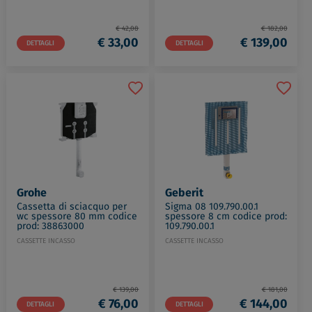
€ 42,08
€ 182,00
€ 33,00
€ 139,00
DETTAGLI
DETTAGLI
Grohe
Geberit
Cassetta di sciacquo per
Sigma 08 109.790.00.1
wc spessore 80 mm codice
spessore 8 cm codice prod:
prod: 38863000
109.790.00.1
CASSETTE INCASSO
CASSETTE INCASSO
€ 139,00
€ 181,00
€ 76,00
€ 144,00
DETTAGLI
DETTAGLI