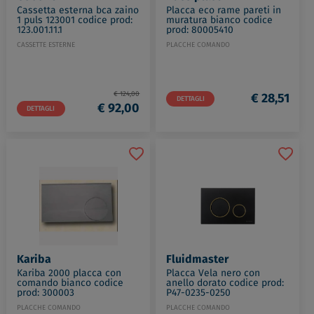
Cassetta esterna bca zaino
Placca eco rame pareti in
1 puls 123001 codice prod:
muratura bianco codice
123.001.11.1
prod: 80005410
CASSETTE ESTERNE
PLACCHE COMANDO
€ 124,00
€ 28,51
DETTAGLI
€ 92,00
DETTAGLI
Kariba
Fluidmaster
Kariba 2000 placca con
Placca Vela nero con
comando bianco codice
anello dorato codice prod:
prod: 300003
P47-0235-0250
PLACCHE COMANDO
PLACCHE COMANDO