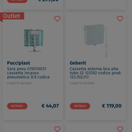
Outlet
Pucciplast
Geberit
Sara pneu 015010031
Cassetta esterna bca alta
cassetta incasso
tubo 32 123702 codice prod:
pneumatica lt.9 codice
123.702.11.1
prod: 015010031
CASSETTE INCASSO
CASSETTE ESTERNE
€ 44,07
€ 119,00
DETTAGLI
DETTAGLI