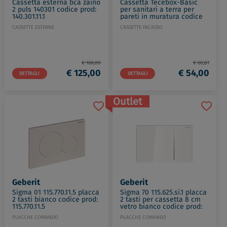
Cassetta esterna bca zaino
Cassetta Tecebox-Basic
2 puls 140301 codice prod:
per sanitari a terra per
140.301.11.1
pareti in muratura codice
prod: 9370007
CASSETTE ESTERNE
CASSETTE INCASSO
€ 168,00
€ 60,81
€ 125,00
€ 54,00
DETTAGLI
DETTAGLI
Outlet
Geberit
Geberit
Sigma 01 115.770.11.5 placca
Sigma 70 115.625.si.1 placca
2 tasti bianco codice prod:
2 tasti per cassetta 8 cm
115.770.11.5
vetro bianco codice prod:
115.625.SI.1
PLACCHE COMANDO
PLACCHE COMANDO