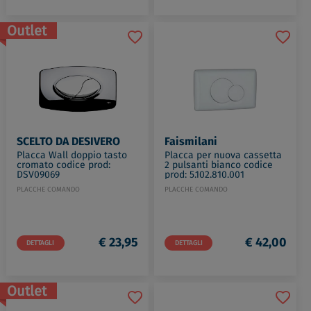
Outlet
SCELTO DA DESIVERO
Faismilani
Placca Wall doppio tasto
Placca per nuova cassetta
cromato codice prod:
2 pulsanti bianco codice
DSV09069
prod: 5.102.810.001
PLACCHE COMANDO
PLACCHE COMANDO
€ 23,95
€ 42,00
DETTAGLI
DETTAGLI
Outlet