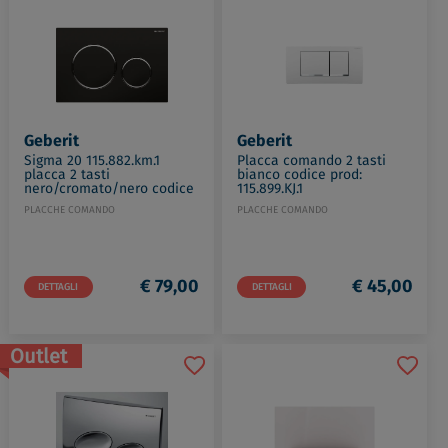
Geberit
Geberit
Sigma 20 115.882.km.1
Placca comando 2 tasti
placca 2 tasti
bianco codice prod:
nero/cromato/nero codice
115.899.KJ.1
prod: 115.882.KM.1
PLACCHE COMANDO
PLACCHE COMANDO
€ 79,00
€ 45,00
DETTAGLI
DETTAGLI
Outlet