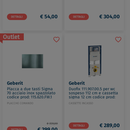
€ 54,00
€ 304,00
DETTAGLI
DETTAGLI
Outlet
Geberit
Geberit
Placca a due tasti Sigma
Duofix 111.907.00.5 per wc
70 acciaio inox spazzolato
sospeso 112 cm e cassetta
codice prod: 115.620.FW.1
sigma 12 cm codice prod:
111.907.00.5
PLACCHE COMANDO
CASSETTE INCASSO
€ 359,00
€ 289,00
DETTAGLI
€ 299,00
DETTAGLI