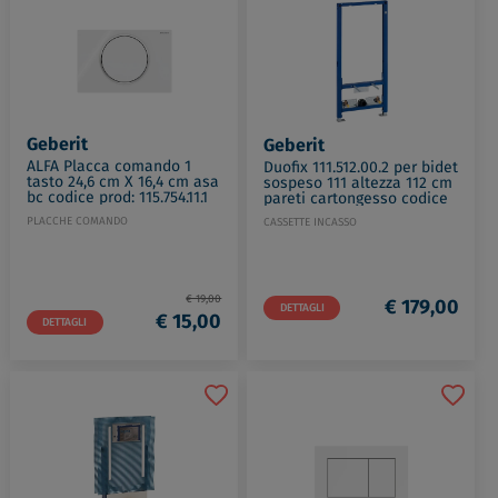
Geberit
Geberit
ALFA Placca comando 1
Duofix 111.512.00.2 per bidet
tasto 24,6 cm X 16,4 cm asa
sospeso 111 altezza 112 cm
bc codice prod: 115.754.11.1
pareti cartongesso codice
prod: 111.512.00.2
PLACCHE COMANDO
CASSETTE INCASSO
€ 19,00
€ 179,00
DETTAGLI
€ 15,00
DETTAGLI