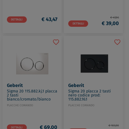
€ 47,86
€ 43,47
DETTAGLI
€ 39,00
DETTAGLI
Geberit
Geberit
Sigma 20 115.882.kj.1 placca
Sigma 20 placca 2 tasti
2 tasti
nero codice prod:
bianco/cromato/bianco
115.882.16.1
codice prod: 115.882.KJ.1
PLACCHE COMANDO
PLACCHE COMANDO
€ 161,00
€ 69,00
DETTAGLI