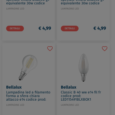
equivalente 30w codice
equivalente 30w codice
prod: LED303812BLXBOX1
prod: LED135963BLXBOX1
LAMPADINE LED
LAMPADINE LED
€ 4,99
€ 4,99
DETTAGLI
DETTAGLI
Bellalux
Bellalux
Lampadina led a filamento
Classic B 40 ww e14 fil fr
forma a sfera chiara
codice prod:
attacco e14 codice prod:
LED115491BLXBOX1
LED115316BLXBOX1
LAMPADINE LED
LAMPADINE LED