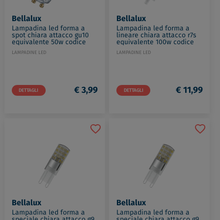
Bellalux
Bellalux
Lampadina led forma a
Lampadina led forma a
spot chiara attacco gu10
lineare chiara attacco r7s
equivalente 50w codice
equivalente 100w codice
prod: LED303188BLXBOX1
prod: LED135994BLXBOX1
LAMPADINE LED
LAMPADINE LED
€ 3,99
€ 11,99
DETTAGLI
DETTAGLI
Bellalux
Bellalux
Lampadina led forma a
Lampadina led forma a
speciale chiara attacco g9
speciale chiara attacco g9