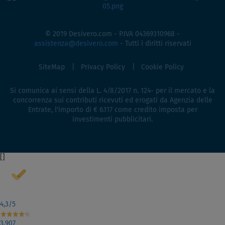
© 2019 Desivero.com - P.IVA 04369310968 -
assistenza@desivero.com
- Tutti i diritti riservati
SiteMap
Privacy Policy
Cookie Policy
Si comunica ai sensi della L. 4/8/2017 n. 124- per il mercato e la
concorrenza sui contributi ricevuti ed erogati da Agenzia delle
Entrate, l'importo di € 6.117 come credito imposta per
investimenti pubblicitari.
[
]
4,3
/5
3.907