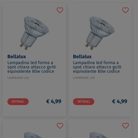
Bellalux
Bellalux
Lampadina led forma a
Lampadina led forma a
spot chiara attacco gu10
spot chiara attacco gu10
equivalente 80w codice
equivalente 80w codice
prod: LED303201BLXBOX1
prod: LED303225BLXBOX1
LAMPADINE LED
LAMPADINE LED
€ 4,99
€ 4,99
DETTAGLI
DETTAGLI