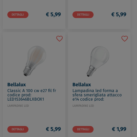
€ 5,99
€ 5,99
DETTAGLI
DETTAGLI
Bellalux
Bellalux
Classic A 100 cw e27 fil fr
Lampadina led forma a
codice prod:
sfera smerigliata attacco
LED153646BLXBOX1
e14 codice prod:
LED128347BLXBOX1
LAMPADINE LED
LAMPADINE LED
€ 5,99
€ 1,99
DETTAGLI
DETTAGLI