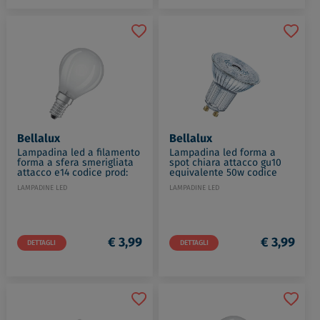
Bellalux
Bellalux
Lampadina led a filamento
Lampadina led forma a
forma a sfera smerigliata
spot chiara attacco gu10
attacco e14 codice prod:
equivalente 50w codice
LED115538BLXBOX1
prod: LED112780BLXBOX1
LAMPADINE LED
LAMPADINE LED
€ 3,99
€ 3,99
DETTAGLI
DETTAGLI