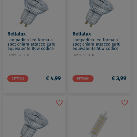
Bellalux
Bellalux
Lampadina led forma a
Lampadina led forma a
spot chiara attacco gu10
spot chiara attacco gu10
equivalente 80w codice
equivalente 50w codice
prod: LED112827BLXBOX1
prod: LED112803BLXBOX1
LAMPADINE LED
LAMPADINE LED
€ 4,99
€ 3,99
DETTAGLI
DETTAGLI