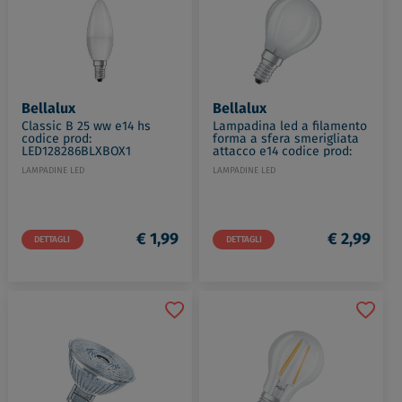
Bellalux
Bellalux
Classic B 25 ww e14 hs
Lampadina led a filamento
codice prod:
forma a sfera smerigliata
LED128286BLXBOX1
attacco e14 codice prod:
LED115514BLXBOX1
LAMPADINE LED
LAMPADINE LED
€ 1,99
€ 2,99
DETTAGLI
DETTAGLI