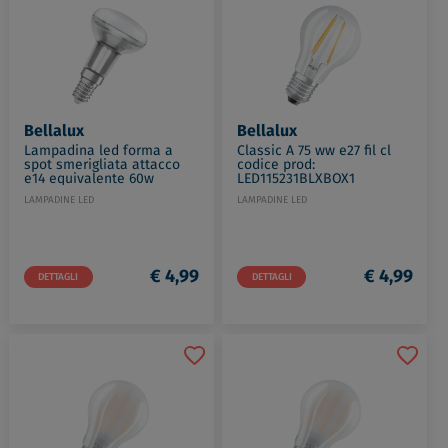
Bellalux
Bellalux
Lampadina led forma a
Classic A 75 ww e27 fil cl
spot smerigliata attacco
codice prod:
e14 equivalente 60w
LED115231BLXBOX1
codice prod:
LAMPADINE LED
LAMPADINE LED
LED117150BLXBOX1
€ 4,99
€ 4,99
DETTAGLI
DETTAGLI