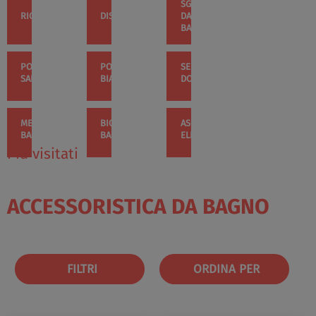
SGABELLI
RICAMBI
DISPENSER
DA
BAGNO
PORTA
PORTA
SEDILI
SAPONE
BIANCHERIA
DOCCIA
MENSOLE
BICCHIERI
ASCIUGAMANI
BAGNO
BAGNO
ELETTRICI
Più visitati
ACCESSORISTICA DA BAGNO
FILTRI
ORDINA PER