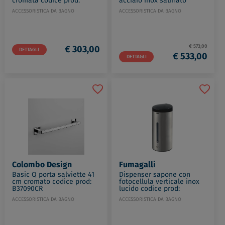
cromata codice prod:
acciaio inox satinato
B32180CR
codice prod:
ACCESSORISTICA DA BAGNO
ACCESSORISTICA DA BAGNO
MG880P2000I05L4
€ 573,00
€ 303,00
DETTAGLI
€ 533,00
DETTAGLI
Colombo Design
Fumagalli
Basic Q porta salviette 41
Dispenser sapone con
cm cromato codice prod:
fotocellula verticale inox
B37090CR
lucido codice prod:
BLU4400C
ACCESSORISTICA DA BAGNO
ACCESSORISTICA DA BAGNO