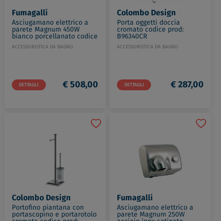
Fumagalli
Colombo Design
Asciugamano elettrico a
Porta oggetti doccia
parete Magnum 450W
cromato codice prod:
bianco porcellanato codice
B96340CR
prod: MG880P1545P0100
ACCESSORISTICA DA BAGNO
ACCESSORISTICA DA BAGNO
€ 508,00
€ 287,00
DETTAGLI
DETTAGLI
Colombo Design
Fumagalli
Portofino piantana con
Asciugamano elettrico a
portascopino e portarotolo
parete Magnum 250W