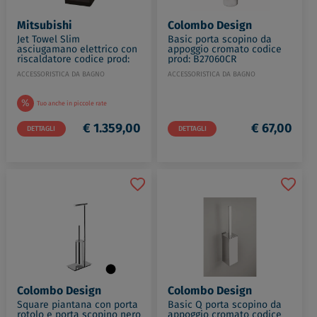
Mitsubishi
Colombo Design
Jet Towel Slim
Basic porta scopino da
asciugamano elettrico con
appoggio cromato codice
riscaldatore codice prod:
prod: B27060CR
JT-SB216JSH2-H-NE
ACCESSORISTICA DA BAGNO
ACCESSORISTICA DA BAGNO
%
Tuo anche in piccole rate
€ 1.359,00
€ 67,00
DETTAGLI
DETTAGLI
Colombo Design
Colombo Design
Square piantana con porta
Basic Q porta scopino da
rotolo e porta scopino nero
appoggio cromato codice