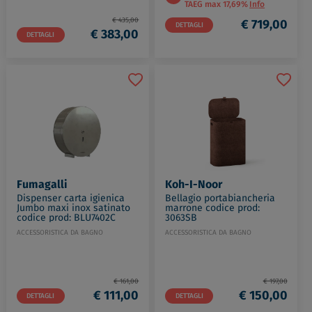
TAEG max 17,69%
Info
€ 435,00
€ 719,00
DETTAGLI
€ 383,00
DETTAGLI
Fumagalli
Koh-I-Noor
Dispenser carta igienica
Bellagio portabiancheria
Jumbo maxi inox satinato
marrone codice prod:
codice prod: BLU7402C
3063SB
ACCESSORISTICA DA BAGNO
ACCESSORISTICA DA BAGNO
€ 161,00
€ 197,00
€ 111,00
€ 150,00
DETTAGLI
DETTAGLI