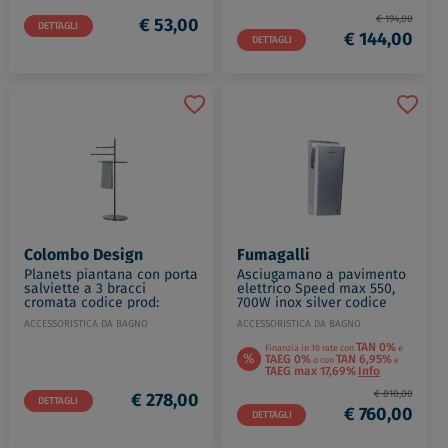
€ 194,00
€ 53,00
DETTAGLI
€ 144,00
DETTAGLI
Colombo Design
Fumagalli
Planets piantana con porta
Asciugamano a pavimento
salviette a 3 bracci
elettrico Speed max 550,
cromata codice prod:
700W inox silver codice
B98030CR
prod: SM-550AB04JT000
ACCESSORISTICA DA BAGNO
ACCESSORISTICA DA BAGNO
TAN 0%
Finanzia in 10 rate con
e
%
TAEG 0%
TAN 6,95%
o con
e
TAEG max 17,69%
Info
€ 810,00
€ 278,00
DETTAGLI
€ 760,00
DETTAGLI