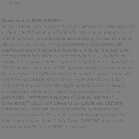
esclusiva.
Finanziamento RATA COSTANTE
Fino a 60 Mesi - prima rata a 60 giorni - IMPORTO FINANZIABILE DA
€ 700 A € 10.000. Esempio riferito alla casistica più onerosa per il
cliente: € 700,00 (importo totale del credito) in 12 mesi da € 60,88
Tan 6,95% TAEG 17,69%. Il TAEG rappresenta il costo totale del
credito espresso in percentuale annua e include: interessi, costi
per lattività di istruttoria 0 €, importa di bollo € 16,00, bollo su
rendiconto annuale e di fine rapporto € 2(per importi superiori a €
77,47)/imposta sostitutiva 0,25% importo finanziato, spesa mensile
gestione pratica € 2,50; importo totale dovuto (importo totale del
credito + costo totale del credito) € 772,96 Offerta valica dal
23/02/2026 al 31/12/2026. Messaggio pubblicitario con finalità
promozionale. Per le informazioni precontrattuali si invia al
documento "informazioni europee di base sul credito ai
consumatori" (SECCI) che troverai sulla pagina web dedicata
unitamente a copia del testo contrattuale, al momento del
caricamento della richiesta di finanziamento non impegnativa.
Salvo approvazione Agos Ducato S.p.A . DESIVERO opera quale
intermediario del credito NON in esclusiva.