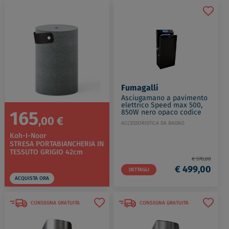
Fumagalli
Asciugamano a pavimento
elettrico Speed max 500,
165
850W nero opaco codice
,00 €
prod: SM-500AB02JT000
ACCESSORISTICA DA BAGNO
Koh-I-Noor
STRESA PORTABIANCHERIA IN
TESSUTO GRIGIO 42cm
€ 570,00
€ 499,00
DETTAGLI
ACQUISTA ORA
CONSEGNA GRATUITA
CONSEGNA GRATUITA