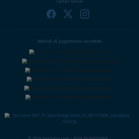
Canali Social
Metodi di pagamento accettati
© 2019 Desivero.com - P.IVA 04369310968 -