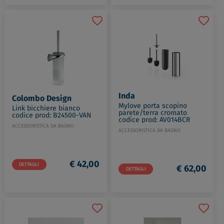
Inda
Colombo Design
Mylove porta scopino
Link bicchiere bianco
parete/terra cromato
codice prod: B24500-VAN
codice prod: AV014BCR
ACCESSORISTICA DA BAGNO
ACCESSORISTICA DA BAGNO
€ 42,00
DETTAGLI
€ 62,00
DETTAGLI