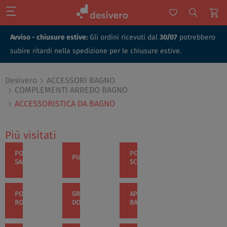
Avviso - chiusure estive:
Gli ordini ricevuti dal
30/07
potrebbero
subire ritardi nella spedizione per le chiusure estive.
Desivero
ACCESSORI BAGNO
COMPLEMENTI ARREDO BAGNO
ACCESSORISTICA DA BAGNO
Più visitati
PORTA
PORTA
PIANTANE
SALVIETTE
SCOPINO
PORTA
GRIGLIE
APPENDINI
ROTOLO
DOCCIA
BAGNO