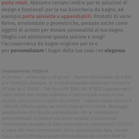
porta rotoli
. Abbiamo cercato inoltre per te soluzioni di
design e funzionali per la tua biancheria da bagno, ad
esempio
porta salviette
e
appendiabiti
. Prodotti di varie
forme, arrotondate o geometriche, pensate anche come
oggetti di arredo per donare personalità al tuo bagno.
Sfoglia con attenzione questa sezione e scegli
l’accessoristica da bagno migliore per te e
per
personalizzare
i bagni della tua casa con
eleganza
.
Finanziamento TASSO 0
In 10 mesi - prima rata a 30 giorni - importo finanziabile da € 600
a € 15.000,00. Esempio : € 1.200,00 (importo totale del credito) in
10 rate da € 120,00 - TAN fisso 0% TAEG 0%. Il TAEG rappresenta il
costo totale del credito espresso in percentuale annua e non
include alcun costo a carico del cliente - importo totale dovuto €
1.000,00. Offerta valida dal 20/05/2024 al 31/12/2026. Messaggio
pubblicitario con finalità promozionale. Per le informazioni
precontrattuali richiedere sul punto vendita il documento
"Informazioni europee di base sul credito ai consumatori" (SECCI)
e copia del testo contrattuale. Salvo approvazione Agos Ducato
S.p.A. Clerici SPA opera quale intermediario del credito NON in