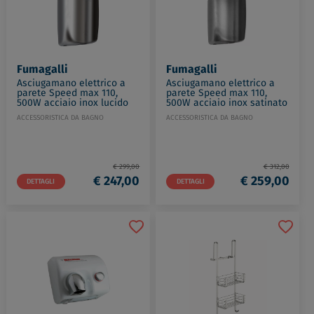
Fumagalli
Fumagalli
Asciugamano elettrico a
Asciugamano elettrico a
parete Speed max 110,
parete Speed max 110,
500W acciaio inox lucido
500W acciaio inox satinato
codice prod: SM-
codice prod: SM-
ACCESSORISTICA DA BAGNO
ACCESSORISTICA DA BAGNO
110AI04JT000
110AI05JT000
€ 299,00
€ 312,00
€ 247,00
€ 259,00
DETTAGLI
DETTAGLI