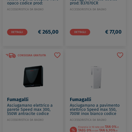
opaco codice prod:
prod: B37070CR
B99070NM
ACCESSORISTICA DA BAGNO
ACCESSORISTICA DA BAGNO
€ 265,00
€ 77,00
DETTAGLI
DETTAGLI
CONSEGNA GRATUITA
Fumagalli
Fumagalli
Asciugamano elettrico a
Asciugamano a pavimento
parete Speed max 300,
elettrico Speed max 550,
550W antracite codice
700W inox bianco codice
prod: SM-300AS02JT000
prod: SM-550AB01JT000
ACCESSORISTICA DA BAGNO
ACCESSORISTICA DA BAGNO
TAN 0%
Finanzia in 10 rate con
e
%
TAEG 0%
TAN 6,95%
o con
e