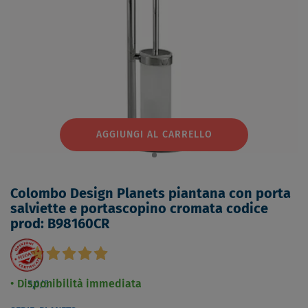
AGGIUNGI AL CARRELLO
Colombo Design Planets piantana con porta
salviette e portascopino cromata codice
prod: B98160CR
Disponibilità immediata
5,0
/5