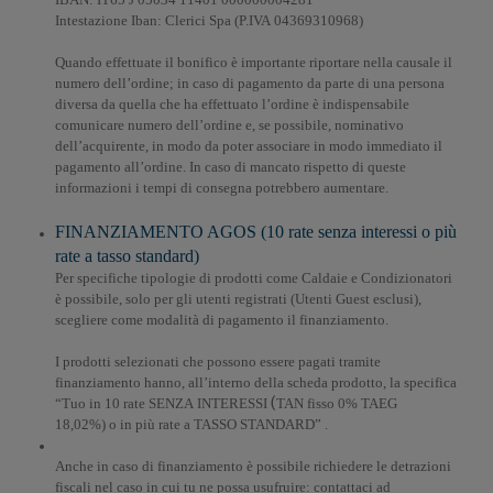
Intestazione Iban: Clerici Spa (P.IVA 04369310968
)
Quando effettuate il bonifico è importante riportare nella causale il
numero dell’ordine; in caso di pagamento da parte di una persona
diversa da quella che ha effettuato l’ordine è indispensabile
comunicare numero dell’ordine e, se possibile, nominativo
dell’acquirente, in modo da poter associare in modo immediato il
pagamento all’ordine. In caso di mancato rispetto di queste
informazioni i tempi di consegna potrebbero aumentare.
FINANZIAMENTO AGOS (10 rate senza interessi o più
rate a tasso standard)
Per specifiche tipologie di prodotti come Caldaie e Condizionatori
è possibile, solo per gli utenti registrati (Utenti Guest esclusi),
scegliere come modalità di pagamento il finanziamento.
I prodotti selezionati che possono essere pagati tramite
finanziamento hanno, all’interno della scheda prodotto, la specifica
“Tuo in 10 rate SENZA
INTERESSI
TAN fisso 0% TAEG
(
18,02%)
o in più rate a TASSO STANDARD” .
Anche in caso di finanziamento è possibile richiedere le detrazioni
fiscali nel caso in cui tu ne possa usufruire: contattaci ad