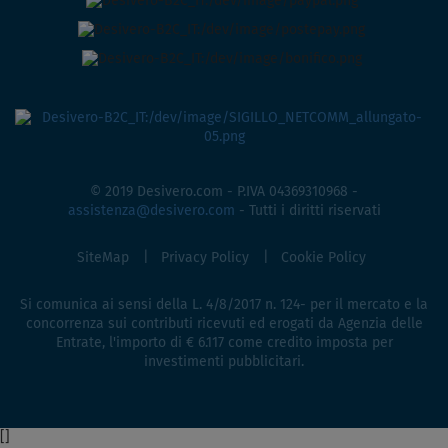
© 2019 Desivero.com - P.IVA 04369310968 -
assistenza@desivero.com
- Tutti i diritti riservati
SiteMap
Privacy Policy
Cookie Policy
Si comunica ai sensi della L. 4/8/2017 n. 124- per il mercato e la
concorrenza sui contributi ricevuti ed erogati da Agenzia delle
Entrate, l'importo di € 6.117 come credito imposta per
investimenti pubblicitari.
[
]