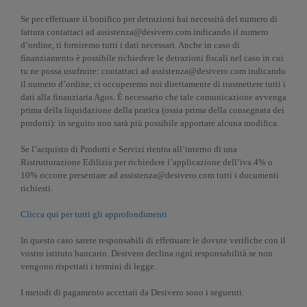
Se per effettuare il bonifico per detrazioni hai necessità del numero di
fattura contattaci ad assistenza@desivero.com indicando il numero
d’ordine, ti forniremo tutti i dati necessari. Anche in caso di
finanziamento è possibile richiedere le detrazioni fiscali nel caso in cui
tu ne possa usufruire: contattaci ad assistenza@desivero.com indicando
il numero d’ordine, ci occuperemo noi direttamente di trasmettere tutti i
dati alla finanziaria Agos. È necessario che tale comunicazione avvenga
prima della liquidazione della pratica (ossia prima della consegnata dei
prodotti): in seguito non sarà più possibile apportare alcuna modifica.
Se l’acquisto di Prodotti e Servizi rientra all’interno di una
Ristrutturazione Edilizia per richiedere l’applicazione dell’iva 4% o
10% occorre presentare ad assistenza@desivero.com tutti i documenti
richiesti.
Clicca qui per tutti gli approfondimenti
In questo caso sarete responsabili di effettuare le dovute verifiche con il
vostro istituto bancario. Desivero declina ogni responsabilità se non
vengono rispettati i termini di legge.
I metodi di pagamento accettati da Desivero sono i seguenti: