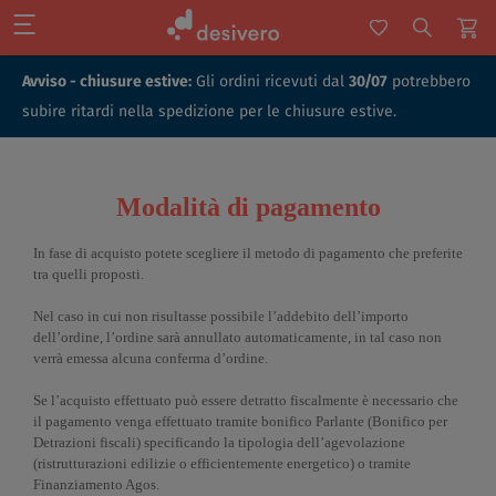
Avviso - chiusure estive:
Gli ordini ricevuti dal
30/07
potrebbero
subire ritardi nella spedizione per le chiusure estive.
Modalità di pagamento
In fase di acquisto potete scegliere il metodo di pagamento che preferite
tra quelli proposti.
Nel caso in cui non risultasse possibile l’addebito dell’importo
dell’ordine, l’ordine sarà annullato automaticamente, in tal caso non
verrà emessa alcuna conferma d’ordine.
Se l’acquisto effettuato può essere detratto fiscalmente è necessario che
il pagamento venga effettuato tramite bonifico Parlante (Bonifico per
Detrazioni fiscali) specificando la tipologia dell’agevolazione
(ristrutturazioni edilizie o efficientemente energetico) o tramite
Finanziamento Agos.