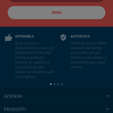
INVIA
AFFIDABILE
AUTENTICO
Avrai sempre a
Offriamo solo prodotti
disposizione un team di
originali, dal design
professionisti idraulici
eccellente, servizi
precisi e puntuali.
idraulici, consulenza e
Usiamo un approccio
assistenza pre e post
consulenziale per
vendita.
trovare la soluzione alle
tue esigenze.
AZIENDA
PRODOTTI