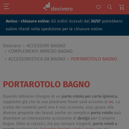
Avviso - chiusure estive:
Gli ordini ricevuti dal
30/07
potrebbero
subire ritardi nella spedizione per le chiusure estive.
Desivero
ACCESSORI BAGNO
COMPLEMENTI ARREDO BAGNO
ACCESSORISTICA DA BAGNO
PORTAROTOLO BAGNO
PORTAROTOLO BAGNO
Quando abbiamo bisogno di un
porta rotolo per carta igienica
,
sappiamo già che la sua posizione finale sarà accanto al
wc
. La
scelta del modello però non è mai scontata, anzi, grazie alle
diverse proposte dei brand, anche un semplice
porta rotolo
può
diventare un interessante accessorio di
design
per il proprio
bagno. Oltre ai classici, ma pur sempre eleganti,
porta rotoli a