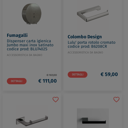
Fumagalli
Colombo Design
Dispenser carta igienica
Lulu' porta rotolo cromato
Jumbo maxi inox satinato
codice prod: B6208CR
codice prod: BLU7402S
ACCESSORISTICA DA BAGNO
ACCESSORISTICA DA BAGNO
€ 59,00
DETTAGLI
€ 161,00
€ 111,00
DETTAGLI