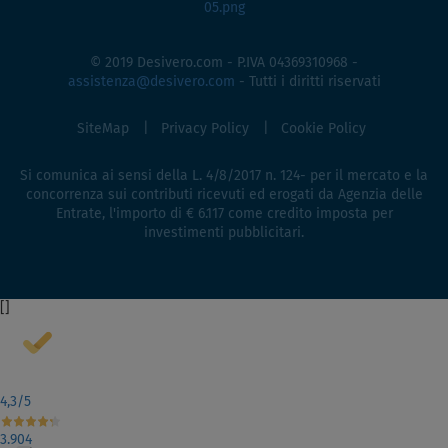
© 2019 Desivero.com - P.IVA 04369310968 -
assistenza@desivero.com
- Tutti i diritti riservati
SiteMap
Privacy Policy
Cookie Policy
Si comunica ai sensi della L. 4/8/2017 n. 124- per il mercato e la
concorrenza sui contributi ricevuti ed erogati da Agenzia delle
Entrate, l'importo di € 6.117 come credito imposta per
investimenti pubblicitari.
[
]
4,3
/5
3.904