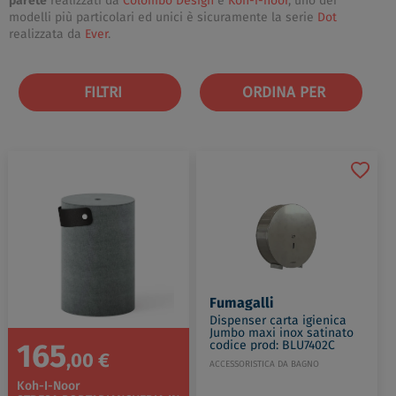
parete
realizzati da
Colombo Design
e
Koh-i-noor
, uno dei
modelli più particolari ed unici è sicuramente la serie
Dot
realizzata da
Ever
.
FILTRI
ORDINA PER
Fumagalli
Dispenser carta igienica
Jumbo maxi inox satinato
165
codice prod: BLU7402C
,00 €
ACCESSORISTICA DA BAGNO
Koh-I-Noor