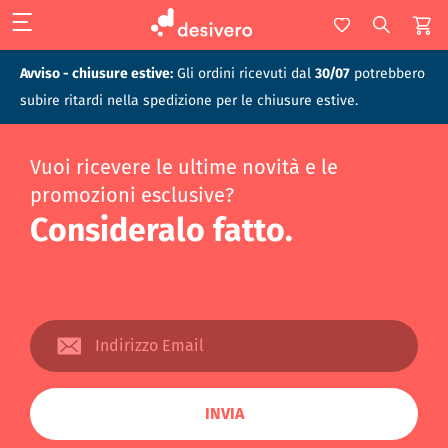
Avviso - chiusure estive:
Gli ordini ricevuti dal
30/07
potrebbero
subire ritardi nella spedizione per le chiusure estive.
Vuoi ricevere le ultime novità e le
promozioni esclusive?
Consideralo fatto.
INVIA