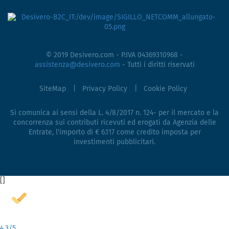
© 2019 Desivero.com - P.IVA 04369310968 -
assistenza@desivero.com
- Tutti i diritti riservati
SiteMap
Privacy Policy
Cookie Policy
Si comunica ai sensi della L. 4/8/2017 n. 124- per il mercato e la
concorrenza sui contributi ricevuti ed erogati da Agenzia delle
Entrate, l'importo di € 6.117 come credito imposta per
investimenti pubblicitari.
[
]
4,3
/5