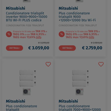
Mitsubishi
Mitsubishi
Condizionatore trialsplit
Plus condizionatore
inverter 9000+9000+15000
trialsplit 9000
BTU WI-FI PLUS codice
+12000+12000 btu Wi-Fi
prod: MSZ-AY25(2)42VGKP
codice prod: MSZ-
CONDIZIONATORI FISSI TRIALSPLIT
CONDIZIONATORI FISSI TRIALSPLIT
MXZ-3F68VF4
AY2535(2)VGKP MXZ-
3F54VF4
TAN 0%
TAN 0%
Finanzia in 10 rate con
e
Finanzia in 10 rate con
e
%
%
TAEG 0%
TAN 6,95%
TAEG 0%
TAN 6,95%
o con
e
o con
e
TAEG max 17,69%
Info
TAEG max 17,69%
Info
€ 3.299,00
€ 2.989,00
€ 3.059,00
€ 2.759,00
DETTAGLI
DETTAGLI
Mitsubishi
Mitsubishi
Plus condizionatore
Plus condizionatore
trialsplit
trialsplit 7000+9000+12000