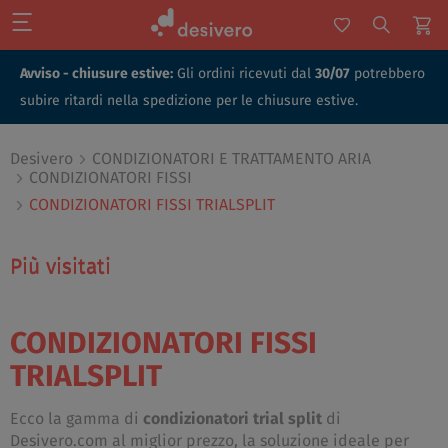
Avviso - chiusure estive:
Gli ordini ricevuti dal
30/07
potrebbero
subire ritardi nella spedizione per le chiusure estive.
Desivero
CONDIZIONATORI E TRATTAMENTO ARIA
CONDIZIONATORI FISSI
CONDIZIONATORI FISSI TRIALSPLIT
Più visitati
Più visitati
CONDIZIONATORI FISSI
TRIALSPLIT
Ecco la gamma di
condizionatori trial split
di
Desivero.com al miglior prezzo, la soluzione ideale per