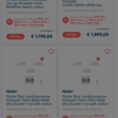
trialsplit
con purificatore serie
12000+12000+12000 btu
Windfree Avant codice
Wi-Fi 7,9 kw codice prod:
prod: AR07(09)
CONDIZIONATORI FISSI TRIALSPLIT
IMA1-Y 35(35)(35)M MU2-
CONDIZIONATORI FISSI TRIALSPLIT
(12)TXEAAWKNEU AJ052TX
Y79M
TAN 0%
Finanzia in 10 rate con
e
TAN 0%
%
Finanzia in 10 rate con
e
TAEG 0%
TAN 6,95%
o con
e
%
TAEG 0%
TAN 6,95%
o con
e
TAEG max 17,69%
Info
TAEG max 17,69%
Info
€ 1.989,00
€ 2.350,00
€ 1.899,00
DETTAGLI
€ 1.799,00
DETTAGLI
Haier
Haier
Flexis Plus condizionatore
Flexis Plus condizionatore
trialsplit 7000+9000+9000
trialsplit 7000+7000+7000
btu inverter con wifi codice
btu inverter con wifi codice
prod: AS20(25)(25)S2SF1FA
prod: AS20S2SF1FA x3
CONDIZIONATORI FISSI TRIALSPLIT
CONDIZIONATORI FISSI TRIALSPLIT
3U55S2SR3F
3U55S2SR3F
TAN 0%
TAN 0%
Finanzia in 10 rate con
e
Finanzia in 10 rate con
e