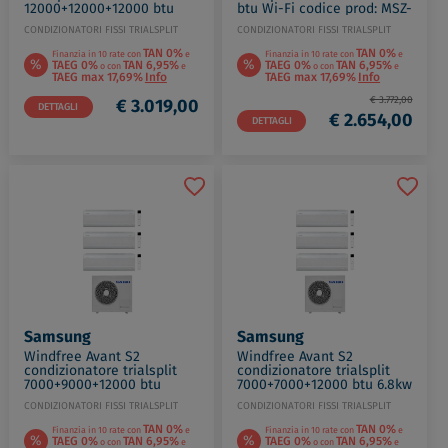
12000+12000+12000 btu
btu Wi-Fi codice prod: MSZ-
Wi-Fi codice prod: MSZ-
AY20(25)35VGKP MXZ-
CONDIZIONATORI FISSI TRIALSPLIT
CONDIZIONATORI FISSI TRIALSPLIT
AY35VGKP(3) MXZ-3F68VF4
3F54VF4
TAN 0%
TAN 0%
Finanzia in 10 rate con
e
Finanzia in 10 rate con
e
%
%
TAEG 0%
TAN 6,95%
TAEG 0%
TAN 6,95%
o con
e
o con
e
TAEG max 17,69%
Info
TAEG max 17,69%
Info
€ 3.772,00
€ 3.019,00
DETTAGLI
€ 2.654,00
DETTAGLI
Samsung
Samsung
Windfree Avant S2
Windfree Avant S2
condizionatore trialsplit
condizionatore trialsplit
7000+9000+12000 btu
7000+7000+12000 btu 6.8kw
6.8kw Wi-Fi codice prod:
Wi-Fi codice prod:
CONDIZIONATORI FISSI TRIALSPLIT
CONDIZIONATORI FISSI TRIALSPLIT
AR70F07(09)(12)C1AWNEU
AR70F07(07)(12)C1AWNEU
AJ068TX
AJ068TX
TAN 0%
TAN 0%
Finanzia in 10 rate con
e
Finanzia in 10 rate con
e
%
%
TAEG 0%
TAN 6,95%
TAEG 0%
TAN 6,95%
o con
e
o con
e