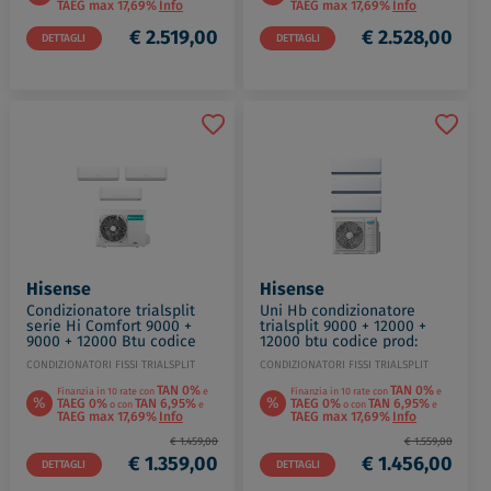
TAEG max 17,69%
Info
TAEG max 17,69%
Info
€ 2.519,00
€ 2.528,00
DETTAGLI
DETTAGLI
Hisense
Hisense
Condizionatore trialsplit
Uni Hb condizionatore
serie Hi Comfort 9000 +
trialsplit 9000 + 12000 +
9000 + 12000 Btu codice
12000 btu codice prod:
prod: CF25YR4BG(2)
HB25XU0AG HB35XU0AG(2)
CONDIZIONATORI FISSI TRIALSPLIT
CONDIZIONATORI FISSI TRIALSPLIT
CF35MR0BG 3AMW72U
3AMW72U
TAN 0%
TAN 0%
Finanzia in 10 rate con
e
Finanzia in 10 rate con
e
%
%
TAEG 0%
TAN 6,95%
TAEG 0%
TAN 6,95%
o con
e
o con
e
TAEG max 17,69%
Info
TAEG max 17,69%
Info
€ 1.459,00
€ 1.559,00
€ 1.359,00
€ 1.456,00
DETTAGLI
DETTAGLI