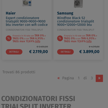
Haier
Samsung
Expert condizionatore
Windfree Black S2
trialsplit 9000+9000+9000
condizionatore trialsplit
btu inverter con wifi codice
9000+12000+12000 btu
prod: as25xcahra(x3)
10kw Wi-Fi codice prod:
CONDIZIONATORI FISSI TRIALSPLIT
CONDIZIONATORI FISSI TRIALSPLIT
3u55s2sr5fa
AR70F09(12)(12)C1ABNEU
TAN 0%
TAN 0%
Finanzia in 10 rate con
e
Finanzia in 10 rate con
e
%
%
TAEG 0%
TAN 6,95%
TAEG 0%
TAN 6,95%
o con
e
o con
e
TAEG max 17,69%
Info
TAEG max 17,69%
Info
€ 2.400,00
€ 4.519,00
€ 2.119,00
€ 3.899,00
DETTAGLI
DETTAGLI
Trovati 86 prodotti
«
Pagina
1
di
3
»
CONDIZIONATORI FISSI
TRIALSPLIT INVERTER