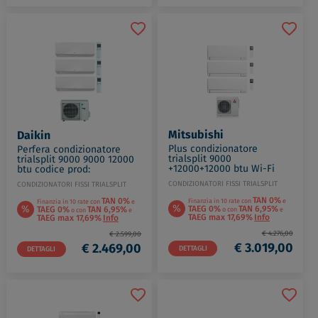
Mitsubishi
Daikin
Plus condizionatore
Perfera condizionatore
trialsplit 9000
trialsplit 9000 9000 12000
+12000+12000 btu Wi-Fi
btu codice prod:
codice prod: MSZ-
FTXM25A(2) FTXM35A
CONDIZIONATORI FISSI TRIALSPLIT
CONDIZIONATORI FISSI TRIALSPLIT
AY2535(2)VGKP MXZ-
3MXM52A9
3F68VF4
TAN 0%
TAN 0%
Finanzia in 10 rate con
e
Finanzia in 10 rate con
e
%
%
TAEG 0%
TAN 6,95%
TAEG 0%
TAN 6,95%
o con
e
o con
e
TAEG max 17,69%
Info
TAEG max 17,69%
Info
€ 4.276,00
€ 2.599,00
€ 3.019,00
€ 2.469,00
DETTAGLI
DETTAGLI