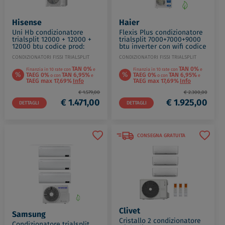
Hisense
Haier
Uni Hb condizionatore
Flexis Plus condizionatore
trialsplit 12000 + 12000 +
trialsplit 7000+7000+9000
12000 btu codice prod:
btu inverter con wifi codice
HB35XU0AG(3)
prod: AS20(20)(25)S2SF1FA
CONDIZIONATORI FISSI TRIALSPLIT
CONDIZIONATORI FISSI TRIALSPLIT
3AMW72U4RJC
3U55S2SR3F
TAN 0%
TAN 0%
Finanzia in 10 rate con
e
Finanzia in 10 rate con
e
%
%
TAEG 0%
TAN 6,95%
TAEG 0%
TAN 6,95%
o con
e
o con
e
TAEG max 17,69%
Info
TAEG max 17,69%
Info
€ 1.579,00
€ 2.300,00
€ 1.471,00
€ 1.925,00
DETTAGLI
DETTAGLI
CONSEGNA GRATUITA
Clivet
Samsung
Cristallo 2 condizionatore
Condizionatore trialsplit