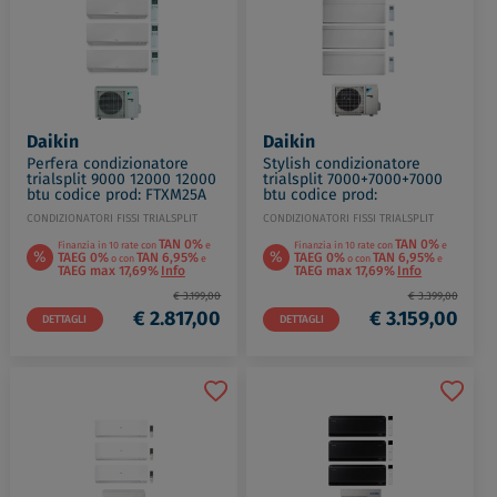
Daikin
Daikin
Perfera condizionatore
Stylish condizionatore
trialsplit 9000 12000 12000
trialsplit 7000+7000+7000
btu codice prod: FTXM25A
btu codice prod:
FTXM35A(2) 3MXM68A9
FTXA20CW(3) 3MXM40A9
CONDIZIONATORI FISSI TRIALSPLIT
CONDIZIONATORI FISSI TRIALSPLIT
TAN 0%
TAN 0%
Finanzia in 10 rate con
e
Finanzia in 10 rate con
e
%
%
TAEG 0%
TAN 6,95%
TAEG 0%
TAN 6,95%
o con
e
o con
e
TAEG max 17,69%
Info
TAEG max 17,69%
Info
€ 3.199,00
€ 3.399,00
€ 2.817,00
€ 3.159,00
DETTAGLI
DETTAGLI