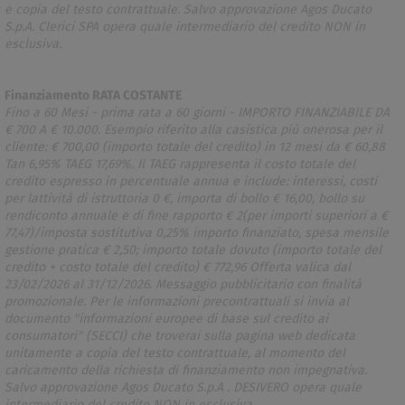
e copia del testo contrattuale. Salvo approvazione Agos Ducato
S.p.A. Clerici SPA opera quale intermediario del credito NON in
esclusiva.
Finanziamento RATA COSTANTE
Fino a 60 Mesi - prima rata a 60 giorni - IMPORTO FINANZIABILE DA
€ 700 A € 10.000. Esempio riferito alla casistica più onerosa per il
cliente: € 700,00 (importo totale del credito) in 12 mesi da € 60,88
Tan 6,95% TAEG 17,69%. Il TAEG rappresenta il costo totale del
credito espresso in percentuale annua e include: interessi, costi
per lattività di istruttoria 0 €, importa di bollo € 16,00, bollo su
rendiconto annuale e di fine rapporto € 2(per importi superiori a €
77,47)/imposta sostitutiva 0,25% importo finanziato, spesa mensile
gestione pratica € 2,50; importo totale dovuto (importo totale del
credito + costo totale del credito) € 772,96 Offerta valica dal
23/02/2026 al 31/12/2026. Messaggio pubblicitario con finalità
promozionale. Per le informazioni precontrattuali si invia al
documento "informazioni europee di base sul credito ai
consumatori" (SECCI) che troverai sulla pagina web dedicata
unitamente a copia del testo contrattuale, al momento del
caricamento della richiesta di finanziamento non impegnativa.
Salvo approvazione Agos Ducato S.p.A . DESIVERO opera quale
intermediario del credito NON in esclusiva.