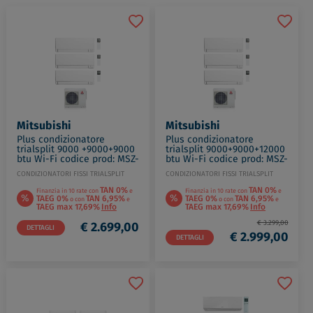
Mitsubishi
Mitsubishi
Plus condizionatore
Plus condizionatore
trialsplit 9000 +9000+9000
trialsplit 9000+9000+12000
btu Wi-Fi codice prod: MSZ-
btu Wi-Fi codice prod: MSZ-
AY25VGKP(3) MXZ-3F54VF4
AY25(2)35VGKP MXZ-
CONDIZIONATORI FISSI TRIALSPLIT
CONDIZIONATORI FISSI TRIALSPLIT
3F68VF4
TAN 0%
TAN 0%
Finanzia in 10 rate con
e
Finanzia in 10 rate con
e
%
%
TAEG 0%
TAN 6,95%
TAEG 0%
TAN 6,95%
o con
e
o con
e
TAEG max 17,69%
Info
TAEG max 17,69%
Info
€ 3.299,00
€ 2.699,00
DETTAGLI
€ 2.999,00
DETTAGLI