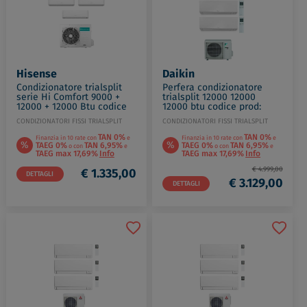
Hisense
Daikin
Condizionatore trialsplit
Perfera condizionatore
serie Hi Comfort 9000 +
trialsplit 12000 12000
12000 + 12000 Btu codice
12000 btu codice prod:
prod: CF25YR4BG
FTXM35A(3) 3MXM68A9
CONDIZIONATORI FISSI TRIALSPLIT
CONDIZIONATORI FISSI TRIALSPLIT
CF35MR0BG(2) 3AMW72U
TAN 0%
TAN 0%
Finanzia in 10 rate con
e
Finanzia in 10 rate con
e
%
%
TAEG 0%
TAN 6,95%
TAEG 0%
TAN 6,95%
o con
e
o con
e
TAEG max 17,69%
Info
TAEG max 17,69%
Info
€ 4.999,00
€ 1.335,00
DETTAGLI
€ 3.129,00
DETTAGLI