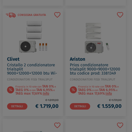
CONSEGNA GRATUITA
Clivet
Ariston
Cristallo 2 condizionatore
Prios condizionatore
trialsplit
trialsplit 9000+9000+12000
9000+12000+12000 btu Wi-
btu codice prod: 3381349
Fi 7,9 kw codice prod: IMA1-
CONDIZIONATORI FISSI TRIALSPLIT
CONDIZIONATORI FISSI TRIALSPLIT
Y 27(35)(35)M MU2-Y79M
TAN 0%
TAN 0%
Finanzia in 10 rate con
e
Finanzia in 10 rate con
e
%
%
TAEG 0%
TAN 6,95%
TAEG 0%
TAN 6,95%
o con
e
o con
e
TAEG max 17,69%
Info
TAEG max 17,69%
Info
€ 1.899,00
€ 1.739,00
€ 1.719,00
€ 1.559,00
DETTAGLI
DETTAGLI