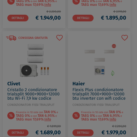
%
%
TAEG 0%
TAN 6,95%
TAEG 0%
TAN 6,95%
o con
e
o con
e
TAEG max 17,69%
Info
TAEG max 17,69%
Info
€ 2.200,00
€ 2.119,00
€ 1.949,00
€ 1.895,00
DETTAGLI
DETTAGLI
CONSEGNA GRATUITA
Clivet
Haier
Cristallo 2 condizionatore
Flexis Plus condizionatore
trialsplit 9000+9000+12000
trialsplit 7000+9000+12000
btu Wi-Fi 7,9 kw codice
btu inverter con wifi codice
prod: IMA1-Y 27M(2) IMA1-Y
prod: AS20(25)(35)S2SF1FA
CONDIZIONATORI FISSI TRIALSPLIT
CONDIZIONATORI FISSI TRIALSPLIT
35M MU2-Y
3U55S2SR3F
TAN 0%
TAN 0%
Finanzia in 10 rate con
e
Finanzia in 10 rate con
e
%
%
TAEG 0%
TAN 6,95%
TAEG 0%
TAN 6,95%
o con
e
o con
e
TAEG max 17,69%
Info
TAEG max 17,69%
Info
€ 1.899,00
€ 2.206,00
€ 1.689,00
€ 1.979,00
DETTAGLI
DETTAGLI