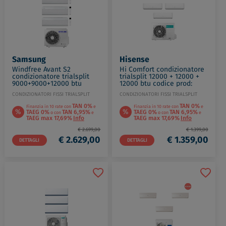
Samsung
Hisense
Windfree Avant S2
Hi Comfort condizionatore
condizionatore trialsplit
trialsplit 12000 + 12000 +
9000+9000+12000 btu
12000 btu codice prod:
6.8kw Wi-Fi codice prod:
CF35MR0BG(3)
CONDIZIONATORI FISSI TRIALSPLIT
CONDIZIONATORI FISSI TRIALSPLIT
AR70F09(09)(12)C1AWNEU
3AMW72U4RJC
AJ068TX
TAN 0%
TAN 0%
Finanzia in 10 rate con
e
Finanzia in 10 rate con
e
%
%
TAEG 0%
TAN 6,95%
TAEG 0%
TAN 6,95%
o con
e
o con
e
TAEG max 17,69%
Info
TAEG max 17,69%
Info
€ 2.699,00
€ 1.399,00
€ 2.629,00
€ 1.359,00
DETTAGLI
DETTAGLI