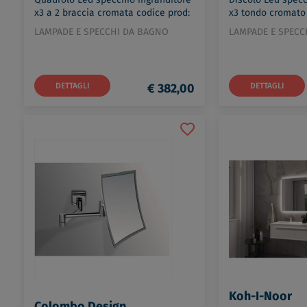
x3 a 2 braccia cromata codice prod:
x3 tondo cromato 
C60/2KK3
C35/2KK3
LAMPADE E SPECCHI DA BAGNO
LAMPADE E SPECC
DETTAGLI
€ 382,00
DETTAGLI
Koh-I-Noor
Colombo Design