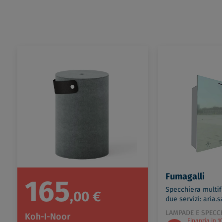
Fumagalli
165
Specchiera multi
,00 €
due servizi: aria.
SA06080A1B0C1
LAMPADE E SPECC
Koh-I-Noor
Finanzia in 