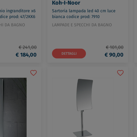
Koh-I-Noor
io ingranditore x6
Sartoria lampada led 40 cm luce
dice prod: 47/2KK6
bianca codice prod: 7910
HI DA BAGNO
LAMPADE E SPECCHI DA BAGNO
€ 241,00
€ 101,00
€ 184,00
DETTAGLI
€ 90,00