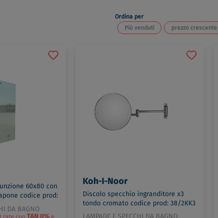
Ordina per
Più venduti
prezzo crescente
Koh-I-Noor
funzione 60x80 con
Discolo specchio ingranditore x3
sapone codice prod:
tondo cromato codice prod: 38/2KK3
HI DA BAGNO
TAN 0%
LAMPADE E SPECCHI DA BAGNO
10 rate con
e