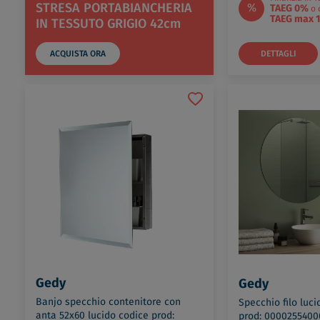
STRESA PORTABIANCHERIA
%
TAEG 0%
o 
TAEG max 
IN TESSUTO GRIGIO 42cm
ACQUISTA ORA
DETTAGLI
Gedy
Gedy
Banjo specchio contenitore con
Specchio filo luc
anta 52x60 lucido codice prod:
prod: 000025540