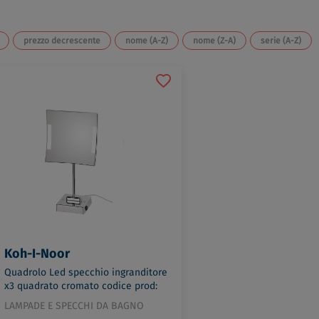
prezzo decrescente
nome (A-Z)
nome (Z-A)
serie (A-Z)
Koh-I-Noor
Quadrolo Led specchio ingranditore
x3 quadrato cromato codice prod:
C62/1KK3
LAMPADE E SPECCHI DA BAGNO