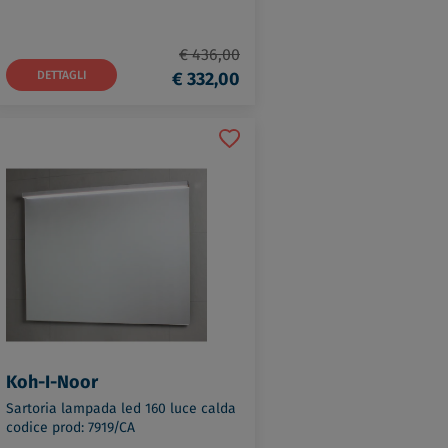
€ 436,00
DETTAGLI
€ 332,00
Koh-I-Noor
Sartoria lampada led 160 luce calda
codice prod: 7919/CA