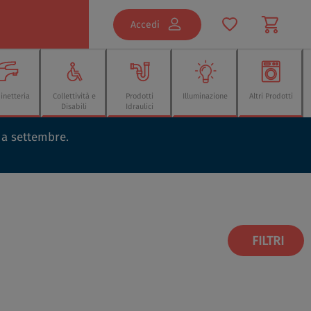
Accedi
inetteria
Collettività e
Prodotti
Illuminazione
Altri Prodotti
Disabili
Idraulici
o a settembre.
FILTRI