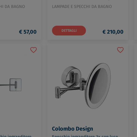
B20150
HI DA BAGNO
LAMPADE E SPECCHI DA BAGNO
€ 57,00
DETTAGLI
€ 210,00
Colombo Design
hio ingranditore
Specchio ingranditore 3x con luce