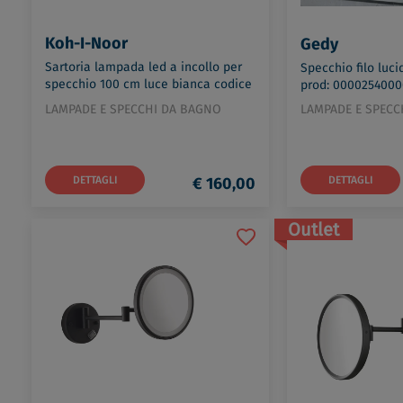
Koh-I-Noor
Gedy
Sartoria lampada led a incollo per
Specchio filo luc
specchio 100 cm luce bianca codice
prod: 000025400
prod: 7916
LAMPADE E SPECCHI DA BAGNO
LAMPADE E SPECC
DETTAGLI
€ 160,00
DETTAGLI
Outlet