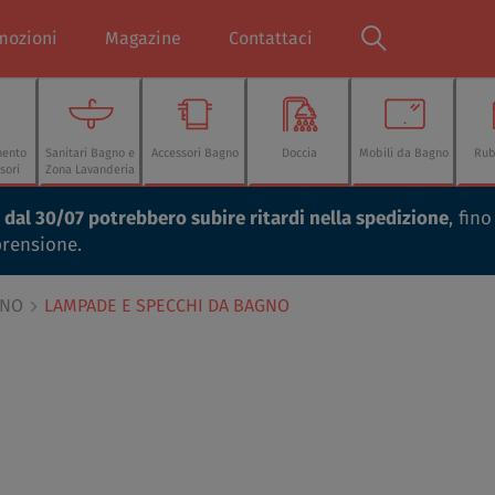
mozioni
Magazine
Contattaci
mento
Sanitari Bagno e
Accessori Bagno
Doccia
Mobili da Bagno
Rub
sori
Zona Lavanderia
ti dal 30/07 potrebbero subire ritardi nella spedizione
, fin
prensione.
GNO
LAMPADE E SPECCHI DA BAGNO