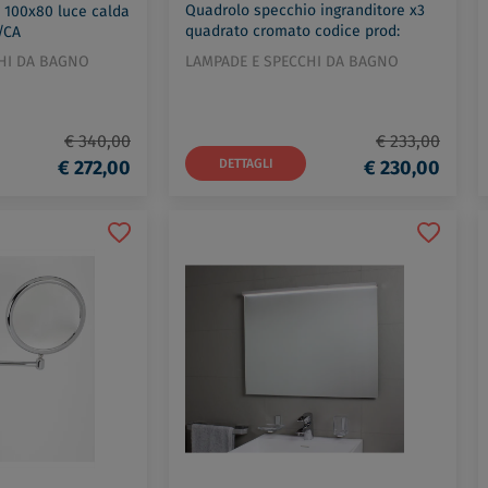
Quadrolo specchio ingranditore x3
 100x80 luce calda
quadrato cromato codice prod:
/CA
64/1KK3
HI DA BAGNO
LAMPADE E SPECCHI DA BAGNO
€ 340,00
€ 233,00
€ 272,00
DETTAGLI
€ 230,00