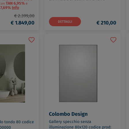
TAN 6,95%
con
e
17,69%
Info
€ 2.399,00
€ 1.849,00
DETTAGLI
€ 210,00
Colombo Design
Gallery specchio senza
ido tondo 80 codice
illuminazione 80x120 codice prod:
000000