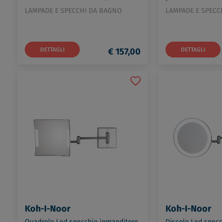
000028061300000
LAMPADE E SPECCHI DA BAGNO
LAMPADE E SPECC
DETTAGLI
€ 157,00
DETTAGLI
Koh-I-Noor
Koh-I-Noor
Quadrolo Led specchio ingranditore
Discolo Led specc