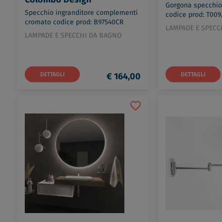
Gorgona specchio
Specchio ingranditore complementi
codice prod: T009
cromato codice prod: B97540CR
LAMPADE E SPECC
LAMPADE E SPECCHI DA BAGNO
DETTAGLI
€ 164,00
DETTAGLI