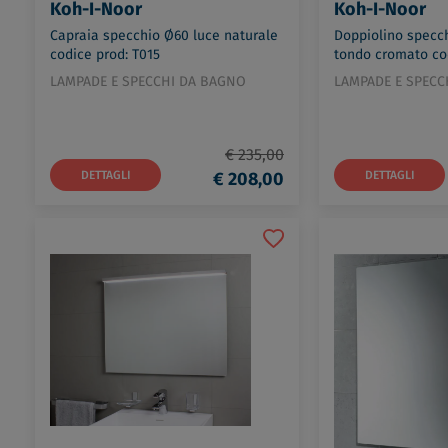
Koh-I-Noor
Koh-I-Noor
Capraia specchio Ø60 luce naturale
Doppiolino specch
codice prod: T015
tondo cromato co
LAMPADE E SPECCHI DA BAGNO
LAMPADE E SPECC
€ 235,00
DETTAGLI
€ 208,00
DETTAGLI