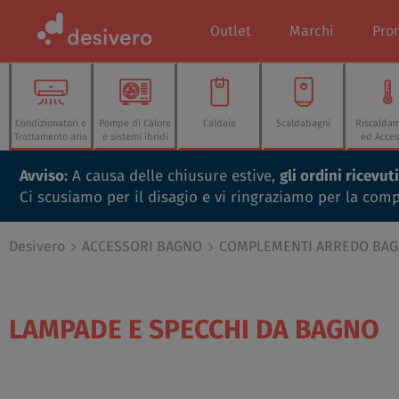
Outlet
Marchi
Pro
Condizionatori e
Pompe di Calore
Caldaie
Scaldabagni
Riscalda
Trattamento aria
e sistemi ibridi
ed Acces
Avviso:
A causa delle chiusure estive,
gli ordini ricevu
Ci scusiamo per il disagio e vi ringraziamo per la com
Desivero
ACCESSORI BAGNO
COMPLEMENTI ARREDO BA
LAMPADE E SPECCHI DA BAGNO