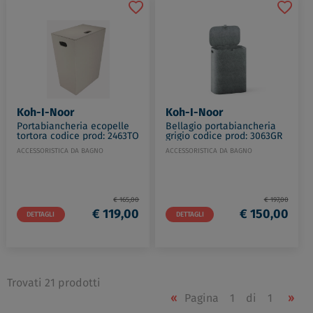
Koh-I-Noor
Koh-I-Noor
Portabiancheria ecopelle
Bellagio portabiancheria
tortora codice prod: 2463TO
grigio codice prod: 3063GR
ACCESSORISTICA DA BAGNO
ACCESSORISTICA DA BAGNO
€ 165,00
€ 197,00
€ 119,00
€ 150,00
DETTAGLI
DETTAGLI
Trovati 21 prodotti
«
Pagina
1
di
1
»