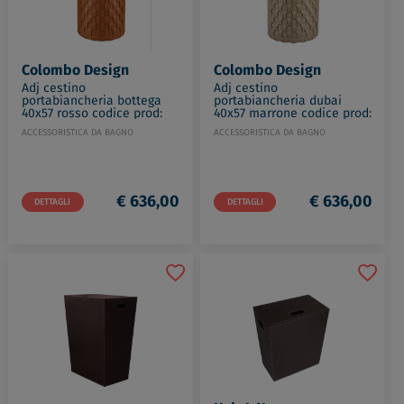
Colombo Design
Colombo Design
Adj cestino
Adj cestino
portabiancheria bottega
portabiancheria dubai
40x57 rosso codice prod:
40x57 marrone codice prod:
BADJ1057-0930
BADJ2057-0406
ACCESSORISTICA DA BAGNO
ACCESSORISTICA DA BAGNO
€ 636,00
€ 636,00
DETTAGLI
DETTAGLI