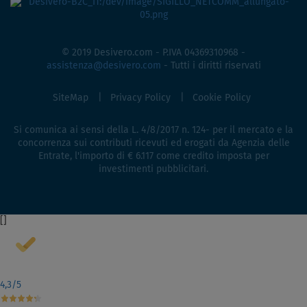
© 2019 Desivero.com - P.IVA 04369310968 -
assistenza@desivero.com
- Tutti i diritti riservati
SiteMap
Privacy Policy
Cookie Policy
Si comunica ai sensi della L. 4/8/2017 n. 124- per il mercato e la
concorrenza sui contributi ricevuti ed erogati da Agenzia delle
Entrate, l'importo di € 6.117 come credito imposta per
investimenti pubblicitari.
[
]
4,3
/5