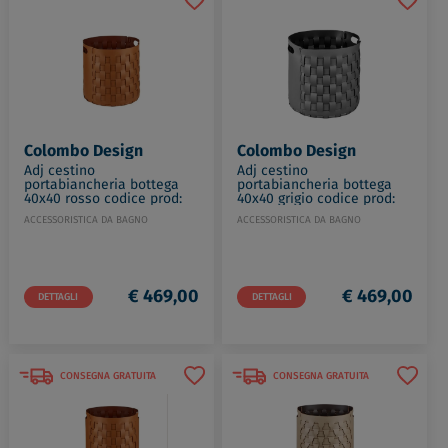
Colombo Design
Colombo Design
Adj cestino
Adj cestino
portabiancheria bottega
portabiancheria bottega
40x40 rosso codice prod:
40x40 grigio codice prod:
BADJ1050-0930
BADJ1050-0301
ACCESSORISTICA DA BAGNO
ACCESSORISTICA DA BAGNO
€ 469,00
€ 469,00
DETTAGLI
DETTAGLI
CONSEGNA GRATUITA
CONSEGNA GRATUITA