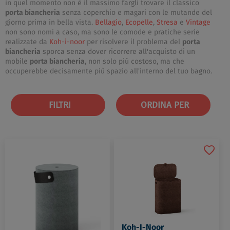
in quel momento non è il massimo fargli trovare il classico
porta biancheria
senza coperchio e magari con le mutande del
giorno prima in bella vista.
Bellagio
,
Ecopelle
,
Stresa
e
Vintage
non sono nomi a caso, ma sono le comode e pratiche serie
realizzate da
Koh-i-noor
per risolvere il problema del
porta
biancheria
sporca senza dover ricorrere all'acquisto di un
mobile
porta biancheria
, non solo più costoso, ma che
occuperebbe decisamente più spazio all'interno del tuo bagno.
FILTRI
ORDINA PER
Koh-I-Noor