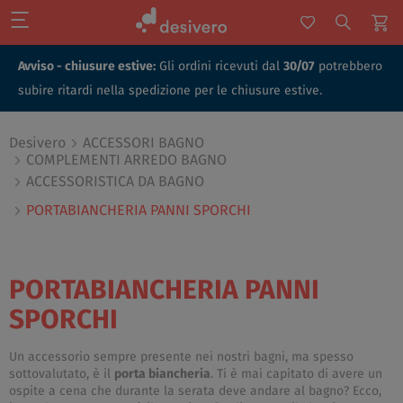
Avviso - chiusure estive:
Gli ordini ricevuti dal
30/07
potrebbero
subire ritardi nella spedizione per le chiusure estive.
Desivero
ACCESSORI BAGNO
COMPLEMENTI ARREDO BAGNO
ACCESSORISTICA DA BAGNO
PORTABIANCHERIA PANNI SPORCHI
PORTABIANCHERIA PANNI
SPORCHI
Un accessorio sempre presente nei nostri bagni, ma spesso
sottovalutato, è il
porta biancheria
. Ti è mai capitato di avere un
ospite a cena che durante la serata deve andare al bagno? Ecco,