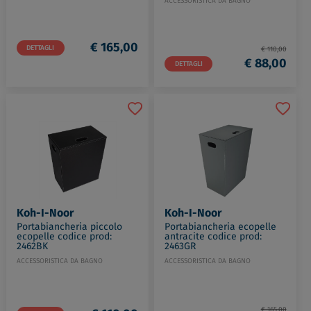
ACCESSORISTICA DA BAGNO
€ 165,00
DETTAGLI
€ 110,00
€ 88,00
DETTAGLI
Koh-I-Noor
Koh-I-Noor
Portabiancheria piccolo
Portabiancheria ecopelle
ecopelle codice prod:
antracite codice prod:
2462BK
2463GR
ACCESSORISTICA DA BAGNO
ACCESSORISTICA DA BAGNO
€ 165,00