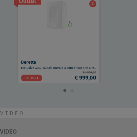
Outlet
%
Beretta
Exclusive X25C caldaia murale a condensazione a metano 25 Kw codice prod: 20187794
€ 1.960,00
€ 999,00
DETTAGLI
VIDEO
VIDEO