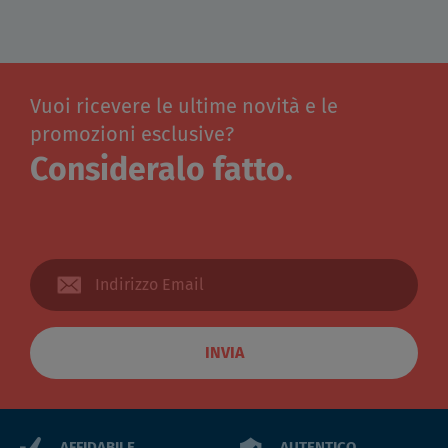
Vuoi ricevere le ultime novità e le
promozioni esclusive?
Consideralo fatto.
INVIA
AFFIDABILE
AUTENTICO