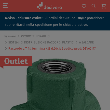
Avviso - chiusure estive:
Gli ordini ricevuti dal
30/07
potrebbero
subire ritardi nella spedizione per le chiusure estive.
Desivero
PRODOTTI IDRAULICI
SISTEMI DI DISTRIBUZIONE RACCORDI PLASTICI
A SALDARE
Raccordo a T fil. femmina k33 d.20x1/2 codice prod: DSV02177
Outlet