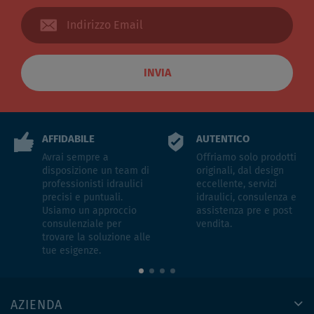
INVIA
AFFIDABILE
AUTENTICO
Avrai sempre a
Offriamo solo prodotti
disposizione un team di
originali, dal design
professionisti idraulici
eccellente, servizi
precisi e puntuali.
idraulici, consulenza e
Usiamo un approccio
assistenza pre e post
consulenziale per
vendita.
trovare la soluzione alle
tue esigenze.
AZIENDA