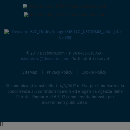
© 2019 Desivero.com - P.IVA 04369310968 -
assistenza@desivero.com
- Tutti i diritti riservati
SiteMap
Privacy Policy
Cookie Policy
Si comunica ai sensi della L. 4/8/2017 n. 124- per il mercato e la
concorrenza sui contributi ricevuti ed erogati da Agenzia delle
Entrate, l'importo di € 6.117 come credito imposta per
investimenti pubblicitari.
[
]