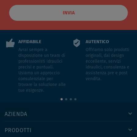
INVIA
AFFIDABILE
AUTENTICO
Avrai sempre a
Offriamo solo prodotti
disposizione un team di
originali, dal design
professionisti idraulici
eccellente, servizi
precisi e puntuali.
idraulici, consulenza e
Usiamo un approccio
assistenza pre e post
consulenziale per
vendita.
trovare la soluzione alle
tue esigenze.
AZIENDA
PRODOTTI