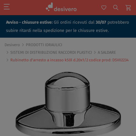
Avviso - chiusure estive:
Gli ordini ricevuti dal
30/07
potrebbero
subire ritardi nella spedizione per le chiusure estive.
Desivero
PRODOTTI IDRAULICI
SISTEMI DI DISTRIBUZIONE RACCORDI PLASTICI
A SALDARE
Rubinetto d'arresto a incasso k50l d.20x1/2 codice prod: DSV02234