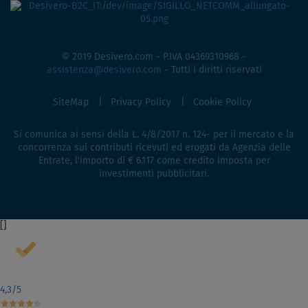
© 2019 Desivero.com - P.IVA 04369310968 -
assistenza@desivero.com
- Tutti i diritti riservati
SiteMap
Privacy Policy
Cookie Policy
Si comunica ai sensi della L. 4/8/2017 n. 124- per il mercato e la
concorrenza sui contributi ricevuti ed erogati da Agenzia delle
Entrate, l'importo di € 6.117 come credito imposta per
investimenti pubblicitari.
[
]
4,3
/5