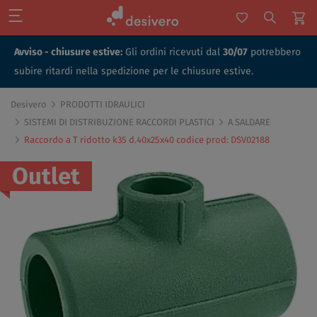
Avviso - chiusure estive:
Gli ordini ricevuti dal
30/07
potrebbero
subire ritardi nella spedizione per le chiusure estive.
Desivero
PRODOTTI IDRAULICI
SISTEMI DI DISTRIBUZIONE RACCORDI PLASTICI
A SALDARE
Raccordo a T ridotto k35 d.40x25x40 codice prod: DSV02188
Outlet