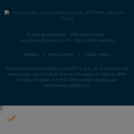
© 2019 Desivero.com - P.IVA 04369310968 -
assistenza@desivero.com
- Tutti i diritti riservati
SiteMap
Privacy Policy
Cookie Policy
Si comunica ai sensi della L. 4/8/2017 n. 124- per il mercato e la
concorrenza sui contributi ricevuti ed erogati da Agenzia delle
Entrate, l'importo di € 6.117 come credito imposta per
investimenti pubblicitari.
[
]