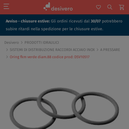
Avviso - chiusure estive:
Gli ordini ricevuti dal
30/07
potrebbero
subire ritardi nella spedizione per le chiusure estive.
Desivero
PRODOTTI IDRAULICI
SISTEMI DI DISTRIBUZIONE RACCORDI ACCIAIO INOX
A PRESSARE
Oring fkm verde diam.88 codice prod: DSV10517