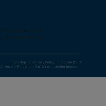
SiteMap
Privacy Policy
Cookie Policy
lle Entrate, l'importo di € 6.117 come credito imposta