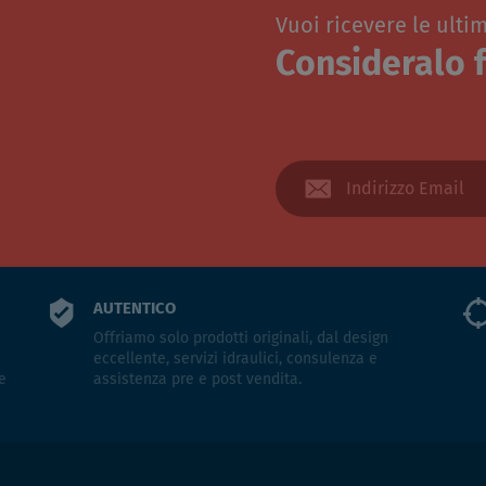
Vuoi ricevere le ulti
Consideralo f
AUTENTICO
Offriamo solo prodotti originali, dal design
eccellente, servizi idraulici, consulenza e
e
assistenza pre e post vendita.