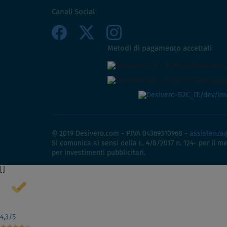
Canali Social
Metodi di pagamento accettati
© 2019 Desivero.com - P.IVA 04369310968 -
assistenza
Si comunica ai sensi della L. 4/8/2017 n. 124- per il m
per investimenti pubblicitari.
[
]
4,3
/5