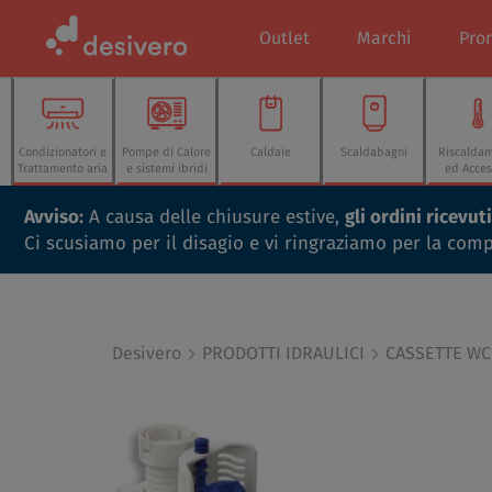
Outlet
Marchi
Pro
Condizionatori e
Pompe di Calore
Caldaie
Scaldabagni
Riscalda
Trattamento aria
e sistemi ibridi
ed Acces
Avviso:
A causa delle chiusure estive,
gli ordini ricevu
Ci scusiamo per il disagio e vi ringraziamo per la com
Desivero
PRODOTTI IDRAULICI
CASSETTE WC