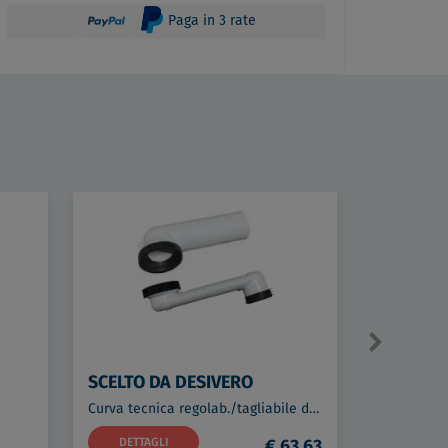
Paga in 3 rate
SCELTO DA DESIVERO
SCELTO 
Curva tecnica regolab./tagliabile da 120 280 mm da abbinare alla curva DSV17417 codice prod: DSV17707
St10800 co
DETTAGLI
€ 63,63
DETTAG