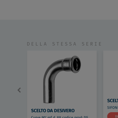
DELLA STESSA SERIE
SCEL
SCELTO DA DESIVERO
D
Curve 90' mf d. 88 codice prod: DSV08234