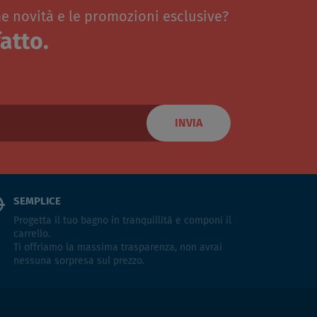
me novità e le promozioni esclusive?
atto.
INVIA
SEMPLICE
Progetta il tuo bagno in tranquillità e componi il
carrello.
Ti offriamo la massima trasparenza, non avrai
nessuna sorpresa sul prezzo.