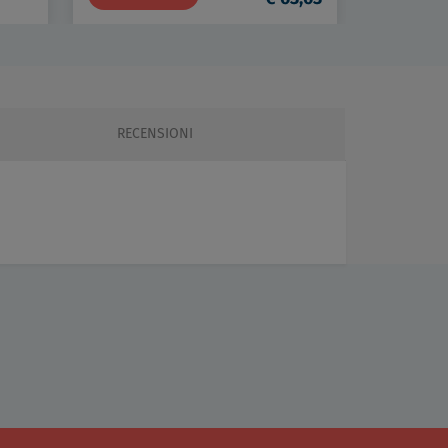
Disaeratore filettato g 1" in ottone con coibentazione codice prod: DSV17835
6,00
RECENSIONI