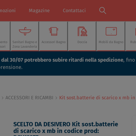
mozioni
Magazine
Contattaci
mento
Sanitari Bagno e
Accessori Bagno
Doccia
Mobili da Bagno
Rub
sori
Zona Lavanderia
ti dal 30/07 potrebbero subire ritardi nella spedizione
, fin
prensione.
ACCESSORI E RICAMBI
Kit sost.batterie di scarico x mb i
SCELTO DA DESIVERO Kit sost.batterie
di scarico x mb in codice prod: