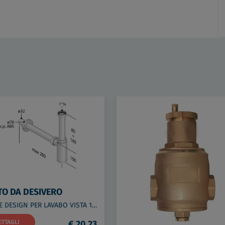
TO DA DESIVERO
SIFONE DESIGN PER LAVABO VISTA 1"1/4 ABS/CRO codice prod: DSV20948
ETTAGLI
€ 20,23