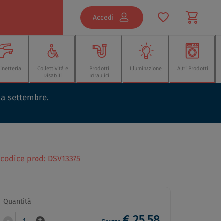
Accedi
inetteria
Collettività e
Prodotti
Illuminazione
Altri Prodotti
Disabili
Idraulici
o a settembre.
n codice prod: DSV13375
Quantità
€ 25,58
-
+