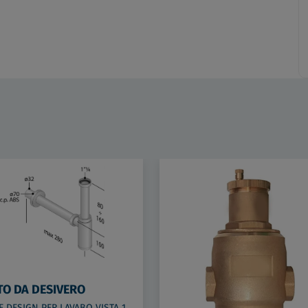
TO DA DESIVERO
SIFONE DESIGN PER LAVABO VISTA 1"1/4 ABS/CRO codice prod: DSV20948