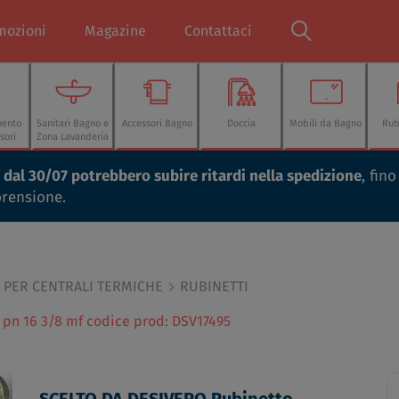
mozioni
Magazine
Contattaci
mento
Sanitari Bagno e
Accessori Bagno
Doccia
Mobili da Bagno
Rub
sori
Zona Lavanderia
ti dal 30/07 potrebbero subire ritardi nella spedizione
, fin
prensione.
PER CENTRALI TERMICHE
RUBINETTI
 pn 16 3/8 mf codice prod: DSV17495