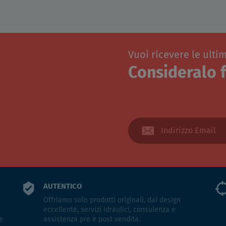
Vuoi ricevere le ulti
Consideralo f
AUTENTICO
Offriamo solo prodotti originali, dal design
eccellente, servizi idraulici, consulenza e
e
assistenza pre e post vendita.