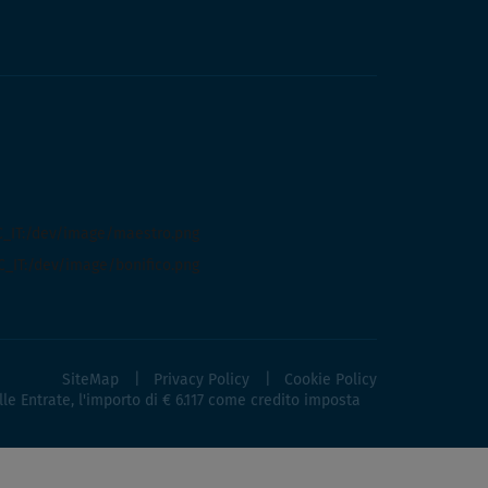
SiteMap
Privacy Policy
Cookie Policy
lle Entrate, l'importo di € 6.117 come credito imposta