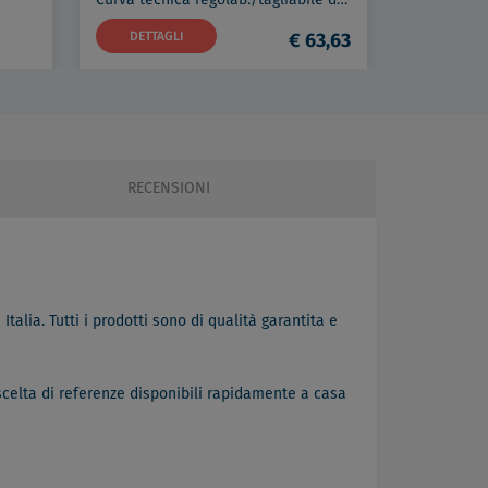
DETTAGLI
€ 63,63
DETTAG
Disaeratore filettato g 1" in ottone con coibentazione codice prod: DSV17835
6,00
RECENSIONI
Italia. Tutti i prodotti sono di qualità garantita e
scelta di referenze disponibili rapidamente a casa