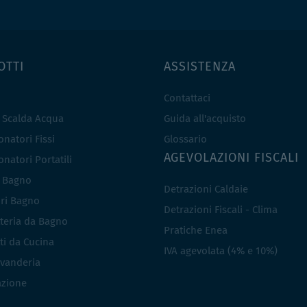
OTTI
ASSISTENZA
Contattaci
e Scalda Acqua
Guida all'acquisto
natori Fissi
Glossario
AGEVOLAZIONI FISCALI
natori Portatili
i Bagno
Detrazioni Caldaie
ri Bagno
Detrazioni Fiscali - Clima
teria da Bagno
Pratiche Enea
ti da Cucina
IVA agevolata (4% e 10%)
vanderia
azione