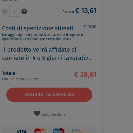
Quantità
€ 13,61
-
+
1
Prezzo
€ 15,00
Costi di spedizione stimati
(se aggiungi più prodotti al carrello le spese di
spedizione verranno scontate del 25%)
Il prodotto verrà affidato al
corriere in 4 o 5 giorni lavorativi.
Totale
€ 28,61
con Iva e spedizione
AGGIUNGI AL CARRELLO
Lista desideri