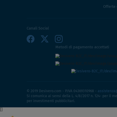
Offerte
Canali Social
Metodi di pagamento accettati
© 2019 Desivero.com - P.IVA 04369310968 -
assistenza
Si comunica ai sensi della L. 4/8/2017 n. 124- per il m
per investimenti pubblicitari.
[
]