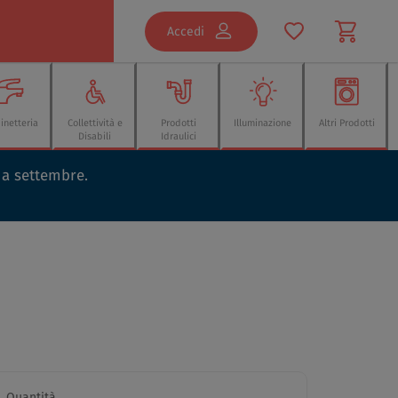
Accedi
inetteria
Collettività e
Prodotti
Illuminazione
Altri Prodotti
Disabili
Idraulici
o a settembre.