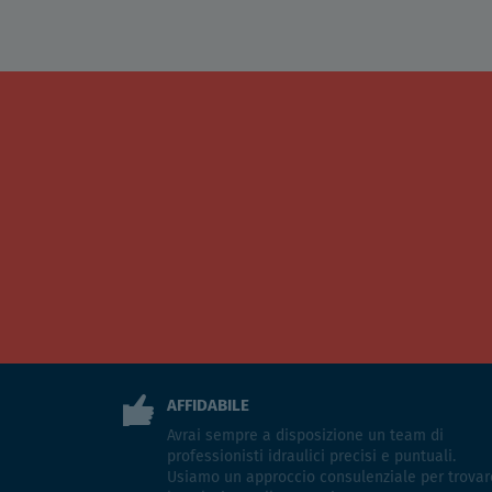
AFFIDABILE
Avrai sempre a disposizione un team di
professionisti idraulici precisi e puntuali.
Usiamo un approccio consulenziale per trovar