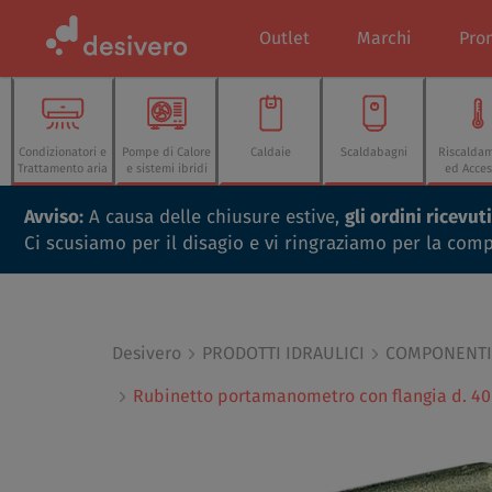
Outlet
Marchi
Pro
Condizionatori e
Pompe di Calore
Caldaie
Scaldabagni
Riscalda
Trattamento aria
e sistemi ibridi
ed Acces
Avviso:
A causa delle chiusure estive,
gli ordini ricevu
Ci scusiamo per il disagio e vi ringraziamo per la com
Desivero
PRODOTTI IDRAULICI
COMPONENTI 
Rubinetto portamanometro con flangia d. 40