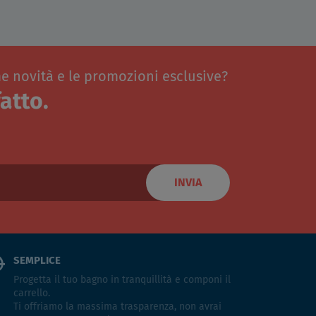
me novità e le promozioni esclusive?
atto.
INVIA
SEMPLICE
Progetta il tuo bagno in tranquillità e componi il
carrello.
Ti offriamo la massima trasparenza, non avrai