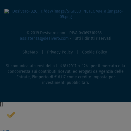
© 2019 Desivero.com - P.IVA 04369310968 -
assistenza@desivero.com
- Tutti i diritti riservati
SiteMap
Privacy Policy
Cookie Policy
Si comunica ai sensi della L. 4/8/2017 n. 124- per il mercato e la
concorrenza sui contributi ricevuti ed erogati da Agenzia delle
Entrate, l'importo di € 6.117 come credito imposta per
investimenti pubblicitari.
[
]