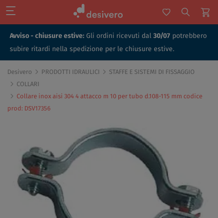
Avviso - chiusure estive:
Gli ordini ricevuti dal
30/07
potrebbero
subire ritardi nella spedizione per le chiusure estive.
Desivero
PRODOTTI IDRAULICI
STAFFE E SISTEMI DI FISSAGGIO
COLLARI
Collare inox aisi 304 4 attacco m 10 per tubo d.108-115 mm codice
prod: DSV17356