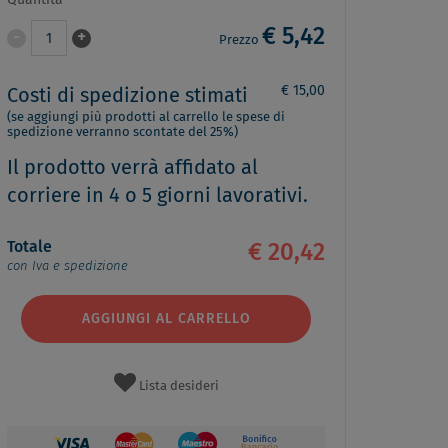
Quantità
€ 5,42
-
+
1
Prezzo
€ 15,00
Costi di spedizione stimati
(se aggiungi più prodotti al carrello le spese di
spedizione verranno scontate del 25%)
Il prodotto verrà affidato al
corriere in 4 o 5 giorni lavorativi.
Totale
€ 20,42
con Iva e spedizione
AGGIUNGI AL CARRELLO
Lista desideri