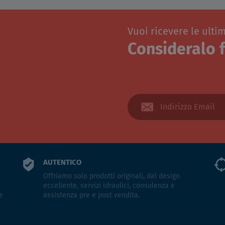
Vuoi ricevere le ulti
Consideralo f
AUTENTICO
Offriamo solo prodotti originali, dal design
eccellente, servizi idraulici, consulenza e
e
assistenza pre e post vendita.