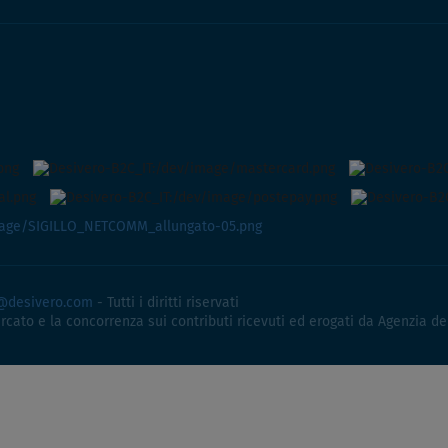
@desivero.com
- Tutti i diritti riservati
ercato e la concorrenza sui contributi ricevuti ed erogati da Agenzia de