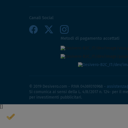
Canali Social
Metodi di pagamento accettati
© 2019 Desivero.com - P.IVA 04369310968 -
assistenza
Si comunica ai sensi della L. 4/8/2017 n. 124- per il m
per investimenti pubblicitari.
[
]