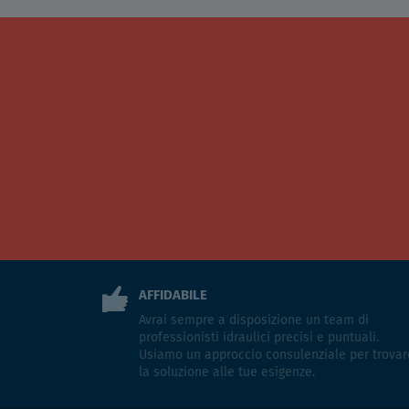
AFFIDABILE
Avrai sempre a disposizione un team di
professionisti idraulici precisi e puntuali.
Usiamo un approccio consulenziale per trovar
la soluzione alle tue esigenze.