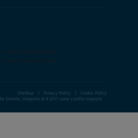
SiteMap
Privacy Policy
Cookie Policy
lle Entrate, l'importo di € 6.117 come credito imposta