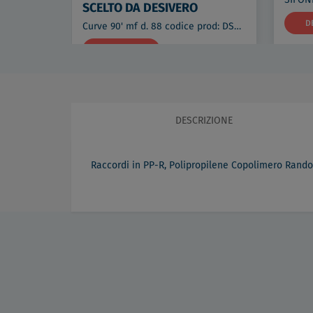
SCELTO DA DESIVERO
D
Curve 90' mf d. 88 codice prod: DSV08234
DETTAGLI
€ 90,11
DESCRIZIONE
Raccordi in PP-R, Polipropilene Copolimero Random