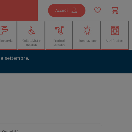
Accedi
inetteria
Collettività e
Prodotti
Illuminazione
Altri Prodotti
Disabili
Idraulici
o a settembre.