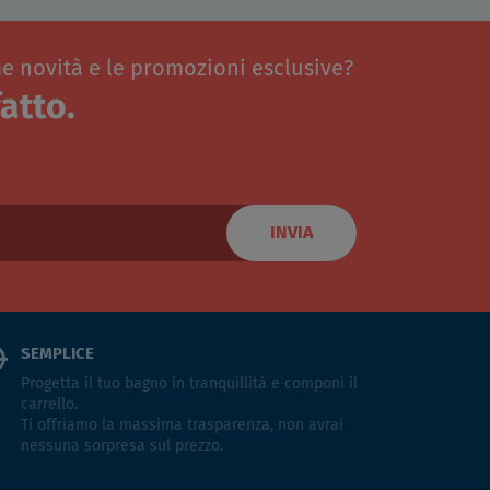
me novità e le promozioni esclusive?
atto.
INVIA
SEMPLICE
Progetta il tuo bagno in tranquillità e componi il
carrello.
Ti offriamo la massima trasparenza, non avrai
nessuna sorpresa sul prezzo.