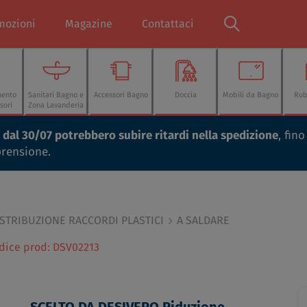
mozioni
Magazine
Contattaci
mento
Sanitari Bagno e
Accessori Bagno
Doccia
Mobili da Bagno
Rub
sori
Zona Lavanderia
ti dal 30/07 potrebbero subire ritardi nella spedizione
, fin
prensione.
ISTRIBUZIONE RACCORDI PLASTICI
A SALDARE
dice prod: DSV02213