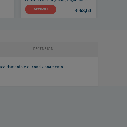
DETTAGLI
€ 63,63
DETTAG
Disaeratore filettato g 1" in ottone con coibentazione codice prod: DSV17835
6,00
RECENSIONI
 riscaldamento e di condizionamento