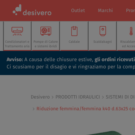
Outlet
Marchi
Pro
Condizionatori e
Pompe di Calore
Caldaie
Scaldabagni
Riscalda
Trattamento aria
e sistemi ibridi
ed Acces
Avviso:
A causa delle chiusure estive,
gli ordini ricevu
Ci scusiamo per il disagio e vi ringraziamo per la com
Desivero
PRODOTTI IDRAULICI
SISTEMI DI D
Riduzione femmina/femmina k40 d.63x25 co