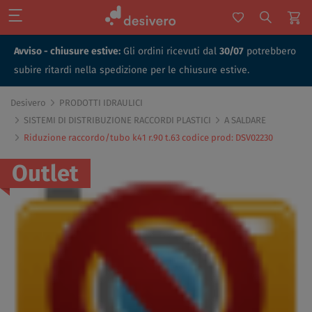
Avviso - chiusure estive:
Gli ordini ricevuti dal
30/07
potrebbero
subire ritardi nella spedizione per le chiusure estive.
Desivero
PRODOTTI IDRAULICI
SISTEMI DI DISTRIBUZIONE RACCORDI PLASTICI
A SALDARE
Riduzione raccordo/tubo k41 r.90 t.63 codice prod: DSV02230
Outlet