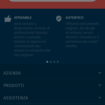
AFFIDABILE
AUTENTICO
Avrai sempre a
Offriamo solo prodotti
disposizione un team di
originali, dal design
professionisti idraulici
eccellente, servizi
precisi e puntuali.
idraulici, consulenza e
Usiamo un approccio
assistenza pre e post
consulenziale per
vendita.
trovare la soluzione alle
tue esigenze.
AZIENDA
PRODOTTI
ASSISTENZA