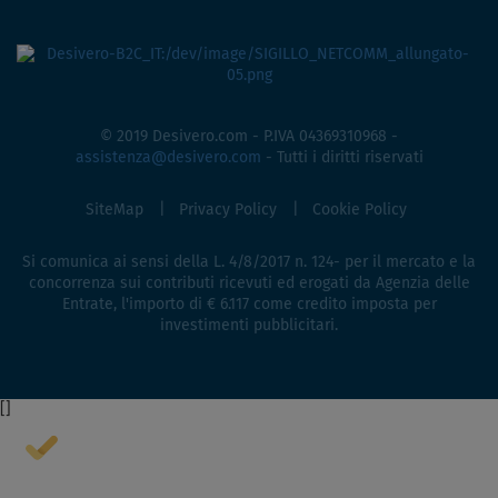
© 2019 Desivero.com - P.IVA 04369310968 -
assistenza@desivero.com
- Tutti i diritti riservati
SiteMap
Privacy Policy
Cookie Policy
Si comunica ai sensi della L. 4/8/2017 n. 124- per il mercato e la
concorrenza sui contributi ricevuti ed erogati da Agenzia delle
Entrate, l'importo di € 6.117 come credito imposta per
investimenti pubblicitari.
[
]