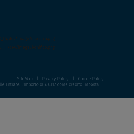
SiteMap
Privacy Policy
Cookie Policy
lle Entrate, l'importo di € 6.117 come credito imposta