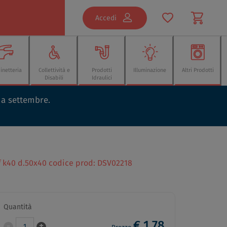
Accedi
inetteria
Collettività e
Prodotti
Illuminazione
Altri Prodotti
Disabili
Idraulici
o a settembre.
f k40 d.50x40 codice prod: DSV02218
Quantità
€ 1,78
-
+