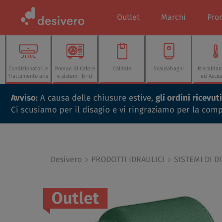
Outlet
Marchi
Pro
Condizionatori e
Pompe di Calore
Caldaie
Scaldabagni
Riscalda
Trattamento aria
e sistemi ibridi
ed Acces
Avviso:
A causa delle chiusure estive,
gli ordini ricevu
Ci scusiamo per il disagio e vi ringraziamo per la com
Desivero
PRODOTTI IDRAULICI
SISTEMI DI D
Outlet