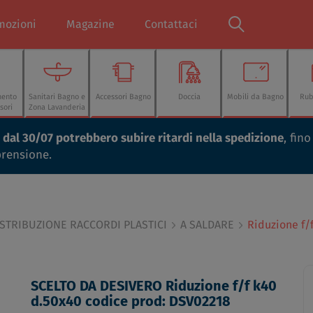
mozioni
Magazine
Contattaci
mento
Sanitari Bagno e
Accessori Bagno
Doccia
Mobili da Bagno
Rub
sori
Zona Lavanderia
ti dal 30/07 potrebbero subire ritardi nella spedizione
, fin
prensione.
ISTRIBUZIONE RACCORDI PLASTICI
A SALDARE
Riduzione f/
SCELTO DA DESIVERO Riduzione f/f k40
d.50x40 codice prod: DSV02218