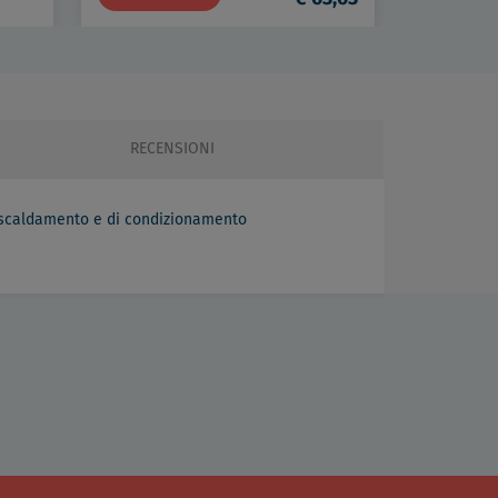
Disaeratore filettato g 1" in ottone con coibentazione codice prod: DSV17835
6,00
RECENSIONI
 riscaldamento e di condizionamento