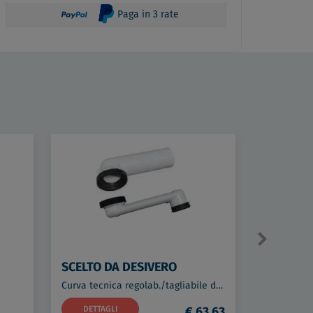
Paga in 3 rate
SCELTO DA DESIVERO
SCELTO 
Curva tecnica regolab./tagliabile da 120 280 mm da abbinare alla curva DSV17417 codice prod: DSV17707
St10800 co
DETTAGLI
€ 63,63
DETTAG