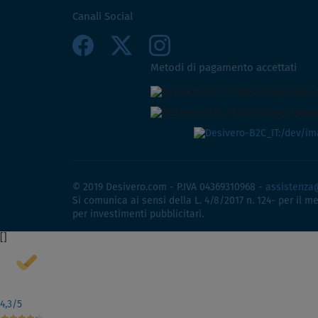
Canali Social
Metodi di pagamento accettati
© 2019 Desivero.com - P.IVA 04369310968 -
assistenza
Si comunica ai sensi della L. 4/8/2017 n. 124- per il m
per investimenti pubblicitari.
[
]
4,3
/5