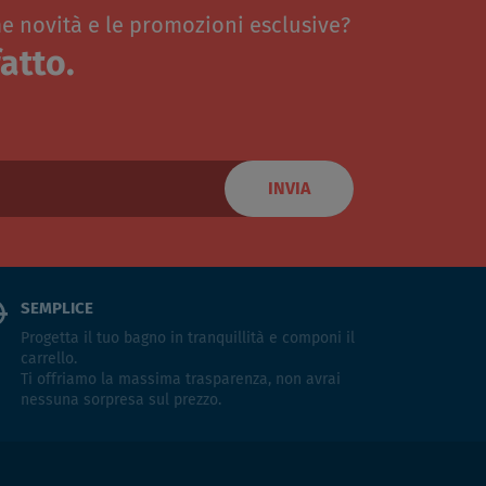
me novità e le promozioni esclusive?
atto.
INVIA
SEMPLICE
Progetta il tuo bagno in tranquillità e componi il
carrello.
Ti offriamo la massima trasparenza, non avrai
nessuna sorpresa sul prezzo.