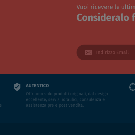
Vuoi ricevere le ulti
Consideralo f
AUTENTICO
Offriamo solo prodotti originali, dal design
eccellente, servizi idraulici, consulenza e
e
assistenza pre e post vendita.