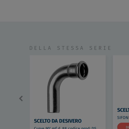
DELLA STESSA SERIE
SCEL
SCELTO DA DESIVERO
D
Curve 90' mf d. 88 codice prod: DSV08234