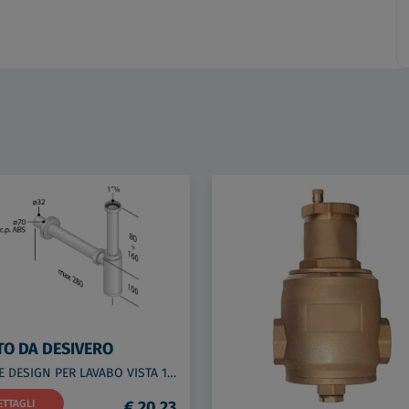
TO DA DESIVERO
SIFONE DESIGN PER LAVABO VISTA 1"1/4 ABS/CRO codice prod: DSV20948
ETTAGLI
€ 20,23