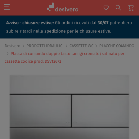
Avviso - chiusure estive:
Gli ordini ricevuti dal
30/07
potrebbero
subire ritardi nella spedizione per le chiusure estive.
Desivero
PRODOTTI IDRAULICI
CASSETTE WC
PLACCHE COMANDO
Placca di comando doppio tasto tamigi cromato/satinato per
cassetta codice prod: DSV12672