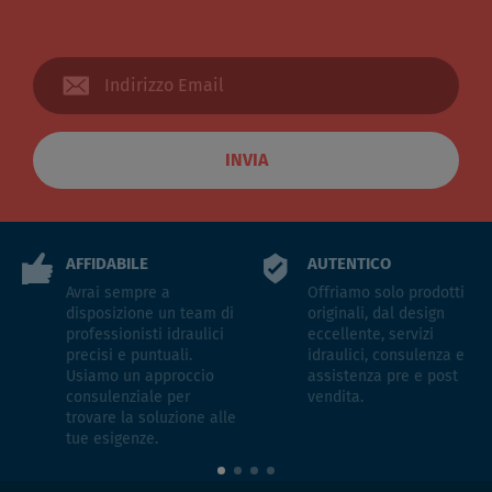
INVIA
AFFIDABILE
AUTENTICO
Avrai sempre a
Offriamo solo prodotti
disposizione un team di
originali, dal design
professionisti idraulici
eccellente, servizi
precisi e puntuali.
idraulici, consulenza e
Usiamo un approccio
assistenza pre e post
consulenziale per
vendita.
trovare la soluzione alle
tue esigenze.