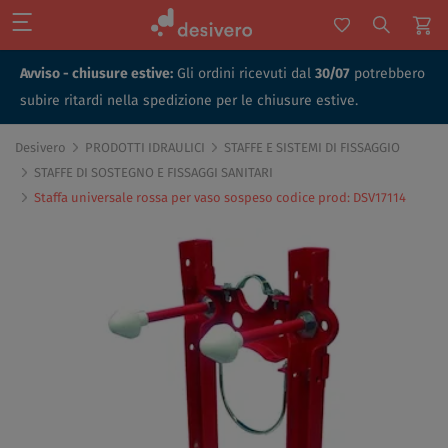
Avviso - chiusure estive:
Gli ordini ricevuti dal
30/07
potrebbero
subire ritardi nella spedizione per le chiusure estive.
Desivero
PRODOTTI IDRAULICI
STAFFE E SISTEMI DI FISSAGGIO
STAFFE DI SOSTEGNO E FISSAGGI SANITARI
Staffa universale rossa per vaso sospeso codice prod: DSV17114