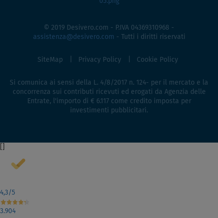
© 2019 Desivero.com - P.IVA 04369310968 -
assistenza@desivero.com
- Tutti i diritti riservati
SiteMap
Privacy Policy
Cookie Policy
Si comunica ai sensi della L. 4/8/2017 n. 124- per il mercato e la
concorrenza sui contributi ricevuti ed erogati da Agenzia delle
Entrate, l'importo di € 6.117 come credito imposta per
investimenti pubblicitari.
[
]
4,3
/5
3.904