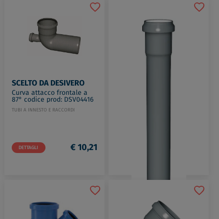
SCELTO DA DESIVERO
Curva attacco frontale a
87° codice prod: DSV04416
TUBI A INNESTO E RACCORDI
€ 10,21
DETTAGLI
SCELTO DA DESIVERO
P.p. d. 75 barra mt. 3 1b
din4102 codice prod: