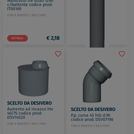
Manicotto tre strati d.40
c/battente codice prod:
IT00169
TUBI A INNESTO E RACCORDI
€ 2,18
DETTAGLI
SCELTO DA DESIVERO
P.p. d. 40 barra mt. 1 2b
din4102 codice prod:
DSV01224
SCELTO DA DESIVERO
SCELTO DA DESIVERO
Aumento ad incasso htv
TUBI A INNESTO E RACCORDI
40/75 codice prod:
P.p. curva 45 htb d.90
DSV14520
codice prod: DSV07198
TUBI A INNESTO E RACCORDI
TUBI A INNESTO E RACCORDI
€ 2,16
DETTAGLI