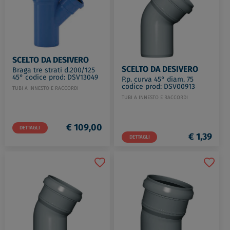
DSV01193
TUBI A INNESTO E RACCORDI
€ 8,88
DETTAGLI
SCELTO DA DESIVERO
SCELTO DA DESIVERO
Braga tre strati d.200/125
45° codice prod: DSV13049
P.p. curva 45° diam. 75
codice prod: DSV00913
TUBI A INNESTO E RACCORDI
TUBI A INNESTO E RACCORDI
€ 109,00
DETTAGLI
€ 1,39
DETTAGLI