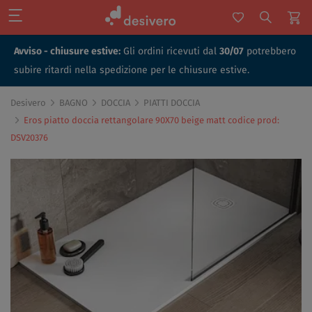
Avviso - chiusure estive:
Gli ordini ricevuti dal
30/07
potrebbero
subire ritardi nella spedizione per le chiusure estive.
Desivero
BAGNO
DOCCIA
PIATTI DOCCIA
Eros piatto doccia rettangolare 90X70 beige matt codice prod:
DSV20376