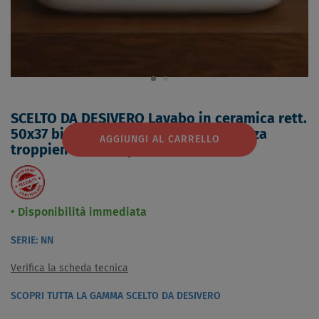
SCELTO DA DESIVERO Lavabo in ceramica rett.
50x37 bianco lucido da appoggio senza
AGGIUNGI AL CARRELLO
troppieno codice prod: DSV17431
Disponibilità immediata
SERIE: NN
Verifica la scheda tecnica
SCOPRI TUTTA LA GAMMA SCELTO DA DESIVERO