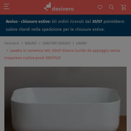
Avviso - chiusure estive:
Gli ordini ricevuti dal
30/07
potrebbero
subire ritardi nella spedizione per le chiusure estive.
Desivero
BAGNO
SANITARI BAGNO
LAVABI
Lavabo in ceramica rett. 50x37 bianco lucido da appoggio senza
troppieno codice prod: DSV17431