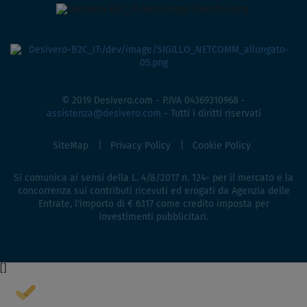
© 2019 Desivero.com - P.IVA 04369310968 -
assistenza@desivero.com
- Tutti i diritti riservati
SiteMap
Privacy Policy
Cookie Policy
Si comunica ai sensi della L. 4/8/2017 n. 124- per il mercato e la
concorrenza sui contributi ricevuti ed erogati da Agenzia delle
Entrate, l'importo di € 6.117 come credito imposta per
investimenti pubblicitari.
[
]