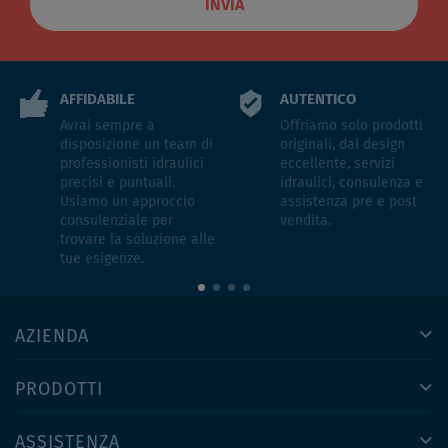
INVIA
AFFIDABILE
AUTENTICO
Avrai sempre a
Offriamo solo prodotti
disposizione un team di
originali, dal design
professionisti idraulici
eccellente, servizi
precisi e puntuali.
idraulici, consulenza e
Usiamo un approccio
assistenza pre e post
consulenziale per
vendita.
trovare la soluzione alle
tue esigenze.
AZIENDA
PRODOTTI
ASSISTENZA