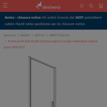
Avviso - chiusure estive:
Gli ordini ricevuti dal
30/07
potrebbero
subire ritardi nella spedizione per le chiusure estive.
Desivero
BAGNO
DOCCIA
PARETI DOCCIA
Porta pivot hall six 80 nicchia argento lucido reversibile codice
prod: DSV17557