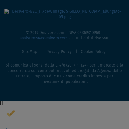
© 2019 Desivero.com - P.IVA 04369310968 -
assistenza@desivero.com
- Tutti i diritti riservati
SiteMap
Privacy Policy
Cookie Policy
Si comunica ai sensi della L. 4/8/2017 n. 124- per il mercato e la
concorrenza sui contributi ricevuti ed erogati da Agenzia delle
Entrate, l'importo di € 6.117 come credito imposta per
investimenti pubblicitari.
[
]