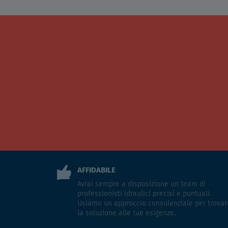
AFFIDABILE
Avrai sempre a disposizione un team di
professionisti idraulici precisi e puntuali.
Usiamo un approccio consulenziale per trovar
la soluzione alle tue esigenze.