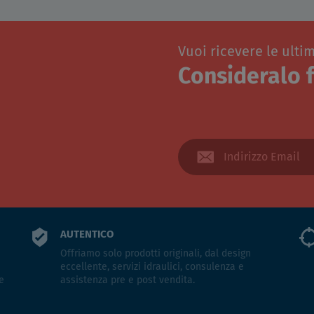
Vuoi ricevere le ulti
Consideralo f
AUTENTICO
Offriamo solo prodotti originali, dal design
eccellente, servizi idraulici, consulenza e
e
assistenza pre e post vendita.