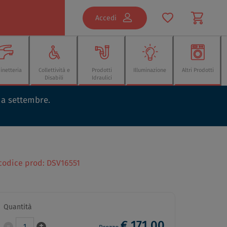
Accedi
inetteria
Collettività e
Prodotti
Illuminazione
Altri Prodotti
Disabili
Idraulici
o a settembre.
 codice prod: DSV16551
Quantità
€ 171,00
-
+