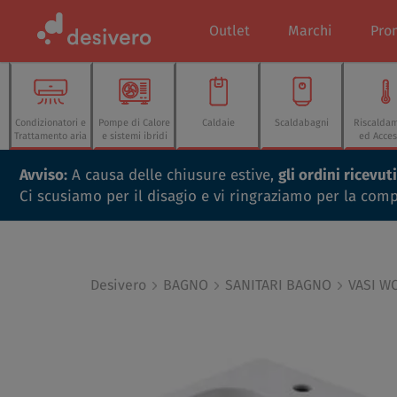
Outlet
Marchi
Pro
Condizionatori e
Pompe di Calore
Caldaie
Scaldabagni
Riscalda
Trattamento aria
e sistemi ibridi
ed Acces
Avviso:
A causa delle chiusure estive,
gli ordini ricevu
Ci scusiamo per il disagio e vi ringraziamo per la com
Desivero
BAGNO
SANITARI BAGNO
VASI W