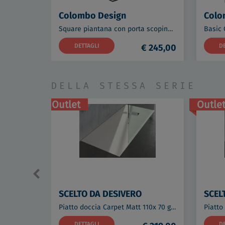
Colombo Design
Colo
Square piantana con porta scopino e porta rotolo cromata codice prod: B99040CR
DETTAGLI
€ 245,00
D
DELLA STESSA SERIE
Outlet
Outle
SCELTO DA DESIVERO
SCEL
Piatto doccia Carpet Matt 110x 70 grigio codice prod: DSV15217GR
DETTAGLI
D