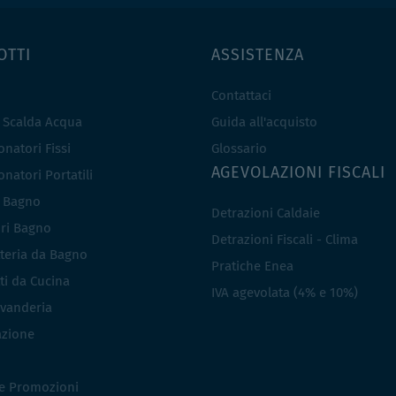
OTTI
ASSISTENZA
Contattaci
e Scalda Acqua
Guida all'acquisto
natori Fissi
Glossario
AGEVOLAZIONI FISCALI
natori Portatili
i Bagno
Detrazioni Caldaie
ri Bagno
Detrazioni Fiscali - Clima
teria da Bagno
Pratiche Enea
ti da Cucina
IVA agevolata (4% e 10%)
vanderia
azione
 e Promozioni