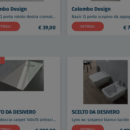
mbo Design
Colombo Design
Basic Q porta rotolo destra cromato codice prod: B3708DCR
ETTAGLI
€ 39,00
DETTAGLI
€ 
t
TO DA DESIVERO
SCELTO DA DESIVERO
Piatto doccia carpet 140x70 antracite codice prod: DSV16526NE
ETTAGLI
DETTAGLI