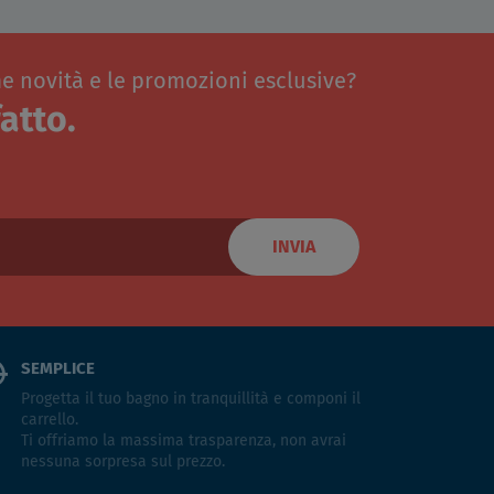
me novità e le promozioni esclusive?
atto.
INVIA
SEMPLICE
Progetta il tuo bagno in tranquillità e componi il
carrello.
Ti offriamo la massima trasparenza, non avrai
nessuna sorpresa sul prezzo.