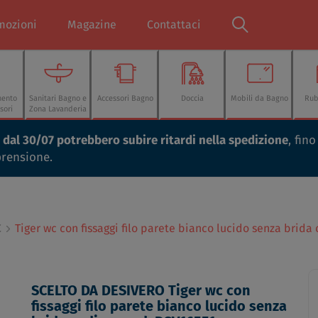
mozioni
Magazine
Contattaci
mento
Sanitari Bagno e
Accessori Bagno
Doccia
Mobili da Bagno
Rub
sori
Zona Lavanderia
ti dal 30/07 potrebbero subire ritardi nella spedizione
, fin
prensione.
C
Tiger wc con fissaggi filo parete bianco lucido senza brida
SCELTO DA DESIVERO Tiger wc con
fissaggi filo parete bianco lucido senza