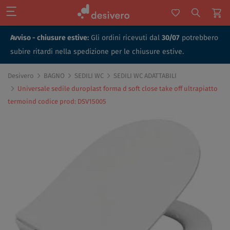
Avviso - chiusure estive:
Gli ordini ricevuti dal
30/07
potrebbero
subire ritardi nella spedizione per le chiusure estive.
Desivero
BAGNO
SEDILI WC
SEDILI WC ADATTABILI
Universale sedile duroplast forma d soft close take off ultrapiatto
termoind codice prod: DSV15005