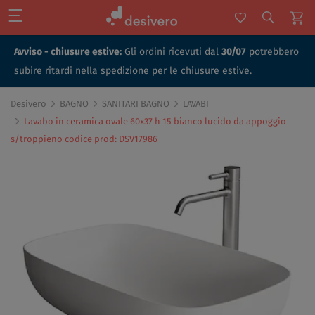
Avviso - chiusure estive:
Gli ordini ricevuti dal
30/07
potrebbero
subire ritardi nella spedizione per le chiusure estive.
Desivero
BAGNO
SANITARI BAGNO
LAVABI
Lavabo in ceramica ovale 60x37 h 15 bianco lucido da appoggio
s/troppieno codice prod: DSV17986