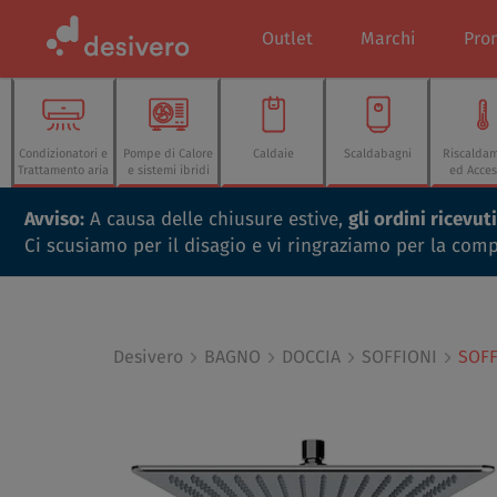
Outlet
Marchi
Pro
Condizionatori e
Pompe di Calore
Caldaie
Scaldabagni
Riscalda
Trattamento aria
e sistemi ibridi
ed Acces
Avviso:
A causa delle chiusure estive,
gli ordini ricevu
Ci scusiamo per il disagio e vi ringraziamo per la com
Desivero
BAGNO
DOCCIA
SOFFIONI
SOFF