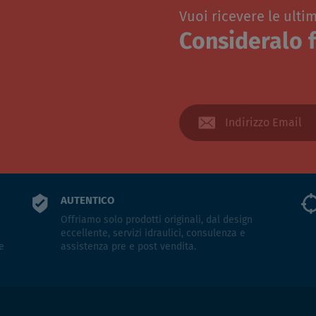
Vuoi ricevere le ulti
Consideralo f
AUTENTICO
Offriamo solo prodotti originali, dal design
eccellente, servizi idraulici, consulenza e
e
assistenza pre e post vendita.