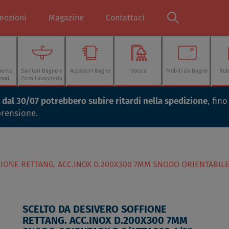
mozioni
Magazine
Contattaci
mento
Sanitari Bagno e
Accessori Bagno
Doccia
Mobili da Bagno
Rub
sori
Zona Lavanderia
ti dal 30/07 potrebbero subire ritardi nella spedizione
, fin
prensione.
IONE RETTANG. ACC.INOX D.200X300 7MM SNODO ORIENTABILE 
SCELTO DA DESIVERO SOFFIONE
RETTANG. ACC.INOX D.200X300 7MM