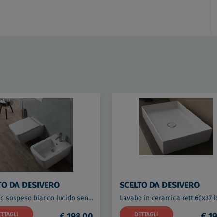
TO DA DESIVERO
SCELTO DA DESIVERO
Lynx wc sospeso bianco lucido senza brida con fissaggi codice prod: DSV16561
ETTAGLI
€ 198,00
DETTAGLI
€ 19