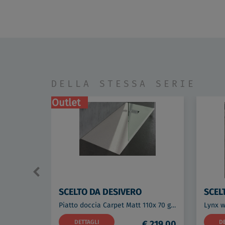
DELLA STESSA SERIE
Outlet
SCELTO DA DESIVERO
SCEL
Piatto doccia Carpet Matt 110x 70 grigio codice prod: DSV15217GR
DETTAGLI
€ 219,00
D