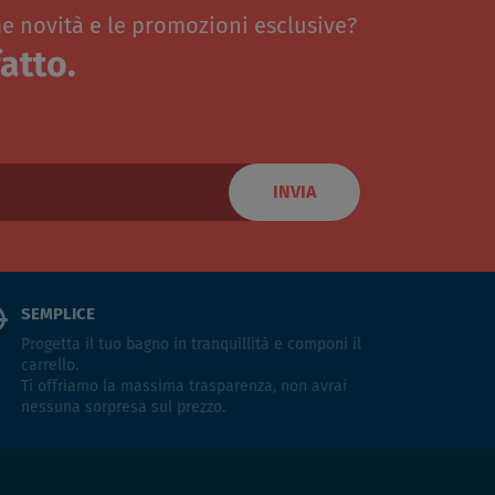
me novità e le promozioni esclusive?
atto.
INVIA
SEMPLICE
Progetta il tuo bagno in tranquillità e componi il
carrello.
Ti offriamo la massima trasparenza, non avrai
nessuna sorpresa sul prezzo.