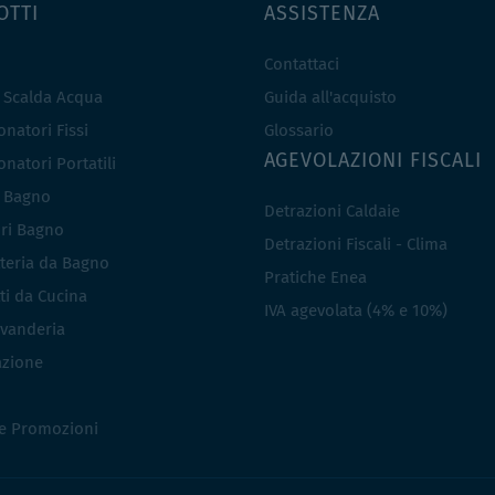
OTTI
ASSISTENZA
Contattaci
e Scalda Acqua
Guida all'acquisto
natori Fissi
Glossario
AGEVOLAZIONI FISCALI
natori Portatili
i Bagno
Detrazioni Caldaie
ri Bagno
Detrazioni Fiscali - Clima
teria da Bagno
Pratiche Enea
ti da Cucina
IVA agevolata (4% e 10%)
vanderia
azione
 e Promozioni