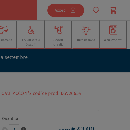
Accedi
inetteria
Collettività e
Prodotti
Illuminazione
Altri Prodotti
Disabili
Idraulici
o a settembre.
C/ATTACCO 1/2 codice prod: DSV20654
Quantità
€ 43,00
-
+