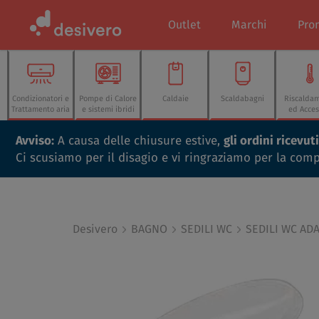
Outlet
Marchi
Pro
Condizionatori e
Pompe di Calore
Caldaie
Scaldabagni
Riscalda
Trattamento aria
e sistemi ibridi
ed Acces
Avviso:
A causa delle chiusure estive,
gli ordini ricevu
Ci scusiamo per il disagio e vi ringraziamo per la com
Desivero
BAGNO
SEDILI WC
SEDILI WC ADA