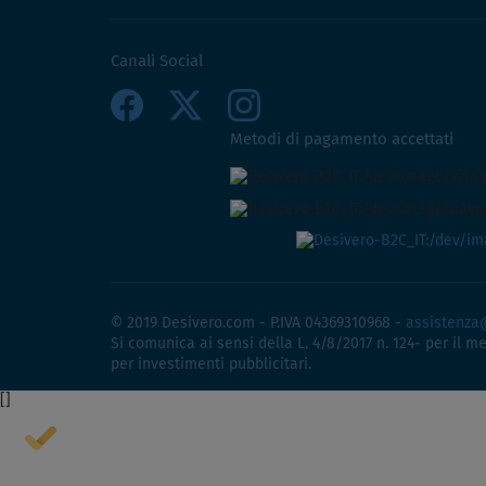
Canali Social
Metodi di pagamento accettati
© 2019 Desivero.com - P.IVA 04369310968 -
assistenza
Si comunica ai sensi della L. 4/8/2017 n. 124- per il m
per investimenti pubblicitari.
[
]