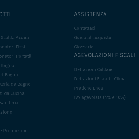
OTTI
ASSISTENZA
Contattaci
e Scalda Acqua
Guida all'acquisto
natori Fissi
Glossario
AGEVOLAZIONI FISCALI
natori Portatili
i Bagno
Detrazioni Caldaie
ri Bagno
Detrazioni Fiscali - Clima
teria da Bagno
Pratiche Enea
ti da Cucina
IVA agevolata (4% e 10%)
vanderia
azione
 e Promozioni