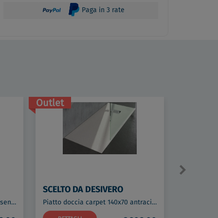
Paga in 3 rate
Outlet
SCELTO DA DESIVERO
SCELTO 
Lynx wc sospeso bianco lucido senza brida con fissaggi codice prod: DSV16561
Piatto doccia carpet 140x70 antracite codice prod: DSV16526NE