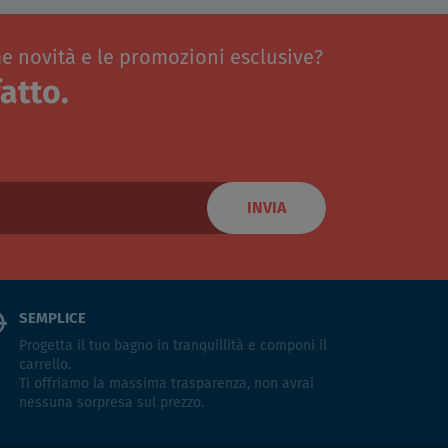
me novità e le promozioni esclusive?
atto.
INVIA
SEMPLICE
Progetta il tuo bagno in tranquillità e componi il
carrello.
Ti offriamo la massima trasparenza, non avrai
nessuna sorpresa sul prezzo.