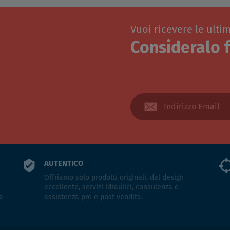
Vuoi ricevere le ulti
Consideralo f
AUTENTICO
Offriamo solo prodotti originali, dal design
eccellente, servizi idraulici, consulenza e
e
assistenza pre e post vendita.