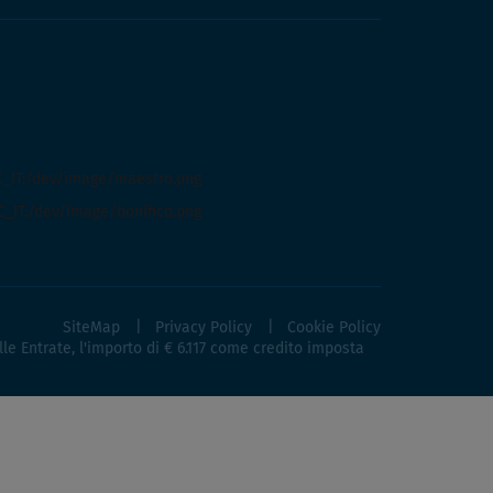
SiteMap
Privacy Policy
Cookie Policy
lle Entrate, l'importo di € 6.117 come credito imposta