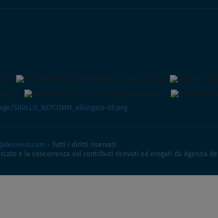
@desivero.com
- Tutti i diritti riservati
ercato e la concorrenza sui contributi ricevuti ed erogati da Agenzia de