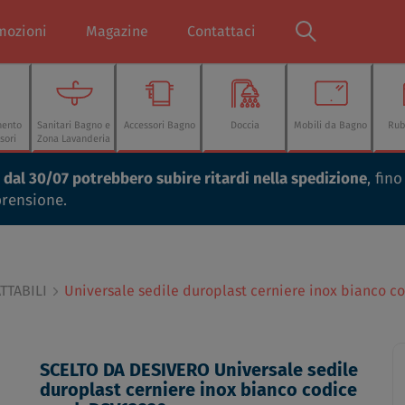
mozioni
Magazine
Contattaci
mento
Sanitari Bagno e
Accessori Bagno
Doccia
Mobili da Bagno
Rub
sori
Zona Lavanderia
ti dal 30/07 potrebbero subire ritardi nella spedizione
, fin
prensione.
TTABILI
Universale sedile duroplast cerniere inox bianco c
SCELTO DA DESIVERO Universale sedile
duroplast cerniere inox bianco codice