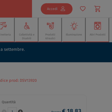
Accedi
inetteria
Collettività e
Prodotti
Illuminazione
Altri Prodotti
Disabili
Idraulici
o a settembre.
odice prod: DSV13920
Quantità
€ 18,83
-
+