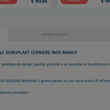
ETTAGLI
€ 197,00
DETTAGLI
€ 19
SCHEDA TECNICA
ILE DUROPLAST CERNIERE INOX BIANCO
 prediligendo design, qualità, praticità e se possibile la manifattura in 
 DA DESIVERO definendo il giusto prezzo, su una vasta scelta di refere
ndurente Duroplast