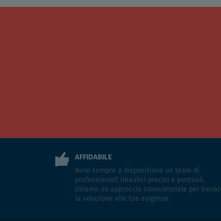
AFFIDABILE
Avrai sempre a disposizione un team di
professionisti idraulici precisi e puntuali.
Usiamo un approccio consulenziale per trovar
la soluzione alle tue esigenze.