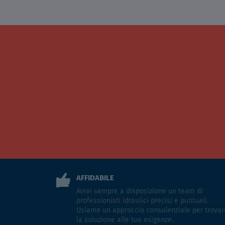
AFFIDABILE
Avrai sempre a disposizione un team di
professionisti idraulici precisi e puntuali.
Usiamo un approccio consulenziale per trovar
la soluzione alle tue esigenze.