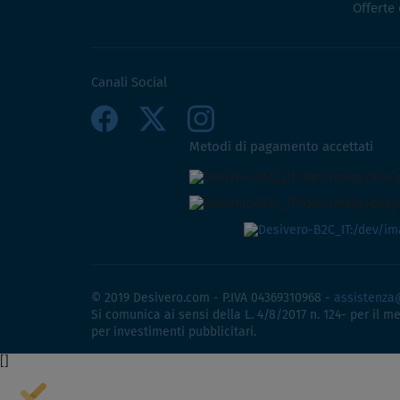
Offerte
Canali Social
Metodi di pagamento accettati
© 2019 Desivero.com - P.IVA 04369310968 -
assistenza
Si comunica ai sensi della L. 4/8/2017 n. 124- per il m
per investimenti pubblicitari.
[
]