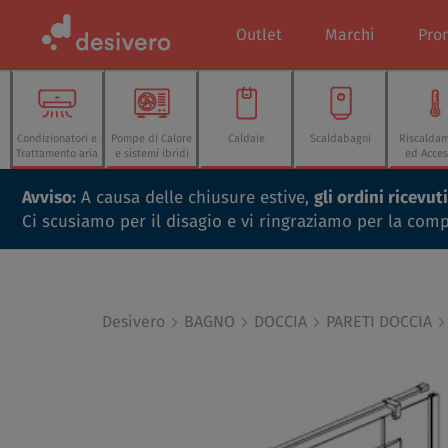
Outlet
Marchi
Pro
Condizionatori e
Pompe di Calore
Caldaie
Scaldabagni
Riscalda
Trattamento aria
e sistemi ibridi
ed Acces
Avviso:
A causa delle chiusure estive,
gli ordini ricevu
Ci scusiamo per il disagio e vi ringraziamo per la com
Desivero
BAGNO
DOCCIA
PARETI DOCCIA