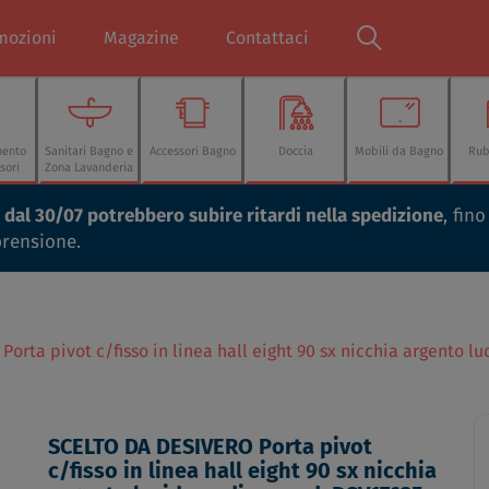
mozioni
Magazine
Contattaci
mento
Sanitari Bagno e
Accessori Bagno
Doccia
Mobili da Bagno
Rub
sori
Zona Lavanderia
ti dal 30/07 potrebbero subire ritardi nella spedizione
, fin
prensione.
Porta pivot c/fisso in linea hall eight 90 sx nicchia argento 
SCELTO DA DESIVERO Porta pivot
c/fisso in linea hall eight 90 sx nicchia