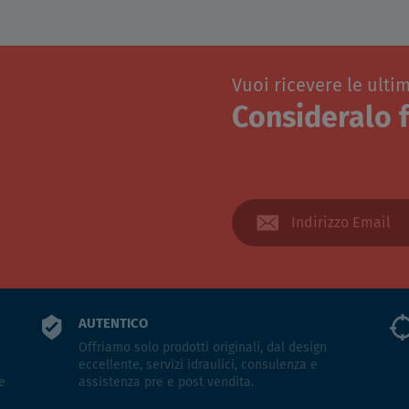
Vuoi ricevere le ulti
Consideralo f
AUTENTICO
Offriamo solo prodotti originali, dal design
eccellente, servizi idraulici, consulenza e
e
assistenza pre e post vendita.