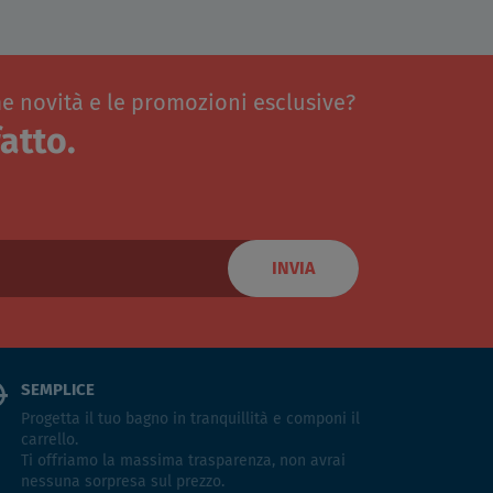
me novità e le promozioni esclusive?
atto.
INVIA
SEMPLICE
Progetta il tuo bagno in tranquillità e componi il
carrello.
Ti offriamo la massima trasparenza, non avrai
nessuna sorpresa sul prezzo.