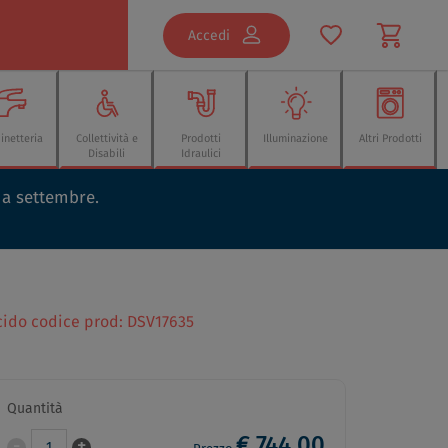
Accedi
inetteria
Collettività e
Prodotti
Illuminazione
Altri Prodotti
Disabili
Idraulici
o a settembre.
lucido codice prod: DSV17635
Quantità
€ 744,00
-
+