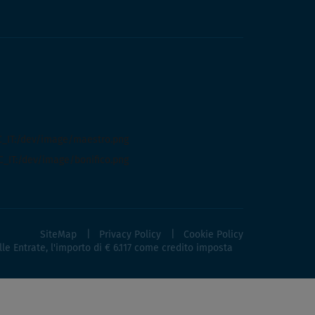
SiteMap
Privacy Policy
Cookie Policy
lle Entrate, l'importo di € 6.117 come credito imposta