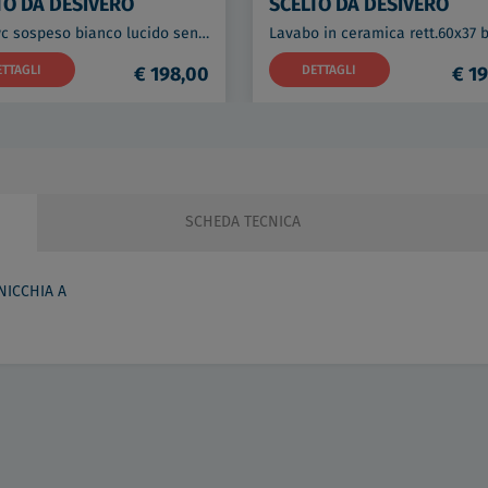
TO DA DESIVERO
SCELTO DA DESIVERO
Lynx wc sospeso bianco lucido senza brida con fissaggi codice prod: DSV16561
ETTAGLI
€ 198,00
DETTAGLI
€ 19
SCHEDA TECNICA
NICCHIA A