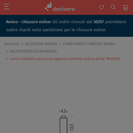
Avviso - chiusure estive:
Gli ordini ricevuti dal
30/07
potrebbero
subire ritardi nella spedizione per le chiusure estive.
Desivero
ACCESSORI BAGNO
COMPLEMENTI ARREDO BAGNO
ACCESSORISTICA DA BAGNO
Look ricambio per porta sapone cromato codice prod: W49550