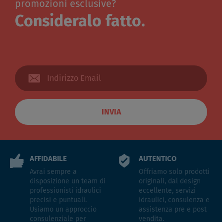
promozioni esclusive?
Consideralo fatto.
INVIA
AFFIDABILE
AUTENTICO
Avrai sempre a
Offriamo solo prodotti
disposizione un team di
originali, dal design
professionisti idraulici
eccellente, servizi
precisi e puntuali.
idraulici, consulenza e
Usiamo un approccio
assistenza pre e post
consulenziale per
vendita.