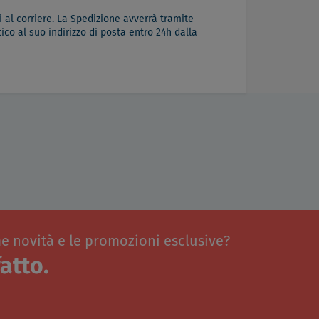
 al corriere. La Spedizione avverrà tramite
co al suo indirizzo di posta entro 24h dalla
me novità e le promozioni esclusive?
atto.