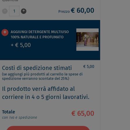
Quantità
€ 60,00
-
+
1
Prezzo
AGGIUNGI DETERGENTE MULTIUSO
100% NATURALE E PROFUMATO
+ € 5,00
€ 5,00
Costi di spedizione stimati
(se aggiungi più prodotti al carrello le spese di
spedizione verranno scontate del 25%)
Il prodotto verrà affidato al
corriere in 4 o 5 giorni lavorativi.
Totale
€ 65,00
con Iva e spedizione