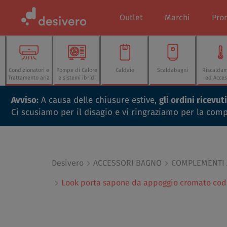
Outlet
Marchi
Pro
Condizionatori e
Pompe di Calore
Caldaie
Scaldabagni
Riscalda
Trattamento aria
e sistemi ibridi
ed Acces
Avviso:
A causa delle chiusure estive,
gli ordini ricevu
Ci scusiamo per il disagio e vi ringraziamo per la com
Desivero
ACCESSORI BAGNO
COMPLEMENTI
Look porta sapone da appoggio cromato cod