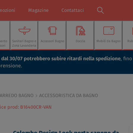
mozioni
Magazine
Contattaci
mento
Sanitari Bagno e
Accessori Bagno
Doccia
Mobili da Bagno
Rub
sori
Zona Lavanderia
ti dal 30/07 potrebbero subire ritardi nella spedizione
, fin
prensione.
 ARREDO BAGNO
ACCESSORISTICA DA BAGNO
ice prod: B16400CR-VAN