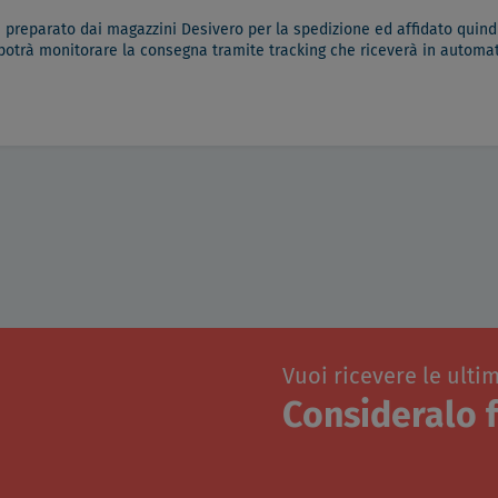
à preparato dai magazzini Desivero per la spedizione ed affidato quindi
 potrà monitorare la consegna tramite tracking che riceverà in automati
Vuoi ricevere le ulti
Consideralo f