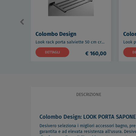
Colombo Design
Colo
Look rack porta salviette 50 cm cromato codice prod: B16870CR
DETTAGLI
€ 160,00
D
DESCRIZIONE
Colombo Design: LOOK PORTA SAPON
Desivero seleziona i migliori accessori bagno, predi
garantita e ad elevata resistenza all'usura. Desiv