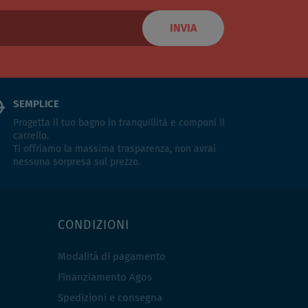
INVIA
SEMPLICE
Progetta il tuo bagno in tranquillità e componi il
carrello.
Ti offriamo la massima trasparenza, non avrai
nessuna sorpresa sul prezzo.
CONDIZIONI
Modalità di pagamento
Finanziamento Agos
Spedizioni e consegna