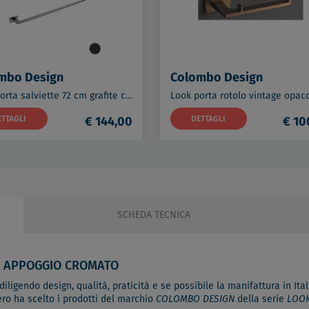
mbo Design
Colombo Design
Look porta salviette 72 cm grafite codice prod: B16110GL
ETTAGLI
€ 144,00
DETTAGLI
€ 10
SCHEDA TECNICA
E APPOGGIO CROMATO
ligendo design, qualità, praticità e se possibile la manifattura in Itali
ero ha scelto i prodotti del marchio
COLOMBO DESIGN
della serie
LOO