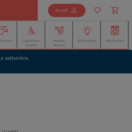
Accedi
inetteria
Collettività e
Prodotti
Illuminazione
Altri Prodotti
Disabili
Idraulici
o a settembre.