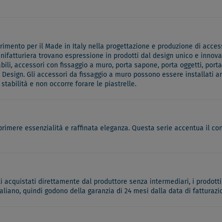
mento per il Made in Italy nella progettazione e produzione di accesso
anifatturiera trovano espressione in prodotti dal design unico e innovati
li, accessori con fissaggio a muro, porta sapone, porta oggetti, porta
esign. Gli accessori da fissaggio a muro possono essere installati an
abilità e non occorre forare le piastrelle.
sprimere essenzialità e raffinata eleganza. Questa serie accentua il 
ati acquistati direttamente dal produttore senza intermediari, i prodotti
italiano, quindi godono della garanzia di 24 mesi dalla data di fatturazi