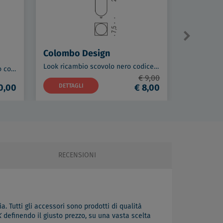
Colombo Design
Colombo
Look ricambio scovolo nero codice prod: B16590
Look porta rotolo vintage opaco codice prod: B16080VM
€ 9,00
0,00
DETTAGLI
€ 8,00
DETTAG
RECENSIONI
a. Tutti gli accessori sono prodotti di qualità
K
definendo il giusto prezzo, su una vasta scelta