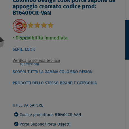
Colombo Design Look porta sapone da
appoggio cromato codice prod:
B16400CR-VAN
Disponibilità immediata
5,0
/5
SERIE: LOOK
1
Verifica la scheda tecnica
recensioni
SCOPRI TUTTA LA GAMMA COLOMBO DESIGN
PRODOTTI DELLO STESSO BRAND E CATEGORIA
UTILE DA SAPERE
Codice produttore: B16400CR-VAN
Porta Sapone/Porta Oggetti