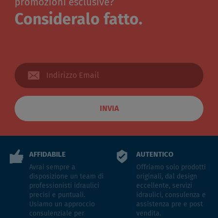
promozioni esclusive?
Consideralo fatto.
INVIA
AFFIDABILE
AUTENTICO
Avrai sempre a
Offriamo solo prodotti
disposizione un team di
originali, dal design
professionisti idraulici
eccellente, servizi
precisi e puntuali.
idraulici, consulenza e
Usiamo un approccio
assistenza pre e post
consulenziale per
vendita.