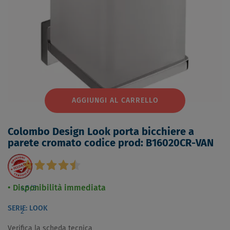
AGGIUNGI AL CARRELLO
Colombo Design Look porta bicchiere a
parete cromato codice prod: B16020CR-VAN
Disponibilità immediata
4,5
/5
SERIE: LOOK
2
Verifica la scheda tecnica