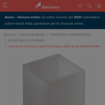
Avviso - chiusure estive:
Gli ordini ricevuti dal
30/07
potrebbero
subire ritardi nella spedizione per le chiusure estive.
Desivero
ACCESSORI BAGNO
COMPLEMENTI ARREDO BAGNO
ACCESSORISTICA DA BAGNO
Look porta bicchiere a parete cromato codice prod: B16020CR-VAN