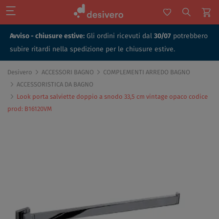
Avviso - chiusure estive:
Gli ordini ricevuti dal
30/07
potrebbero
subire ritardi nella spedizione per le chiusure estive.
Desivero
ACCESSORI BAGNO
COMPLEMENTI ARREDO BAGNO
ACCESSORISTICA DA BAGNO
Look porta salviette doppio a snodo 33,5 cm vintage opaco codice
prod: B16120VM