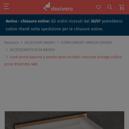
Avviso - chiusure estive:
Gli ordini ricevuti dal
30/07
potrebbero
subire ritardi nella spedizione per le chiusure estive.
Desivero
ACCESSORI BAGNO
COMPLEMENTI ARREDO BAGNO
ACCESSORISTICA DA BAGNO
Look porta sapone a parete vetro acidato naturale vintage codice
prod: B16010VL-VAN