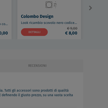
Colombo Design
Colombo
Look ricambio scovolo nero codice prod: B16590
Look porta rotolo vintage opaco codice prod: B16080VM
€ 9,00
0,00
DETTAGLI
€ 8,00
DETTAG
RECENSIONI
a. Tutti gli accessori sono prodotti di qualità
K
definendo il giusto prezzo, su una vasta scelta