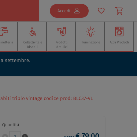
Accedi
inetteria
Collettività e
Prodotti
Illuminazione
Altri Prodotti
Disabili
Idraulici
o a settembre.
biti triplo vintage codice prod: BLC37-VL
Quantità
€ 79,00
-
+