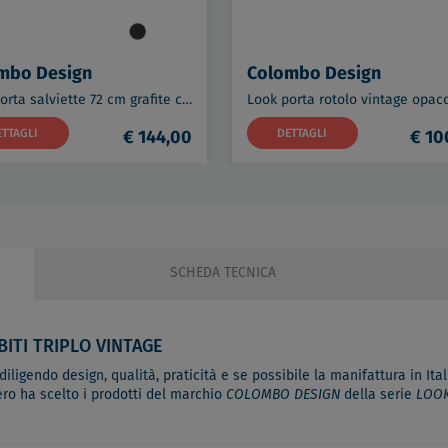
mbo Design
Colombo Design
Look porta salviette 72 cm grafite codice prod: B16110GL
ETTAGLI
€ 144,00
DETTAGLI
€ 10
SCHEDA TECNICA
ITI TRIPLO VINTAGE
ligendo design, qualità, praticità e se possibile la manifattura in Itali
ero ha scelto i prodotti del marchio
COLOMBO DESIGN
della serie
LOO