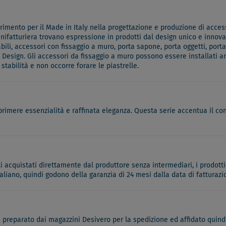
mento per il Made in Italy nella progettazione e produzione di accesso
anifatturiera trovano espressione in prodotti dal design unico e innovati
li, accessori con fissaggio a muro, porta sapone, porta oggetti, porta
esign. Gli accessori da fissaggio a muro possono essere installati an
abilità e non occorre forare le piastrelle.
sprimere essenzialità e raffinata eleganza. Questa serie accentua il 
ati acquistati direttamente dal produttore senza intermediari, i prodotti
italiano, quindi godono della garanzia di 24 mesi dalla data di fatturazi
à preparato dai magazzini Desivero per la spedizione ed affidato quindi