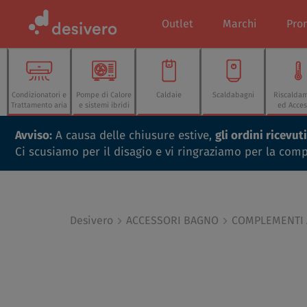
Outlet
Marchi
Pro
Condizionatori e
Pompe di Calore
Caldaie
Scaldabagni
Riscalda
Trattamento aria
e sistemi ibridi
ed Acces
Avviso:
A causa delle chiusure estive,
gli ordini ricevu
Ci scusiamo per il disagio e vi ringraziamo per la com
Desivero
ACCESSORI BAGNO
COMPLEMENTI