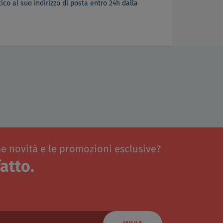
co al suo indirizzo di posta entro 24h dalla
me novità e le promozioni esclusive?
atto.