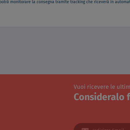
 potrà monitorare la consegna tramite tracking che riceverà in automati
Vuoi ricevere le ulti
Consideralo f