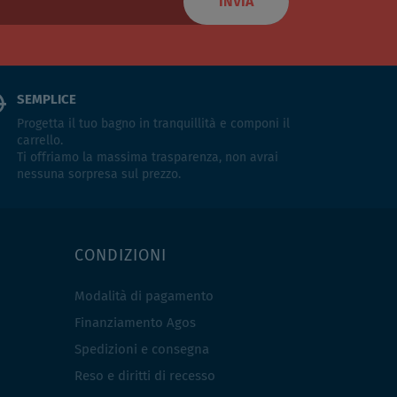
INVIA
SEMPLICE
Progetta il tuo bagno in tranquillità e componi il
carrello.
Ti offriamo la massima trasparenza, non avrai
nessuna sorpresa sul prezzo.
CONDIZIONI
Modalità di pagamento
Finanziamento Agos
Spedizioni e consegna
Reso e diritti di recesso