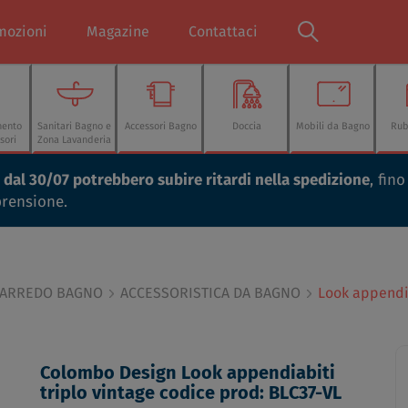
mozioni
Magazine
Contattaci
mento
Sanitari Bagno e
Accessori Bagno
Doccia
Mobili da Bagno
Rub
sori
Zona Lavanderia
ti dal 30/07 potrebbero subire ritardi nella spedizione
, fin
prensione.
 ARREDO BAGNO
ACCESSORISTICA DA BAGNO
Look appendia
Colombo Design Look appendiabiti
triplo vintage codice prod: BLC37-VL