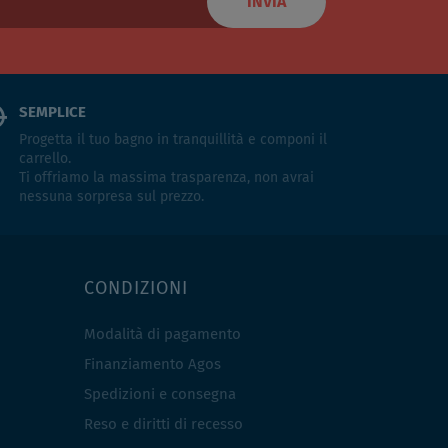
INVIA
SEMPLICE
Progetta il tuo bagno in tranquillità e componi il
carrello.
Ti offriamo la massima trasparenza, non avrai
nessuna sorpresa sul prezzo.
CONDIZIONI
Modalità di pagamento
Finanziamento Agos
Spedizioni e consegna
Reso e diritti di recesso