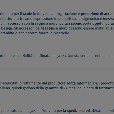
mento per il Made in Italy nella progettazione e produzione di accesso
anifatturiera trovano espressione in prodotti dal design unico e innovati
li, accessori con fissaggio a muro, porta sapone, porta oggetti, porta
esign. Gli accessori da fissaggio a muro possono essere installati an
abilità e non occorre forare le piastrelle.
sprimere essenzialità e raffinata eleganza. Questa serie accentua il 
ati acquistati direttamente dal produttore senza intermediari, i prodotti
italiano, quindi godono della garanzia di 24 mesi dalla data di fatturazi
à preparato dai magazzini Desivero per la spedizione ed affidato quindi