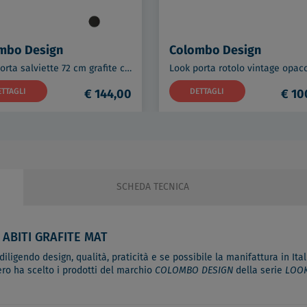
mbo Design
Colombo Design
Look porta salviette 72 cm grafite codice prod: B16110GL
ETTAGLI
€ 144,00
DETTAGLI
€ 10
SCHEDA TECNICA
 ABITI GRAFITE MAT
ligendo design, qualità, praticità e se possibile la manifattura in Itali
ero ha scelto i prodotti del marchio
COLOMBO DESIGN
della serie
LOO