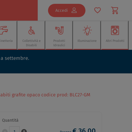
Accedi
inetteria
Collettività e
Prodotti
Illuminazione
Altri Prodotti
Disabili
Idraulici
o a settembre.
abiti grafite opaco codice prod: BLC27-GM
Quantità
€ 36,00
-
+