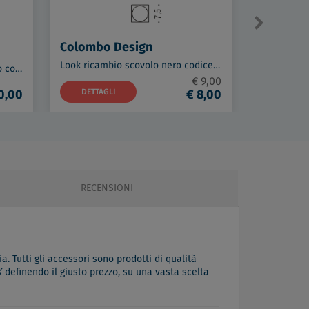
Colombo Design
Colombo
Look ricambio scovolo nero codice prod: B16590
Look porta rotolo vintage opaco codice prod: B16080VM
€ 9,00
0,00
DETTAGLI
€ 8,00
DETTAG
RECENSIONI
a. Tutti gli accessori sono prodotti di qualità
K
definendo il giusto prezzo, su una vasta scelta