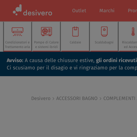
Outlet
Marchi
Pro
Condizionatori e
Pompe di Calore
Caldaie
Scaldabagni
Riscalda
Trattamento aria
e sistemi ibridi
ed Acces
Avviso:
A causa delle chiusure estive,
gli ordini ricevu
Ci scusiamo per il disagio e vi ringraziamo per la com
Desivero
ACCESSORI BAGNO
COMPLEMENTI