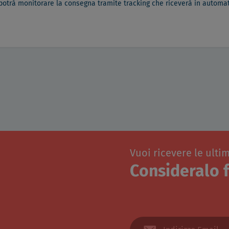
 potrà monitorare la consegna tramite tracking che riceverà in automati
Vuoi ricevere le ulti
Consideralo f