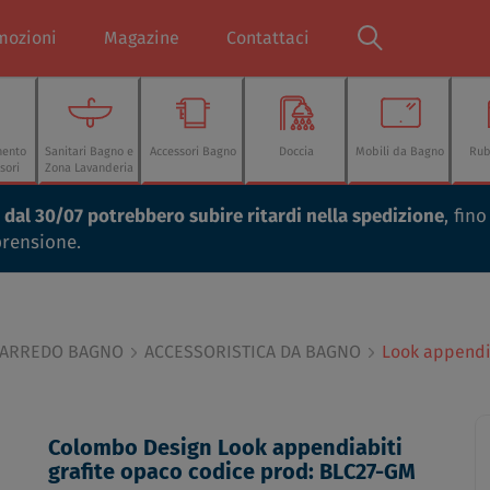
mozioni
Magazine
Contattaci
mento
Sanitari Bagno e
Accessori Bagno
Doccia
Mobili da Bagno
Rub
sori
Zona Lavanderia
ti dal 30/07 potrebbero subire ritardi nella spedizione
, fin
prensione.
 ARREDO BAGNO
ACCESSORISTICA DA BAGNO
Look appendi
Colombo Design Look appendiabiti
grafite opaco codice prod: BLC27-GM