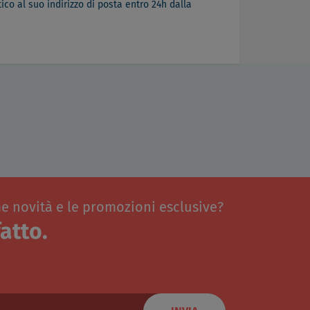
co al suo indirizzo di posta entro 24h dalla
me novità e le promozioni esclusive?
atto.