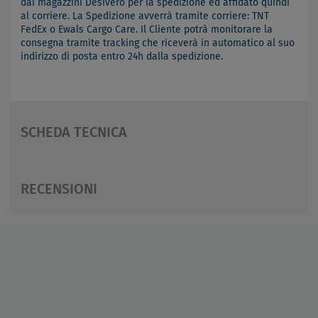
dai magazzini Desivero per la spedizione ed affidato quindi
al corriere. La Spedizione avverrà tramite corriere: TNT
FedEx o Ewals Cargo Care. Il Cliente potrà monitorare la
consegna tramite tracking che riceverà in automatico al suo
indirizzo di posta entro 24h dalla spedizione.
SCHEDA TECNICA
RECENSIONI