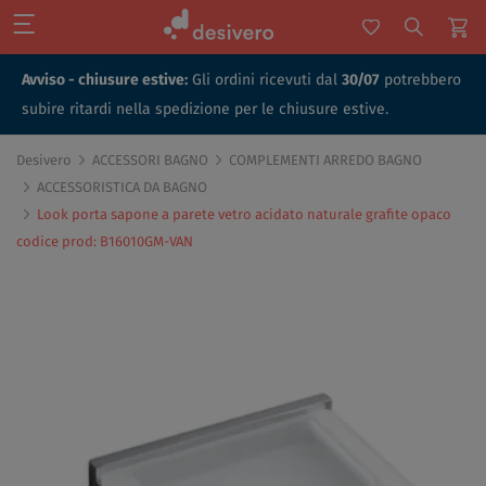
Avviso - chiusure estive:
Gli ordini ricevuti dal
30/07
potrebbero
subire ritardi nella spedizione per le chiusure estive.
Desivero
ACCESSORI BAGNO
COMPLEMENTI ARREDO BAGNO
ACCESSORISTICA DA BAGNO
Look porta sapone a parete vetro acidato naturale grafite opaco
codice prod: B16010GM-VAN