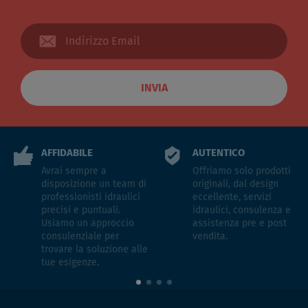
INVIA
AFFIDABILE
AUTENTICO
Avrai sempre a
Offriamo solo prodotti
disposizione un team di
originali, dal design
professionisti idraulici
eccellente, servizi
precisi e puntuali.
idraulici, consulenza e
Usiamo un approccio
assistenza pre e post
consulenziale per
vendita.
trovare la soluzione alle
tue esigenze.