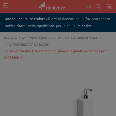
Avviso - chiusure estive:
Gli ordini ricevuti dal
30/07
potrebbero
subire ritardi nella spedizione per le chiusure estive.
Desivero
ACCESSORI BAGNO
COMPLEMENTI ARREDO BAGNO
ACCESSORISTICA DA BAGNO
Gea porta salviette 47 cm con dispenser a parete oro codice prod:
000GE69D16