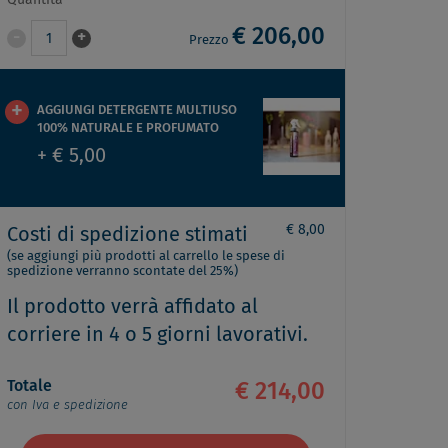
Quantità
€ 206,00
-
+
1
Prezzo
AGGIUNGI DETERGENTE MULTIUSO
100% NATURALE E PROFUMATO
+ € 5,00
€ 8,00
Costi di spedizione stimati
(se aggiungi più prodotti al carrello le spese di
spedizione verranno scontate del 25%)
Il prodotto verrà affidato al
corriere in 4 o 5 giorni lavorativi.
Totale
€ 214,00
con Iva e spedizione