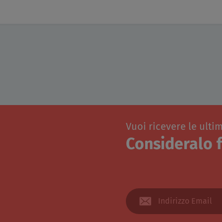
Vuoi ricevere le ulti
Consideralo f