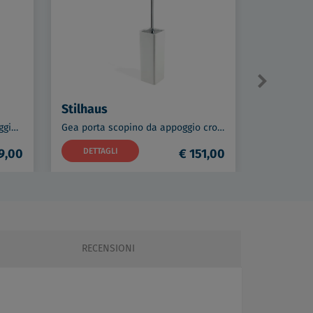
Stilhaus
Stilhaus
Gea dispenser sapone da appoggio dosatore oro opaco codice prod: 000GE30AP18
Gea porta scopino da appoggio cromato codice prod: 000GE03908
9,00
DETTAGLI
€ 151,00
DETTAG
RECENSIONI