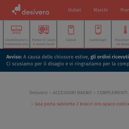
Outlet
Marchi
Pro
Condizionatori e
Pompe di Calore
Caldaie
Scaldabagni
Riscalda
Trattamento aria
e sistemi ibridi
ed Acces
Avviso:
A causa delle chiusure estive,
gli ordini ricevu
Ci scusiamo per il disagio e vi ringraziamo per la com
Desivero
ACCESSORI BAGNO
COMPLEMENTI
Gea porta salviette 2 bracci oro opaco codi