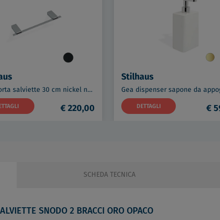
aus
Stilhaus
Gea porta salviette 30 cm nickel nero satinato codice prod: 000GE0657
ETTAGLI
€ 220,00
DETTAGLI
€ 5
SCHEDA TECNICA
ALVIETTE SNODO 2 BRACCI ORO OPACO