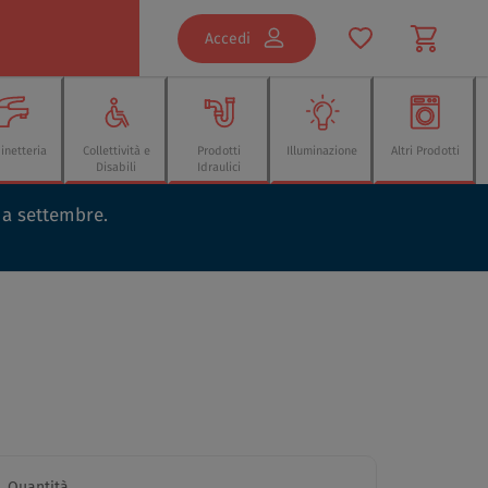
Accedi
inetteria
Collettività e
Prodotti
Illuminazione
Altri Prodotti
Disabili
Idraulici
o a settembre.