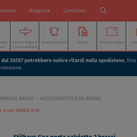
mozioni
Magazine
Contattaci
mento
Sanitari Bagno e
Accessori Bagno
Doccia
Mobili da Bagno
Rub
sori
Zona Lavanderia
ti dal 30/07 potrebbero subire ritardi nella spedizione
, fin
prensione.
 ARREDO BAGNO
ACCESSORISTICA DA BAGNO
ce prod: 000GE1618