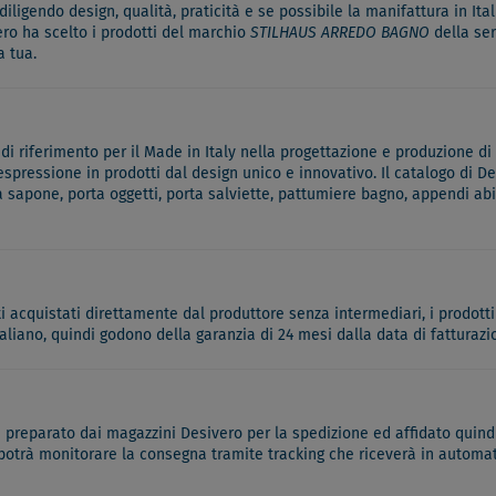
ligendo design, qualità, praticità e se possibile la manifattura in Itali
ero ha scelto i prodotti del marchio
STILHAUS ARREDO BAGNO
della se
a tua.
 riferimento per il Made in Italy nella progettazione e produzione di 
 espressione in prodotti dal design unico e innovativo. Il catalogo di
a sapone, porta oggetti, porta salviette, pattumiere bagno, appendi ab
ati acquistati direttamente dal produttore senza intermediari, i prodotti
italiano, quindi godono della garanzia di 24 mesi dalla data di fatturazi
à preparato dai magazzini Desivero per la spedizione ed affidato quindi
 potrà monitorare la consegna tramite tracking che riceverà in automati