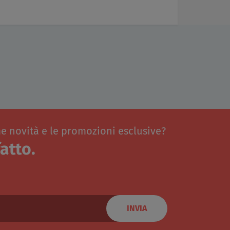
me novità e le promozioni esclusive?
atto.
INVIA