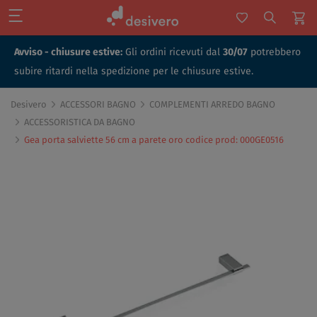
Avviso - chiusure estive:
Gli ordini ricevuti dal
30/07
potrebbero
subire ritardi nella spedizione per le chiusure estive.
Desivero
ACCESSORI BAGNO
COMPLEMENTI ARREDO BAGNO
ACCESSORISTICA DA BAGNO
Gea porta salviette 56 cm a parete oro codice prod: 000GE0516