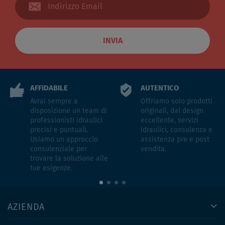
INVIA
AFFIDABILE
AUTENTICO
Avrai sempre a
Offriamo solo prodotti
disposizione un team di
originali, dal design
professionisti idraulici
eccellente, servizi
precisi e puntuali.
idraulici, consulenza e
Usiamo un approccio
assistenza pre e post
consulenziale per
vendita.
trovare la soluzione alle
tue esigenze.
AZIENDA